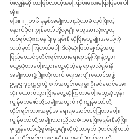
င်းလျှန်ဆို တာဖြစ်လာတဲ့အကြောင်းလေးပြောပြပေး ပါ
အုံး။
ဖြေ။ ။ ၂၀၁၆ ခုနှစ်အမျိုးသားညီလာခံ လုပ်ပြီးတဲ့
နောက်ပိုင်းကျွန်တော်တို့လူမျိုး တွေအားလုံးလူထု
တစ်ရပ်လုံးကနေပြီးမှ ရှမ်းနီ ဆိုပြီးမှလူမျိုးအမည်ကို
သတ်မှတ် ကြတယ်ပေါ့။ဒီလိုဆုံးဖြတ်ချက်နဲ့အတူ
ပြည်ထောင်စုတိုင်းရင်းသားရေးရာဝန်ကြီး နဲ့သွား
တွေ့ဆုံတာပေါ့။သွားတွေ့ဆုံတဲ့နေ ရာမှာလဲရှမ်းနီ
အမျိုးသားဖွံ့ဖြိုးတိုးတက် ရေးအကျိုးဆောင်အဖွဲ့
ဥက္ကဌ၊ဒုဥက္ကဌ၊တွဲ ဖက်အတွင်းရေးမှူး ဦးခင်မောင်အေး
သုံး ယောက်သွားပြီးမှတွေ့ဆုံကြတာပေါ့။တွေ့ဆုံတုန်း
ကျွန်တေဖော်တို့လူမျိုးအတွက် ကို ကျွန်တော်တို့
တိုင်းရင်းသားအခွင့်အ ရေးရအောင်တင်ပြတာပေါ့။
ကျွန်တော်တို့ အမျိုးသားညီလာခံကနေပြီးမှရှမ်းနီဆိုပြီး
မှကျွန်တော်တို့ရှမ်းနီလူမျိုးဆိုတဲ့ဟာမှတ် ပုံတင်ရရှိတယ်
ပေါ့၊တိုင်းရင်းသားလူမျိုး တွေမှတ်ပုံတင်ရသလို