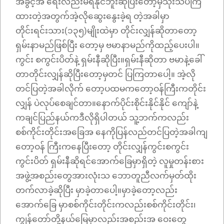
အခွင့်အ ရေးလည်းမရနိုင်ဘူးဆိုပြီးတော့မှသုံးသပ်ကြ
ထားတဲ့အတွက်အဲ့လိုဆွေးနွေးခဲ့ရ တဲ့အခါမှာ
တိုင်းရင်းသား(၁၃၅)မျိုးထဲမှာ တိုင်းလျှန်ဆိုတာတော့
ရှမ်းနာမည်ဖြစ်ပြီး တော့မှ ဗမာနာမည်ကိုထည့်ပေးပါ။
ကွင်း စကွင်းပိတ်နဲ့ ရှမ်းနီဆိုပြီး။ရှမ်းနီဆိုတာ ဗမာနဲ့ခေါ်
တာတိုင်းလျှန်ဆိုပြီးတော့မှတင် ပြကြတာပေါ့။ အဲ့လို
တင်ပြတဲ့အခါလိုက် တော့ပထမကတော့ဝန်ကြီးကတိုင်း
လျှန် ပဲလုပ်စေချင်တာ။နောက်ပိုင်းစိုင်းနိုင်နိုင် ကျော်နဲ့
ကချင်ပြည်နယ်ကဒီလိုရှိပါတယ် သူ့ဘက်ကလည်း
စစ်ကိုင်းတိုင်းအခြေအ နေကိုပြန်လည်တင်ပြတဲ့အခါကျ
တော့ဝန် ကြီးကနေပြီးတော့ တိုင်းလျှန်ကွင်းစကွင်း
ကွင်းပိတ် ရှမ်းနီဆိုရင်အောက်ခြေမှာရှိတဲ့ လူမှုတန်းစား
အဖွဲ့အစည်းတွေအားလုံးသ ဘောတူညီလက်မှတ်ထိုး
တက်လာခဲ့ဆိုပြီး မှာခဲ့တာပေါ့။မှာခဲ့တော့လည်း
အောက်ခြေ မှာစစ်ကိုင်းတိုင်းကလည်းစစ်ကိုင်းတိုင်း၊
ကျွန်တော်တို့နယ်မြေမှာလည်းအစည်းအ ဝေးတွေ