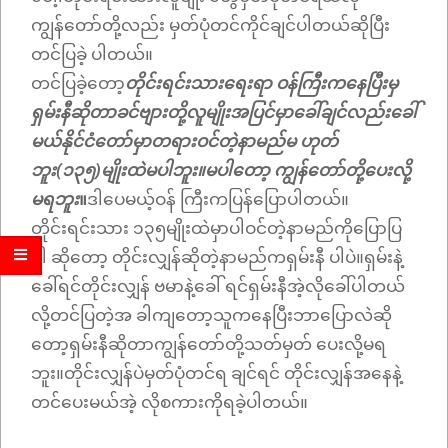
ကျွန်တော်တို့လည်း မှတ်ပုံတင်ကိုင်ချင်ပါတယ်ဆိုပြီး
တင်ပြခဲ့ ပါတယ်။
တင်ပြခဲ့တော့
တိုင်းရင်းသားရေးရာ ဝန်ကြီးကနေပြီးမှ
ရှမ်းနီဆိုတာခင်ဗျားတို့လူမျိုးအပြင်မှာခေါ်ချင်လည်းခေါ်
မယ်နိုင်ငံတော်မှာတရားဝင်တဲ့နာမည်မ ဟုတ်
ဘူး(၁၃၅)မျိုးထဲမပါဘူး။မပါတော့ ကျွန်တော်တို့ပေးလို့
မရဘူး
။
ဒါပေမယ့်ဝန် ကြီးကပြန်ပြောပါတယ်။
တိုင်းရင်းသား ၁၃၅မျိုးထဲမှာပါဝင်တဲ့နာမည်ကိုပြောပြ
ပါ ဆိုတော့ တိုင်းလျှန်ဆိုတဲ့နာမည်ကရှမ်းနီ ပါပဲ။ရှမ်းနဲ့
ခေါ်ရင်တိုင်းလျှန် ဗမာနဲ့ခေါ် ရင်ရှမ်းနီအဲ့လိုခေါ်ပါတယ်
လို့တင်ပြတဲ့အ ခါကျတော့သူကနေပြီးဘာပြောလဲဆို
တော့ရှမ်းနီဆိုတာကျွန်တော်တို့သတ်မှတ် ပေးလို့မရ
ဘူး။တိုင်းလျှန်ပဲမှတ်ပုံတင်ရ ချင်ရင် တိုင်းလျှန်အနေနဲ့
တင်ပေးမယ်အဲ့ လိုစကားကိုရခဲ့ပါတယ်။