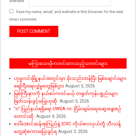
Website
Save my name, email, and website in this browser for the next
time I comment.
မကြာသေးမှီကတင်ထားသည့်သတင်းများ
ဟုမ္မလင်းမြို့နယ်အတွင်းမှာ မိုးသည်းထန်ပြီး မြစ်ချောင်းများ
ရေကြီးရေလျှံမှုတွေဖြစ်ပွား
August 5, 2026
မြစ်ကြီးနားကို နယ်စပ်ကဝင်မယ့် တရုတ်ကုန်ပစ္စည်းများ
ဖြတ်သန်းခွင့်မပြုဟုဆို
August 5, 2026
“ဝ” ပြည်နယ်ရရှိရေး UWSA က ငြိမ်းချမ်းရေးဆွေးနွေးစဉ်
တောင်းဆို
August 4, 2026
ဒေါ်အောင်ဆန်းစုကြည်နဲ့ ICRC ကိုယ်စားလှယ်တို့ သီးသန့်
တွေ့ဆုံစကားပြောခွင့်ရ
August 3, 2026