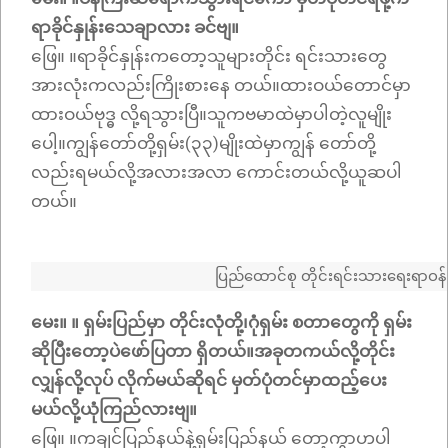
ရာခိုင်နှုန်းသေချာလား ခင်ဗျ။
ဖြေ။ ။ရာခိုင်နှုန်းကတော့သူများတိုင်း ရင်းသားတွေ
အားလုံးကလည်းကြိုးစားနေ တယ်။ထားဝယ်တောင်မှာ
ထားဝယ်ဗုဒ္ဓ လို့ရသွားပြီ။သူကဗမာထဲမှာပါတဲ့လူမျိုး
ပေါ့။ကျွန်တော်တို့ရှမ်း(၃၃)မျိုးထဲမှာကျွန် တော်တို့
လည်းရမယ်လို့အလားအလာ ကောင်းတယ်လို့ယူဆပါ
တယ်။
ပြည်ထောင်စု တိုင်းရင်းသားရေးရာဝန်ကြ
မေး။ ။ ရှမ်းပြည်မှာ တိုင်းလုံတို့၊ဂုံရှမ်း စတာတွေကို ရှမ်း
ဆိုပြီးတော့ပဲဖော်ပြတာ ရှိတယ်။အခုတကယ်လို့တိုင်း
လျှန်လို့လုပ် လိုက်မယ်ဆိုရင် မှတ်ပုံတင်မှာထည့်ပေး
မယ်လို့ယုံကြည်လားဗျ။
ဖြေ။ ။ကချင်ပြည်နယ်နဲ့ရှမ်းပြည်နယ် တော့ကွာဟပါ