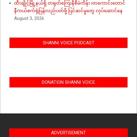
ထီးချိုင့်မြို့နယ်ရှိ တရုတ်ကြေးနီစီမံကိန်း ၊တကောင်းတောင်
နီကယ်စက်ရုံပြန်လည်ပတ်ဖို့ ပြင်ဆင်မှုတွေ လုပ်ဆောင်နေ
August 3, 2026
SHANNI VOICE PODCAST
DONATION SHANNI VOICE
ADVERTISEMENT