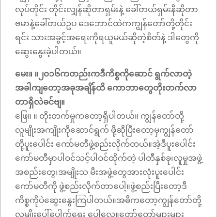
လုပ်တိုင်း တိုင်းလျှန်ဆိုတာရှမ်းနဲ့ ခေါ်တယ်ရှမ်းနီဆိုတာ
ဗမာနဲ့ခေါ်တယ်ဥပ ဒေဘောင်ထဲကကျွန်တော်တို့တိုင်း
ရင်း သားအခွင့်အရေးကိုရယူမယ်ဆိုတဲ့စိတ်နဲ့ ဒါတွေကို
ဆွေးနွေးခဲ့ပါတယ်။
မေး။ ။၂၀၁၆ကတည်းကဒီကိစ္စကိုဆောင် ရွက်လာတဲ့
အခါကျတော့အခုအချိန်ထိ ကောဘာတွေတိုးတက်လာ
တာရှိလဲခင်ဗျ။
ဖြေ။ ။ တိုးတက်မှုကတော့ရှိပါတယ်။ ကျွန်တော်တို့
လူမျိုးအကျိုးကိုဆောင်ရွက် ဖို့ဆိုပြီးတော့မှကျွန်တော်
တို့ပူးပေါင်း ကော်မတီဖွဲ့စည်းလိုက်တယ်။အဲ့ဒီပူးပေါင်း
ကော်မတီမှာပါဝင်သင့်ပါဝင်ထိုက်တဲ့ ပါတီနှစ်ခု၊လူမှုအဖွဲ့
အစည်းတွေ၊အမျိုးသ မီးအဖွဲ့တွေအားလုံးပူးပေါင်း
ကော်မတီကို ဖွဲ့စည်းလိုက်တာပေါ့။ဖွဲ့စည်းပြီးတော့ဒီ
ကိစ္စကိုပဲဆွေးနွေးကြပါတယ်။အဓိကတော့ကျွန်တော်တို့
လူမျိုးပေါ်ပေါက်ရေး ပေါ့လေ။တော်တော်များများ