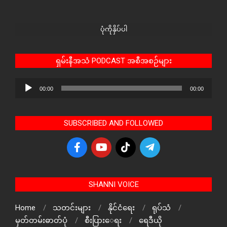
ပုံကိုနှိပ်ပါ
ရှမ်းနီအသံ PODCAST အစီအစဉ်များ
Audio
00:00
00:00
Player
SUBSCRIBED AND FOLLOWED
SHANNI VOICE
Home
သတင်းများ
နိုင်ငံရေး
ရုပ်သံ
မှတ်တမ်းဓာတ်ပုံ
စီးပြားေရး
ရေဒီယို