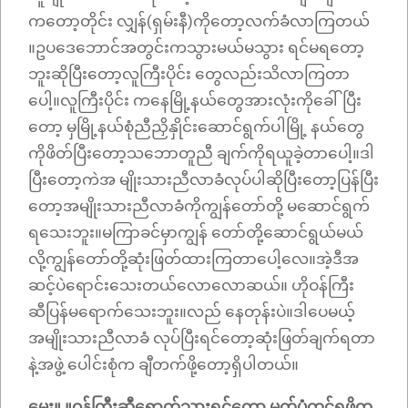
ကတော့တိုင်း လျှန်(ရှမ်းနီ)ကိုတော့လက်ခံလာကြတယ်
။ဥပဒေဘောင်အတွင်းကသွားမယ်မသွား ရင်မရတော့
ဘူးဆိုပြီးတော့လူကြီးပိုင်း တွေလည်းသိလာကြတာ
ပေါ့။လူကြီးပိုင်း ကနေမြို့နယ်တွေအားလုံးကိုခေါ်ပြီး
တော့ မှမြို့နယ်စုံညီညှိနှိုင်းဆောင်ရွက်ပါမြို့ နယ်တွေ
ကိုဖိတ်ပြီးတော့သဘောတူညီ ချက်ကိုရယူခဲ့တာပေါ့။ဒါ
ပြီးတော့ကဲအ မျိုးသားညီလာခံလုပ်ပါဆိုပြီးတော့ပြန်ပြီး
တော့အမျိုးသားညီလာခံကိုကျွန်တော်တို့ မဆောင်ရွက်
ရသေးဘူး။မကြာခင်မှာကျွန် တော်တို့ဆောင်ရွယ်မယ်
လို့ကျွန်တော်တို့ဆုံးဖြတ်ထားကြတာပေါ့လေ။အဲ့ဒီအ
ဆင့်ပဲရောင်းသေးတယ်လောလောဆယ်။ ဟိုဝန်ကြီး
ဆီပြန်မရောက်သေးဘူး။လည် နေတုန်းပဲ။ဒါပေမယ့်
အမျိုးသားညီလာခံ လုပ်ပြီးရင်တော့ဆုံးဖြတ်ချက်ရတာ
နဲ့အဖွဲ့ ပေါင်းစုံက ချီတက်ဖို့တော့ရှိပါတယ်။
မေး။ ။ဝန်ကြီးဆီရောက်သွားရင်ကော မှတ်ပုံတင်ရဖို့က