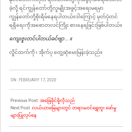
ခဲ့လို့ ရင်ကျွန်တော်တို့လူမျိုးအခွင့်အရေးမရမှာ
ကျွန်တော်တို့စိုးရိမ်နေရပါတယ်။ဒါကြောင့် မှတ်ပုံတင်
ရရှိရေးကိုအစောတလင်ကြိုး စားနေရခြင်းဖြစ်ပါတယ်။
ကျေးဇူးတင်ပါတယ်ခင်ဗျာ .. ။
လှိုင်ထက်ကို ၊ အိုက်ပု တွေ့ဆုံမေးမြန်းခဲ့သည်။
2020-
ON:
FEBRUARY 17, 2020
02-
17
Previous Post:
အခြေခိုင်ဖို့လိုသည်
Next Post:
လယ်ယာမြေများတွင် တရားမဝင်ရွှေတူး ဖော်မှု
များပြုလုပ်နေ