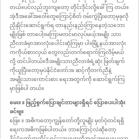
တယ်။ပင်လည်ဘူးကျတော့ တိုင်းဒိုင်းလို့ခေါ်ကြ တယ်။
အဲ့ဒီအခေါ်အဝေါ်တွေကြောင့်စိတ် ဝမ်းကွဲပြီးတော့မှခုလို
ညှိနှိုင်းဆောင်ရွက်ရ တာနည်းနည်းကြာနေတဲ့သဘော
မျိုးဖြစ် တာပေါ့။မကြာမတင်မာလုပ်မယ့်အမျိုး သား
ညီလာခံမှာအားလုံးပေါင်းဆုံကြမှာ ပါ။မြို့နယ်အားလုံး
ကကိုယ်စားလှယ် တွေလည်းတက်ရောက်ကြလိမ့်မယ်
လို့ ထင်ပါတယ်။ဒီအမျိုးသားညီလာခံရဲ့ဆုံး ဖြတ်ချက်
ကိုယူပြီးတော့မှပဲနိုင်ငံတော်အ ဆင့်ကိုတက်ညီနဲ့
အမျိုးသားကောင်းစား ရေးအတွက်ကို ဆောင်ရွက်ကြ
မှာဖြစ်ပါ တယ်။
မေး။ ။ ဖြည့်စွက်ပြောချင်တာများရှိရင် ပြောပေးပါအုံး
ခင်ဗျ။
ဖြေ။ ။ အဓိကတော့ကျွန်တော်တို့လူမျိုး မှတ်ပုံတင်ရရှိ
ရေးကအဓိကဖြစ်ပါတယ်။ ဘာကြောင့်လဲဆိုတော့
နိုင်ငံတော်ကတိုင်း ရင်းသားတွေကိုအခွင့်အရေးပေးလာ