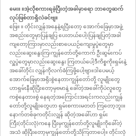
မေး။ ။အဲ့လိုစကားရခဲ့ပြီးတဲ့အခါမှာရော ဘာတွေဆက်
လုပ်ဖြစ်တာရှိလဲခင်ဗျ။
ဖြေ။ ။ တိုင်းလျှန်အနေနဲ့ရပြီးတော့ အောက်ခြေမှာအဖွဲ့
အစည်းတွေမှာပြန်ချပြ ပေးတယ်ပေါ့၊ပြန်ချပြတဲ့အခါ
ကျတော့ကြားမှာလည်းစာပေယဉ်ကျေးမှုပွဲတွေမှာ
လည်းဆွေးနွေးကြ၊ကျွန်တော်တို့ကောက် ဦးဆွမ်းကပ်
လှူပွဲတွေမှာလည်းဆွေးနွေး ကြတယ်ပေါ့ဒီကိစ္စကို။ရှမ်းနဲ့
အခေါ်တိုင်း လျှန်ကိုလက်ခံကြဖို့ပေါ့ဗျာ။ဒါပေမယ့်
အောက်ခြေမှာအရိုးစွဲနေတာကျွန်တော်တို့ လူမျိုးတွေ
ဟာရှမ်းနီဆိုပြီးတော့မှဗမာနဲ့ ခေါ်တဲ့အခေါ်ကိုပဲလူတွေ
ကစွဲနေတာ။စွဲ နေရတဲ့အကြောင်းအရင်းကလည်းကျွန်
တော်တို့လူမျိုးတွေဟာ ရှမ်းစကားမတတ် ကြတော့ဘူး။
နောက်တစ်ခုကတိုင်းလျှန် ဆိုတဲ့အခေါ်ဟာ ရှမ်း
ကြီး(တိုင်းလုံ)ကနေ ပြီးမှကျွန်တော်တို့လူမျိုးကိုခေါ်တဲ့
အသံ ဆိုပြီးတော့မှကျွန်တော်တို့သိကြတာပေါ့။ တိုင်းလုံ