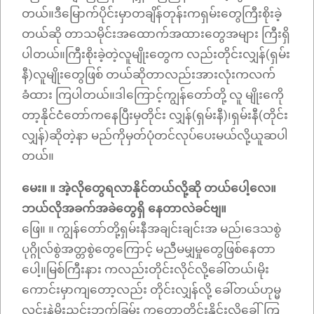
တယ်။ဒီမြောက်ပိုင်းမှာတချိန်တုန်းကရှမ်းတွေကြီးစိုးခဲ့
တယ်ဆို တာသမိုင်းအထောက်အထားတွေအများ ကြီးရှိ
ပါတယ်။ကြီးစိုးခဲ့တဲ့လူမျိုးတွေက လည်းတိုင်းလျှန်(ရှမ်း
နီ)လူမျိုးတွေဖြစ် တယ်ဆိုတာလည်းအားလုံးကလက်
ခံထား ကြပါတယ်။ဒါကြောင့်ကျွန်တော်တို့ လူ မျိုးကေို
တာ့နိုင်ငံတော်ကနေပြီးမှတိုင်း လျှန်(ရှမ်းနီ)၊ရှမ်းနီ(တိုင်း
လျှန်)ဆိုတဲ့နာ မည်ကိုမှတ်ပုံတင်လုပ်ပေးမယ်လို့ယူဆပါ
တယ်။
မေး။ ။ အဲ့လိုတွေရလာနိုင်တယ်လို့ဆို တယ်ပေါ့လေ။
ဘယ်လိုအခက်အခဲတွေရှိ နေတာလဲခင်ဗျ။
ဖြေ။ ။ ကျွန်တော်တို့ရှမ်းနီအချင်းချင်းအ မည်၊ဒေသစွဲ
ပုဂ္ဂိုလ်စွဲအတ္တစွဲတွေကြောင့် မညီမမျှမှုတွေဖြစ်နေတာ
ပေါ့။မြစ်ကြီးနား ကလည်းတိုင်းလိုင်လို့ခေါ်တယ်၊မိုး
ကောင်းမှာကျတော့လည်း တိုင်းလျှန်လို့ ခေါ်တယ်ဟုမ္မ
လင်းနဲ့မိုးညှင်းဘက်ခြမ်း ကတော့တိုင်းနိုင်းလို့ခေါ်ကြ