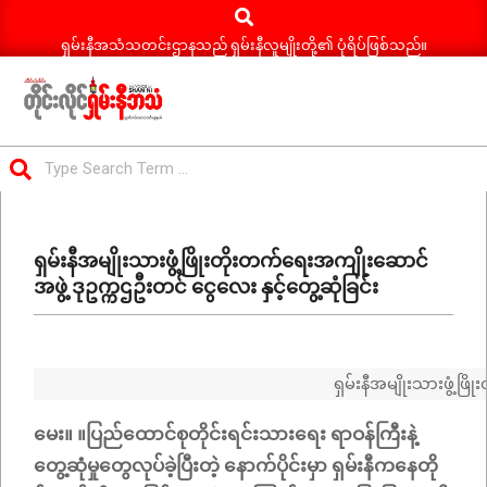
Search
Skip
to
ရှမ်းနီအသံသတင်းဌာနသည် ရှမ်းနီလူမျိုးတို့၏ ပုံရိပ်ဖြစ်သည်။
content
ရှမ်း
Search
နီ
Primary
အသံ
Navigation
သတင်း
ရှမ်းနီအမျိုးသားဖွံ့ဖြိုးတိုးတက်ရေးအကျိုးဆောင်
Menu
အဖွဲ့ ဒုဥက္ကဌဦးတင် ငွေလေး နှင့်တွေ့ဆုံခြင်း
ရှမ်းနီအမျိုးသားဖွံ့
မေး။ ။ပြည်ထောင်စုတိုင်းရင်းသားရေး ရာဝန်ကြီးနဲ့
တွေ့ဆုံမှုတွေလုပ်ခဲ့ပြီးတဲ့ နောက်ပိုင်းမှာ ရှမ်းနီကနေတို