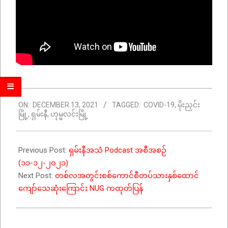
2021-
ON:
DECEMBER 13, 2021
TAGGED:
COVID-19
,
မိုးညှင်း
12-
မြို့
,
ရှမ်းနီ
,
ဟုမ္မလင်းမြို့
13
Previous Post:
ရှမ်းနီအသံ Podcast အစီအစဉ်
(၁၁-၁၂-၂၀၂၁)
Next Post:
တစ်လအတွင်းစစ်ကောင်စီတပ်သားနှစ်ထောင်
ကျော်သေဆုံးကြောင်း NUG ကထုတ်ပြန်