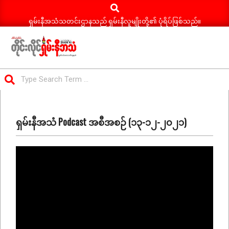
Search
Skip
to
ရှမ်းနီအသံသတင်းဌာနသည် ရှမ်းနီလူမျိုးတို့၏ ပုံရိပ်ဖြစ်သည်။
content
ရှမ်း
Search
နီ
Primary
အသံ
Navigation
သတင်း
ရှမ်းနီအသံ Podcast အစီအစဉ် (၁၃-၁၂-၂၀၂၁)
Menu