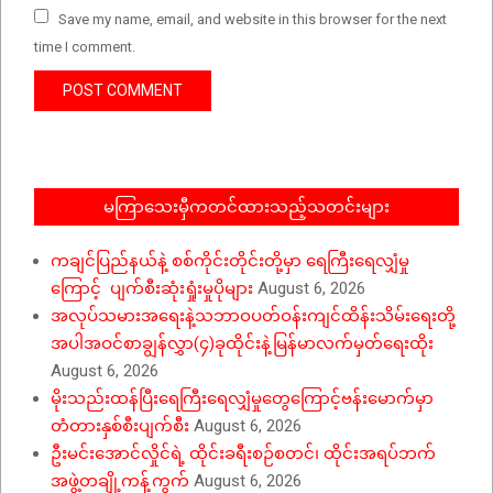
Save my name, email, and website in this browser for the next
time I comment.
မကြာသေးမှီကတင်ထားသည့်သတင်းများ
ကချင်ပြည်နယ်နဲ့ စစ်ကိုင်းတိုင်းတို့မှာ ရေကြီးရေလျှံမှု
ကြောင့် ပျက်စီးဆုံးရှုံးမှုပိုများ
August 6, 2026
အလုပ်သမားအရေးနဲ့သဘာဝပတ်ဝန်းကျင်ထိန်းသိမ်းရေးတို့
အပါအဝင်စာချွန်လွှာ(၄)ခုထိုင်းနဲ့မြန်မာလက်မှတ်ရေးထိုး
August 6, 2026
မိုးသည်းထန်ပြီးရေကြီးရေလျှံမှုတွေကြောင့်ဗန်းမောက်မှာ
တံတားနှစ်စီးပျက်စီး
August 6, 2026
ဦးမင်းအောင်လှိုင်ရဲ့ ထိုင်းခရီးစဉ်စတင်၊ ထိုင်းအရပ်ဘက်
အဖွဲ့တချို့ကန့်ကွက်
August 6, 2026