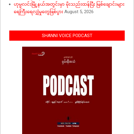
ဟုမ္မလင်းမြို့နယ်အတွင်းမှာ မိုးသည်းထန်ပြီး မြစ်ချောင်းများ
ရေကြီးရေလျှံမှုတွေဖြစ်ပွား
August 5, 2026
SHANNI VOICE PODCAST