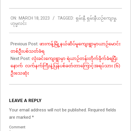
2023-
ON:
MARCH 18, 2023
TAGGED:
ရှမ်းနီ
,
ရှမ်းနီယဉ်ကျေးမှု
,
03-
ဟုမ္မလင်း
18
Previous Post:
ဖားကန့်မြို့နယ်ဆိပ်မူကျေးရွာမှာယာဉ်မောင်း
တစ်ဦးပစ်သတ်ခံ​ရ
Next Post:
လုံးခင်းကျေးရွာမှာ ရဲယာဉ်တန်းတိုက်ခိုက်ခံရပြီး
နောက် လက်နက်ကြီးနဲ့ပြန်ပစ်ခတ်တာကြောင့်အရပ်သား (၆)
ဦးသေဆုံး
LEAVE A REPLY
Your email address will not be published.
Required fields
are marked
*
Comment