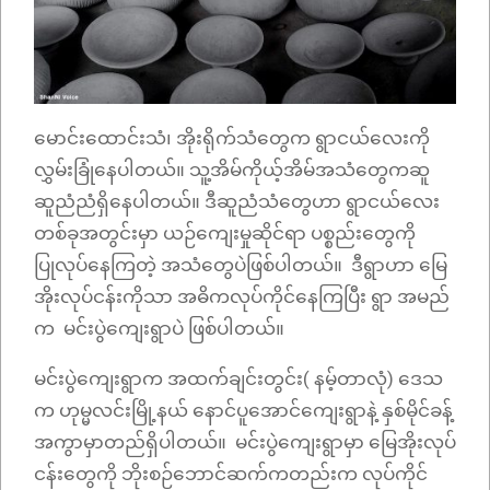
မောင်းထောင်းသံ၊ အိုးရိုက်သံတွေက ရွာငယ်လေးကို
လွှမ်းခြုံနေပါတယ်။ သူ့အိမ်ကိုယ့်အိမ်အသံတွေကဆူ
ဆူညံညံရှိနေပါတယ်။ ဒီဆူညံသံတွေဟာ ရွာငယ်လေး
တစ်ခုအတွင်းမှာ ယဉ်ကျေးမှုဆိုင်ရာ ပစ္စည်းတွေကို
ပြုလုပ်နေကြတဲ့ အသံတွေပဲဖြစ်ပါတယ်။ ဒီရွာဟာ မြေ
အိုးလုပ်ငန်းကိုသာ အဓိကလုပ်ကိုင်နေကြပြီး ရွာ အမည်
က မင်းပွဲကျေးရွာပဲ ဖြစ်ပါတယ်။
မင်းပွဲကျေးရွာက အထက်ချင်းတွင်း( နမ့်တာလုံ) ဒေသ
က ဟုမ္မလင်းမြို့နယ် နောင်ပူအောင်ကျေးရွာနဲ့ နှစ်မိုင်ခန့်
အကွာမှာတည်ရှိပါတယ်။ မင်းပွဲကျေးရွာမှာ မြေအိုးလုပ်
ငန်းတွေကို ဘိုးစဉ်ဘောင်ဆက်ကတည်းက လုပ်ကိုင်