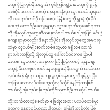
တွေကိုပြုလုပ်ဖို့အတွက် ကုန်ကြမ်းရွံ့စေးတွေကို ရွာနဲ့
တစ်မိုင်လောက်ဝေးတဲ့ နေရာအနီးမှာ သွားသယ်ယူရသ
လို အရောင်တင်ဖို့ မြေစေး(မြေနီ)တွေကို ရွာနဲ့သုံးမိုင်
ဝေးတဲ့ တောင်ဦးကျေးရွာမှာ သွားရောက်တူးဖော်ရတာ
လို့ အိုးလုပ်သူတွေဆီကနေသိရပါတယ်။ ဒါ့အပြင် မင်းပွဲ
ကျေးရွာမှာလည်း ဒီနောက်ပိုင်း အိုးလုပ်သူတွေအများစု
ထဲမှာ လူငယ်မျိုးဆက်သစ်တွေဟာ မရှိသလောက်
ရှားပါးလာပြီလို့ အိုးလုပ်သူ ဒေါ်တင်ဝင်းကပြောပါ
တယ်။ လူငယ်များအစုဟာ ကြီးမြင့်လာတဲ့ ကုန်စျေး
တွေနဲ့ မိသားစုစားဝတ်နေရေးဖူးလုံဖို့အတွက် လယ်ယာ
လုပ်ငန်းနဲ့ ရိုးရာယဉ်ကျေးမှုလုပ်ငန်းတွေကို စွန့်ခွာပြီး
တခြားသောလုပ်ငန်းတွေကိုလုပ်ကိုင်နေကြတာဖြစ်
တယ်လို့ အိုးလုပ်ငန်းလုပ်ကိုင်သူတစ်ဦးက ဆိုပါတယ်။
တိုးတက်လာတဲ့ခေတ်မှာ မြေအိုးအစား ပလပ်စတစ်ဗူး
တွေက နေရာဝင်ယူလာပါတယ်။ မြေအိုးတစ်လုံးဖြစ်