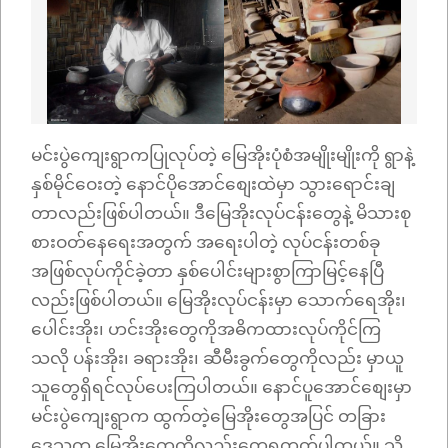
မင်းပွဲကျေးရွာကပြုလုပ်တဲ့ မြေအိုးပုံစံအမျိုးမျိုးကို ရွာနဲ့
နှစ်မိုင်ဝေးတဲ့ နောင်ပိုအောင်စျေးထဲမှာ သွားရောင်းချ
တာလည်းဖြစ်ပါတယ်။ ဒီမြေအိုးလုပ်ငန်းတွေနဲ့ မိသားစု
စားဝတ်နေရေးအတွက် အရေးပါတဲ့ လုပ်ငန်းတစ်ခု
အဖြစ်လုပ်ကိုင်ခဲ့တာ နှစ်ပေါင်းများစွာကြာမြင့်နေပြီ
လည်းဖြစ်ပါတယ်။ မြေအိုးလုပ်ငန်းမှာ သောက်ရေအိုး၊
ပေါင်းအိုး၊ ဟင်းအိုးတွေကိုအဓိကထားလုပ်ကိုင်ကြ
သလို ပန်းအိုး၊ ခရားအိုး၊ ဆီမီးခွက်တွေကိုလည်း မှာယူ
သူတွေရှိရင်လုပ်ပေးကြပါတယ်။ နောင်ပူအောင်စျေးမှာ
မင်းပွဲကျေးရွာက ထွက်တဲ့မြေအိုးတွေအပြင် တခြား
ဒေသက မြေအိုးတွေကိုလည်းတွေ့ရတတ်ပါတယ်။ သို့