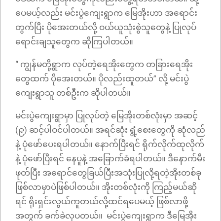
ပေမယ့်လည်း မင်းပွဲကျေးရွာက မြေအိုးဟာ အရောင်း
တွက်ပြီး ပိုအေးတယ်လို့ ဝယ်ယူသုံးစွဲသူတွေနဲ့ ပြုလုပ်
ရောင်းချသူတွေက ဆိုကြပါတယ်။
“ ကျွန်မတို့ရွာက လုပ်တဲ့ရေအိုးတွေက တခြားရေအိုး
တွေထက် ပိုအေးတယ်။ ပိုလည်းထူတယ်” လို့ မင်းပွဲ
ကျေးရွာသူ တစ်ဦးက ဆိုပါတယ်။
မင်းပွဲကျေးရွာမှာ ပြုလုပ်တဲ့ မြေအိုးတစ်လုံးမှာ အဆင့်
(၉) ဆင့်ပါဝင်ပါတယ်။ အရင်ဆုံး ရွံ့စေးတွေကို ဆုံလည်
နဲ့ ပုံဖော်ပေးရပါတယ်။ နောက်ပြီးရင် ရိုက်လိုက်ထုလိုက်
နဲ့ ပုံဖော်ပြီးရင် နေပူနဲ့ အခြောက်ခံရပါတယ်။ ဒီနောက်မီး
ဖုတ်ပြီး အရောင်တွေခြယ်ပြီးအသုံးပြုလို့ရတဲ့အိုးတစ်ခု
ဖြစ်လာမှာပဲဖြစ်ပါတယ်။ အိုးတစ်လုံးကို ကြည့်မယ်ဆို
ရင် ရိုးရှင်းလွယ်ကူတယ်လို့ထင်ရပေမယ့် ဖြစ်လာဖို့
အတွက် ခက်ခဲလှပတယ်။ မင်းပွဲကျေးရွာက ဒီမြေအိုး