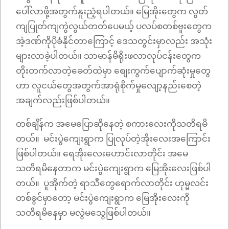
ပေါ်လာဖို့အတွက်နူးညံ့ရပါတယ်။ မြေအိုးတွေက လွတ်
ကျပြုတ်ကျကွဲလွယ်တတ်ပေမယ့် ပလပ်စတစ်ဗူးတွေက
အဲ့ဒဏ်ကိုပိုခံနိုင်တာကြောင့် ဒေသတွင်းမှာလည်း အသုံး
များလာခဲ့ပါတယ်။ သာမာန်မိရိုးဖလာလုပ်ငန်းတွေက
တိုးတက်လာတဲ့ခေတ်ထဲမှာ စျေးကွက်ပျောက်ဆုံးမှုတွေ
ဟာ လူငယ်တွေအတွက်အာရုံစိုက်မှုလျော့နည်းစေတဲ့
အချက်လည်းဖြစ်ပါတယ်။
တစ်ချိန်က အမေပြောဆိုနေတဲ့ စကားလေးကိုသတိရမိ
တယ်။ မင်းပွဲကျေးရွာက ပြုလုပ်တဲ့အိုးလေးအကြောင်း
ဖြစ်ပါတယ်။ ရေအိုးလေးဟောင်းလာတိုင်း အမေ
သတိရမိနေတာက မင်းပွဲကျေးရွာက မြေအိုးလေးဖြစ်ပါ
တယ်။ ပူအိုက်တဲ့ ရာသီတွေရောက်လာတိုင်း ဟုမ္မလင်း
တစ်ခွင်မှာတော့ မင်းပွဲကျေးရွာက မြေအိုးလေးကို
သတိရမိနေမှာ မလွဲမသွေဖြစ်ပါတယ်။