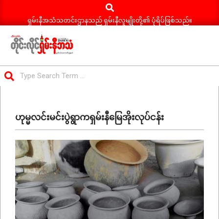
Search
Skip
to
ရှမ်းနီအသံသတင်းဌာနသည် ရှမ်းနီလူမျိုးတို့၏ ပုံရိပ်ဖြစ်သည်။
content
ရှမ်း
Search
နီ
Primary
အသံ
Navigation
သတင်း
ဟုမ္မလင်းမင်းပွဲရွာကရှမ်းနီမြေအိုးလုပ်ငန်း
Menu