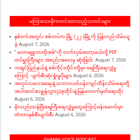
မကြာသေးမှီကတင်ထားသည့်သတင်းများ
နှစ်ဝက်အတွင်း စစ်တပ်က မြို့ (၂၂ )မြို့ကို ပြန်လည်သိမ်းယူ
ခဲ့
August 7, 2026
“ မဟာဗျူဟာထိုးစစ်”ကို တက်လှမ်းတော့မယ်လို့ PDF
တပ်မှူးကြီးများ အစည်းအဝေးမှ ဆုံးဖြတ်
August 7, 2026
ကချင်ပြည်နယ်နဲ့ စစ်ကိုင်းတိုင်းတို့မှာ ရေကြီးရေလျှံမှု
ကြောင့် ပျက်စီးဆုံးရှုံးမှုပိုများ
August 6, 2026
အလုပ်သမားအရေးနဲ့သဘာဝပတ်ဝန်းကျင်ထိန်းသိမ်းရေးတို့
အပါအဝင်စာချွန်လွှာ(၄)ခုထိုင်းနဲ့မြန်မာလက်မှတ်ရေးထိုး
August 6, 2026
မိုးသည်းထန်ပြီးရေကြီးရေလျှံမှုတွေကြောင့်ဗန်းမောက်မှာ
တံတားနှစ်စီးပျက်စီး
August 6, 2026
SHANNI VOICE PODCAST