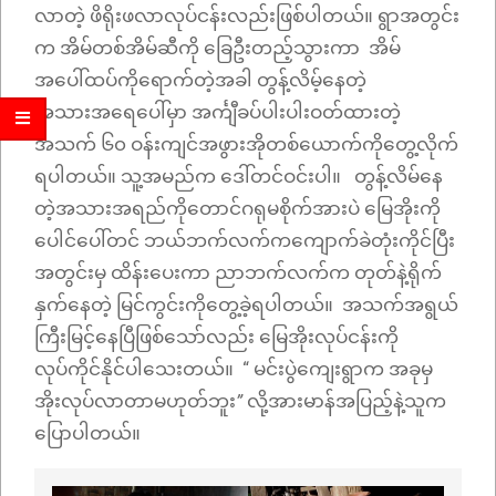
လာတဲ့ ဖိရိုးဖလာလုပ်ငန်းလည်းဖြစ်ပါတယ်။ ရွာအတွင်း
က အိမ်တစ်အိမ်ဆီကို ခြေဦးတည့်သွားကာ အိမ်
အပေါ်ထပ်ကိုရောက်တဲ့အခါ တွန့်လိမ့်နေတဲ့
အသားအရေပေါ်မှာ အင်္ကျီခပ်ပါးပါးဝတ်ထားတဲ့
အသက် ၆၀ ဝန်းကျင်အဖွားအိုတစ်ယောက်ကိုတွေ့လိုက်
ရပါတယ်။ သူ့အမည်က ဒေါ်တင်ဝင်းပါ။ တွန့်လိမ်နေ
တဲ့အသားအရည်ကိုတောင်ဂရုမစိုက်အားပဲ မြေအိုးကို
ပေါင်ပေါ်တင် ဘယ်ဘက်လက်ကကျောက်ခဲတုံးကိုင်ပြီး
အတွင်းမှ ထိန်းပေးကာ ညာဘက်လက်က တုတ်နဲ့ရိုက်
နှက်နေတဲ့ မြင်ကွင်းကိုတွေ့ခဲ့ရပါတယ်။ အသက်အရွယ်
ကြီးမြင့်နေပြီဖြစ်သော်လည်း မြေအိုးလုပ်ငန်းကို
လုပ်ကိုင်နိုင်ပါသေးတယ်။ “ မင်းပွဲကျေးရွာက အခုမှ
အိုးလုပ်လာတာမဟုတ်ဘူး
”
လို့အားမာန်အပြည့်နဲ့သူက
ပြောပါတယ်။