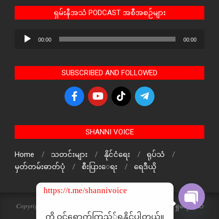
ရှမ်းနီအသံ PODCAST အစီအစဉ်များ
Audio
00:00
00:00
Player
SUBSCRIBED AND FOLLOWED
SHANNI VOICE
Home
သတင်းများ
နိုင်ငံရေး
ရုပ်သံ
မှတ်တမ်းဓာတ်ပုံ
စီးပြားေရး
ရေဒီယို
https://t.me/shannivoice
Copyright © 2024 The Voice Of ShanNi All rights reserved. ရှမ်းနီအသံ
သတင်းဌာန၏ မူပိုင်ဖြစ်ပါသည်
ကို ဝင်ရောက်ကြည့််ရှူနိုင်ပါတယ်။