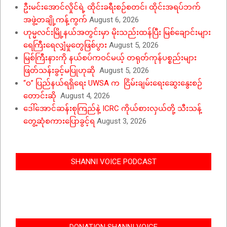
ဦးမင်းအောင်လှိုင်ရဲ့ ထိုင်းခရီးစဉ်စတင်၊ ထိုင်းအရပ်ဘက်
အဖွဲ့တချို့ကန့်ကွက်
August 6, 2026
ဟုမ္မလင်းမြို့နယ်အတွင်းမှာ မိုးသည်းထန်ပြီး မြစ်ချောင်းများ
ရေကြီးရေလျှံမှုတွေဖြစ်ပွား
August 5, 2026
မြစ်ကြီးနားကို နယ်စပ်ကဝင်မယ့် တရုတ်ကုန်ပစ္စည်းများ
ဖြတ်သန်းခွင့်မပြုဟုဆို
August 5, 2026
“ဝ” ပြည်နယ်ရရှိရေး UWSA က ငြိမ်းချမ်းရေးဆွေးနွေးစဉ်
တောင်းဆို
August 4, 2026
ဒေါ်အောင်ဆန်းစုကြည်နဲ့ ICRC ကိုယ်စားလှယ်တို့ သီးသန့်
တွေ့ဆုံစကားပြောခွင့်ရ
August 3, 2026
SHANNI VOICE PODCAST