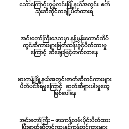
သောကြောင့်ဟုမ္မလင်းမြို့နယ်အတွင်း စက်
သုံးဆီဆိုင်တချို့ပိတ်ထားရ
2023-
07-
03
အင်းတော်ကြီးဒေသမှာ နန့်မွန်းတောင်ထိပ်
တွင်ဆီကားများဖြတ်သန်းခွင့်ပိတ်ထားမှု
ကြောင့် ဆီဈေးမြင့်တက်လာနေ
2023-
03-
15
ဖားကန့်မြို့နယ်အတွင်းဓာတ်ဆီတင်ကားများ
ပိတ်ပင်ခံရမှုကြောင့် ဓာတ်ဆီရှားပါးမှုတွေ
ဖြစ်ပေါ်နေ
2023-
02-
15
အင်းတော်ကြီး – ဖားကန့်လမ်းပိုင်းပိတ်ထား
ပြီးဓာတ်ဆီတင်ကားနှင့်ကုန်တင်ကားများ