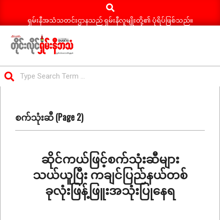
Search
Skip
to
ရှမ်းနီအသံသတင်းဌာနသည် ရှမ်းနီလူမျိုးတို့၏ ပုံရိပ်ဖြစ်သည်။
content
ရှမ်း
Search
နီ
Primary
အသံ
Navigation
သတင်း
စက်သုံးဆီ
(Page 2)
Menu
ဆိုင်ကယ်ဖြင့်စက်သုံးဆီများ
သယ်ယူပြီး ကချင်ပြည်နယ်တစ်
ခုလုံးဖြန့်ဖြူးအသုံးပြုနေရ
2024-
11-