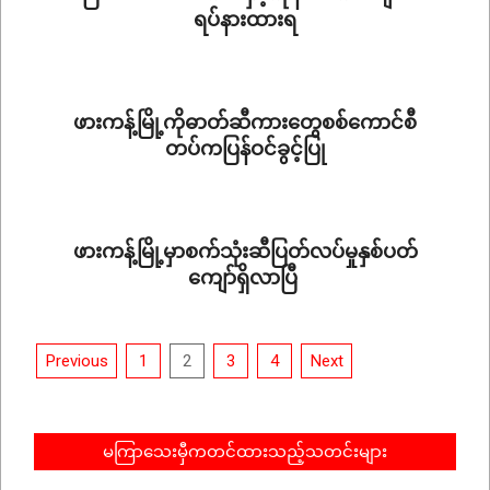
ရပ်နားထားရ
2023-
02-
11
ဖားကန့်မြို့ကိုဓာတ်ဆီကားတွေစစ်ကောင်စီ
တပ်ကပြန်ဝင်ခွင့်ပြု
2022-
11-
11
ဖားကန့်မြို့မှာစက်သုံးဆီပြတ်လပ်မှုနှစ်ပတ်
ကျော်ရှိလာပြီ
2022-
11-
Posts
07
Previous
1
2
3
4
Next
pagination
မကြာသေးမှီကတင်ထားသည့်သတင်းများ