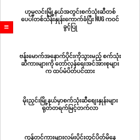
27
ဟုမ္မလင်းမြို့နယ်အတွင်းစက်သုံးဆီတစ်
ပေပါတစ်သိန်းနှုန်းကောက်ခံပြီး NUG ကဝင်
ခွင့်ပြု
2024-
04-
21
ဗန်းမောက်အနောက်ပိုင်းကိုသွားမည့် စက်သုံး
ဆီကားများကို တော်လှန်ရေးအင်အားစုများ
က ထပ်မံပိတ်ပင်ထား
2024-
02-
05
မိုးညှင်းမြို့နယ်မှာစက်သုံးဆီစျေးနှုန်းများ
ရုတ်တရက်မြင့်တက်လာ
2023-
11-
14
ကုန်တင်ကားများလမ်းပိုင်းတွင်ပိတ်မိနေ