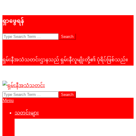
Skip
ရှာဖွေရန်
to
content
Search
ရှမ်းနီအသံသတင်းဌာနသည် ရှမ်းနီလူမျိုးတို့၏ ပုံရိပ်ဖြစ်သည်။
Search
ရှမ်း
Primary
Menu
နီ
Navigation
Menu
သတင်းများ
အသံ
နိုင်ငံရေး
သတင်း
‌ဒေသတွင်းသတင်း