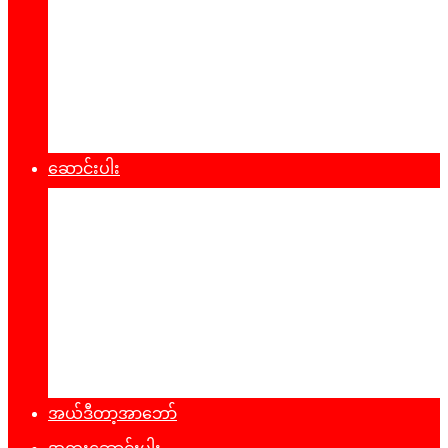
စီးပွားရေး
သဘာ၀ပတ်၀န်းကျင်
ကျန်းမာရေး
ထုတ်ပြန်ချက်များ
ဆောင်းပါး
နိုင်ငံရေး
အတွေးအမြင်
ယဥ်ကျေးမှု
အင်တာဗျူး
ခရီးသွားလမ်းညွန်
မှတ်တမ်းဓာတ်ပုံ
အယ်ဒီတာ့အာဘော်