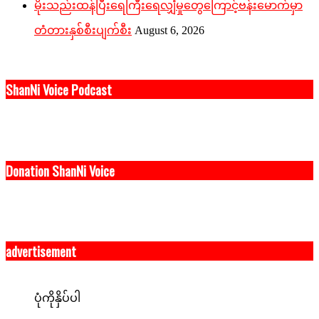
မိုးသည်းထန်ပြီးရေကြီးရေလျှံမှုတွေကြောင့်ဗန်းမောက်မှာ
တံတားနှစ်စီးပျက်စီး
August 6, 2026
ShanNi Voice Podcast
Donation ShanNi Voice
advertisement
ပုံကိုနှိပ်ပါ