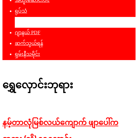
အထူးဆောင်းပါး
ရုပ်သံ
ဖျော်ဖြေရေး
ဂျာနယ် PDF
ဆက်သွယ်ရန်
ရှမ်းနီသမိုင်း
ရွှေလှောင်းဘုရား
နမ့်တာလုံမြစ်လယ်ကျောက် ဖျာပေါ်က