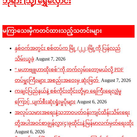
ဘုရား (သို့) ရွှေလှောင်း
2026-
02-
မကြာသေးမှီကတင်ထားသည့်သတင်းများ
02
နှစ်ဝက်အတွင်း စစ်တပ်က မြို့ (၂၂ )မြို့ကို ပြန်လည်
သိမ်းယူခဲ့
August 7, 2026
“ မဟာဗျူဟာထိုးစစ်”ကို တက်လှမ်းတော့မယ်လို့ PDF
တပ်မှူးကြီးများ အစည်းအဝေးမှ ဆုံးဖြတ်
August 7, 2026
ကချင်ပြည်နယ်နဲ့ စစ်ကိုင်းတိုင်းတို့မှာ ရေကြီးရေလျှံမှု
ကြောင့် ပျက်စီးဆုံးရှုံးမှုပိုများ
August 6, 2026
အလုပ်သမားအရေးနဲ့သဘာဝပတ်ဝန်းကျင်ထိန်းသိမ်းရေး
တို့အပါအဝင်စာချွန်လွှာ(၄)ခုထိုင်းနဲ့မြန်မာလက်မှတ်ရေးထိုး
August 6, 2026