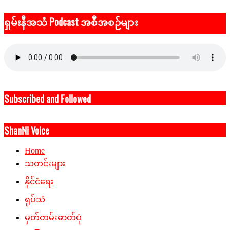
ရှမ်းနီအသံ Podcast အစီအစဉ်များ
Subscribed and Followed
ShanNi Voice
Home
သတင်းများ
နိုင်ငံရေး
ရုပ်သံ
မှတ်တမ်းဓာတ်ပုံ