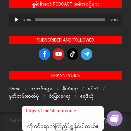
ရှမ်းနီအသံ PODCAST အစီအစဉ်များ
Audio
00:00
00:00
Player
SUBSCRIBED AND FOLLOWED
SHANNI VOICE
Home
သတင်းများ
နိုင်ငံရေး
ရုပ်သံ
မှတ်တမ်းဓာတ်ပုံ
စီးပြားေရး
ရေဒီယို
https://t.me/shannivoice
Copyright © 2024 The Voice Of ShanNi All rights reserved. ရှမ်းနီအသံ
သတင်းဌာန၏ မူပိုင်ဖြစ်ပါသည်
ကို ဝင်ရောက်ကြည့််ရှူနိုင်ပါတယ်။
Open