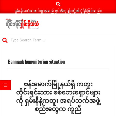
Search
Skip
to
ရှမ်းနီအသံသတင်းဌာနသည် ရှမ်းနီလူမျိုးတို့၏ ပုံရိပ်ဖြစ်သည်။
content
ရှမ်း
Search
နီ
Primary
အသံ
Navigation
သတင်း
Banmauk humanitarian situation
Menu
ဗန်းမောက်မြို့နယ်ရှိ ကတူး
တိုင်းရင်းသား စစ်ဘေးရှောင်များ
ကို ရှမ်းနီနဲ့ကတူး အရပ်ဘက်အဖွဲ့
စည်းတွေက ကူညီ
2025-