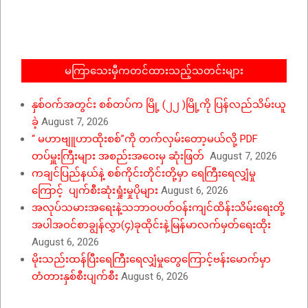
11-
13
မကြာသေးမှီကတင်ထားသည့်သတင်းများ
နှစ်ဝက်အတွင်း စစ်တပ်က မြို့ (၂၂ )မြို့ကို ပြန်လည်သိမ်းယူ
ခဲ့
August 7, 2026
“ မဟာဗျူဟာထိုးစစ်”ကို တက်လှမ်းတော့မယ်လို့ PDF
တပ်မှူးကြီးများ အစည်းအဝေးမှ ဆုံးဖြတ်
August 7, 2026
ကချင်ပြည်နယ်နဲ့ စစ်ကိုင်းတိုင်းတို့မှာ ရေကြီးရေလျှံမှု
ကြောင့် ပျက်စီးဆုံးရှုံးမှုပိုများ
August 6, 2026
အလုပ်သမားအရေးနဲ့သဘာဝပတ်ဝန်းကျင်ထိန်းသိမ်းရေးတို့
အပါအဝင်စာချွန်လွှာ(၄)ခုထိုင်းနဲ့မြန်မာလက်မှတ်ရေးထိုး
August 6, 2026
မိုးသည်းထန်ပြီးရေကြီးရေလျှံမှုတွေကြောင့်ဗန်းမောက်မှာ
တံတားနှစ်စီးပျက်စီး
August 6, 2026