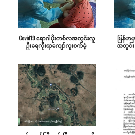
Covid19 ရောဂါပိုးတစ်လအတွင်းလူ
မြန်မာမ
ဦးရေကိုးရာကျော်ကူးစက်ခဲ့
အတွင်း 
2022-
2022-
08-
07-
30
19