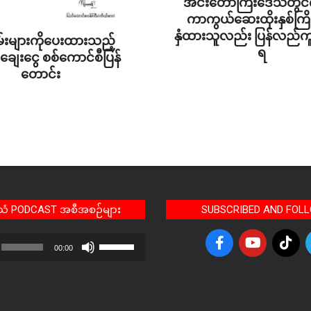
အင်းတော်ကြီးဒေသတွင်က
ကာကွယ်ဆေးထိုးနှစ်ကြိမ
နှံထားသူလည်း ပြန်လည်က
်းများကိုပေးထားသည့်
ရ
့ချေးငွေ စစ်ကောင်စီပြန်
2021-
တောင်း
09-
10
အသံ PODCAST အစီအစဉ်များ
SUBSCRIBED AND FOL
Use
00:00
Up/Down
Arrow
keys
to