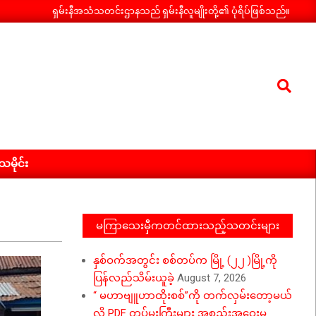
ရှမ်းနီအသံသတင်းဌာနသည် ရှမ်းနီလူမျိုးတို့၏ ပုံရိပ်ဖြစ်သည်။
Search
ီသမိုင်း
မကြာသေးမှီကတင်ထားသည့်သတင်းများ
နှစ်ဝက်အတွင်း စစ်တပ်က မြို့ (၂၂ )မြို့ကို
ပြန်လည်သိမ်းယူခဲ့
August 7, 2026
“ မဟာဗျူဟာထိုးစစ်”ကို တက်လှမ်းတော့မယ်
လို့ PDF တပ်မှူးကြီးများ အစည်းအဝေးမှ