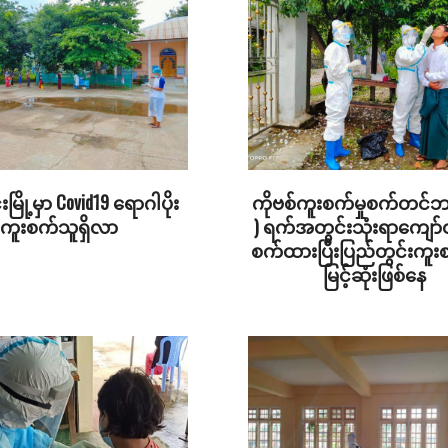
းမြို့မှာ Covid19 ရောဂါပိုး
ကိုဗစ်ကူးစက်မှုစက်တင်
ကူးစက်သူရှိလာ
) ရက်အတွင်းသုံးရာကျော်ထ
စက်ထားပြီးပြည်တွင်းကူး
မြင့်ဆုံးဖြစ်နေ
2022-
09-
05