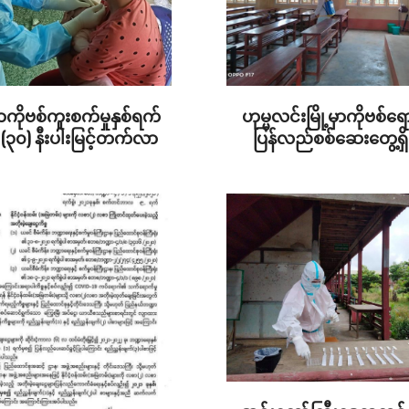
ှာကိုဗစ်ကူးစက်မှုနှစ်ရက်
ဟုမ္မလင်းမြို့မှာကိုဗစ်ရော
(၃၀) နီးပါးမြင့်တက်လာ
ပြန်လည်စစ်ဆေးတွေ့ရှိ
2022-
02-
05