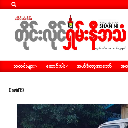
Search
Skip
to
content
ရှမ်း
သတင်းများ
ဆောင်းပါး
အယ်ဒီတာ့အာဘော်
အထူ
နီ
Primary
Navigation
အသံ
Menu
သတင်း
Covid19