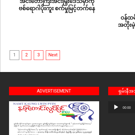
အင်းတော်ကြီးအင်းမြှီးဒေသမှာကို
ဗစ်ရောဂါပိုးကူး စက်မှုမြင့်တက်နေ
2021-
ဝန်ထမ
09-
အတိုးမဲ
15
2021-
09-
Posts
10
1
2
3
Next
pagination
ADVERTISEMENT
ရှမ်းနီ
Audio
00:00
Player