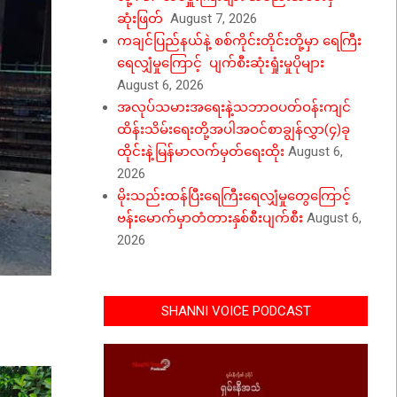
ဆုံးဖြတ်
August 7, 2026
ကချင်ပြည်နယ်နဲ့ စစ်ကိုင်းတိုင်းတို့မှာ ရေကြီး
ရေလျှံမှုကြောင့် ပျက်စီးဆုံးရှုံးမှုပိုများ
August 6, 2026
အလုပ်သမားအရေးနဲ့သဘာဝပတ်ဝန်းကျင်
ထိန်းသိမ်းရေးတို့အပါအဝင်စာချွန်လွှာ(၄)ခု
ထိုင်းနဲ့မြန်မာလက်မှတ်ရေးထိုး
August 6,
2026
မိုးသည်းထန်ပြီးရေကြီးရေလျှံမှုတွေကြောင့်
ဗန်းမောက်မှာတံတားနှစ်စီးပျက်စီး
August 6,
2026
SHANNI VOICE PODCAST