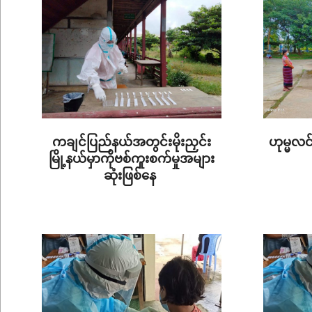
ကချင်ပြည်နယ်အတွင်းမိုးညှင်း
ဟုမ္မလင်
မြို့နယ်မှာကိုဗစ်ကူးစက်မှုအများ
ဆုံးဖြစ်နေ
2022-
2022-
09-
09-
17
26