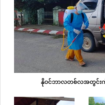
နိုဝင်ဘာလတစ်လအတွင်းကို
2022-
11-
30