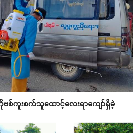
ဗစ်ကူးစက်သူထောင့်လေးရာကျော်ရှိခဲ့