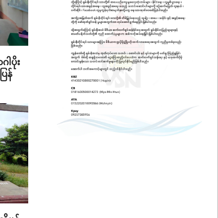
ဂါပိုး
ပြန်