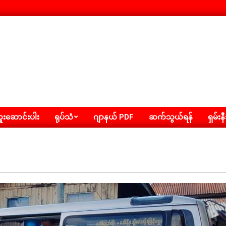
းဆောင်းပါး
ရုပ်သံ
ဂျာနယ် PDF
ဆက်သွယ်ရန်
ရှမ်းန