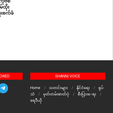
ိုဗစ်
်ထိုး
ူးစက်ခံ
LOWED
SHANNI VOICE
Home
သတင်းများ
နိုင်ငံရေး
ရုပ်
သံ
မှတ်တမ်းဓာတ်ပုံ
စီးပြားေရး
ရေဒီယို