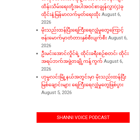
ထိန်းသိမ်းရေးတို့အပါအဝင်စာချွန်လွှာ(၄)ခု
ထိုင်းနဲ့မြန်မာလက်မှတ်ရေးထိုး
August 6,
2026
မိုးသည်းထန်ပြီးရေကြီးရေလျှံမှုတွေကြောင့်
ဗန်းမောက်မှာတံတားနှစ်စီးပျက်စီး
August 6,
2026
ဦးမင်းအောင်လှိုင်ရဲ့ ထိုင်းခရီးစဉ်စတင်၊ ထိုင်း
အရပ်ဘက်အဖွဲ့တချို့ကန့်ကွက်
August 6,
2026
ဟုမ္မလင်းမြို့နယ်အတွင်းမှာ မိုးသည်းထန်ပြီး
မြစ်ချောင်းများ ရေကြီးရေလျှံမှုတွေဖြစ်ပွား
August 5, 2026
SHANNI VOICE PODCAST