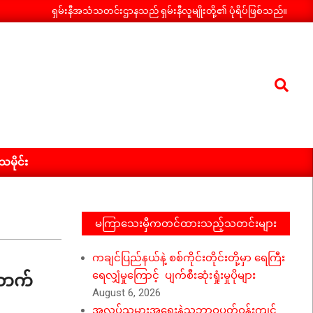
ရှမ်းနီအသံသတင်းဌာနသည် ရှမ်းနီလူမျိုးတို့၏ ပုံရိပ်ဖြစ်သည်။
Search
ီသမိုင်း
မကြာသေးမှီကတင်ထားသည့်သတင်းများ
ကချင်ပြည်နယ်နဲ့ စစ်ကိုင်းတိုင်းတို့မှာ ရေကြီး
ပ်ဘက်
ရေလျှံမှုကြောင့် ပျက်စီးဆုံးရှုံးမှုပိုများ
August 6, 2026
အလုပ်သမားအရေးနဲ့သဘာဝပတ်ဝန်းကျင်