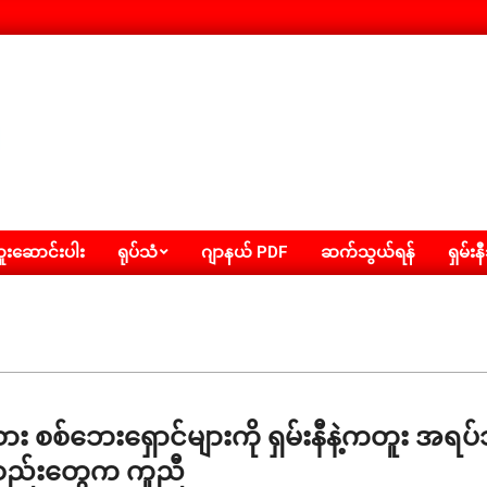
းဆောင်းပါး
ရုပ်သံ
ဂျာနယ် PDF
ဆက်သွယ်ရန်
ရှမ်းန
သား စစ်ဘေးရှောင်များကို ရှမ်းနီနဲ့ကတူး အရ
့စည်းတွေက ကူညီ