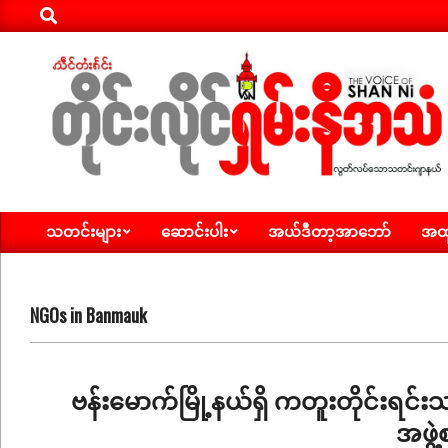
Search
Skip
to
content
ရှမ်း
သတင်းများ
ဆောင်းပါး
အယ်ဒီတာ့အာဘော်
အထူ
နီ
Primary
Navigation
အသံ
Menu
သတင်း
NGOs in Banmauk
ဗန်းမောက်မြို့နယ်ရှိ ကတူးတိုင်းရင်း
အဖွဲ