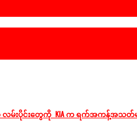
လမ်းပိုင်းတွေကို KIA က ရက်အကန့်အသတ်မရ