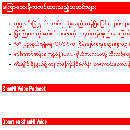
06-
မကြာသေးမှီကတင်ထားသည့်သတင်းများ
03
ဟုမ္မလင်းမြို့နယ်အတွင်းမှာ မိုးသည်းထန်ပြီး မြစ်ချောင်းများ
မြစ်ကြီးနားကို နယ်စပ်ကဝင်မယ့် တရုတ်ကုန်ပစ္စည်းများဖြတ်
“ဝ” ပြည်နယ်ရရှိရေး UWSA က ငြိမ်းချမ်းရေးဆွေးနွေးစဉ် 
ဒေါ်အောင်ဆန်းစုကြည်နဲ့ ICRC ကိုယ်စားလှယ်တို့ သီးသန့်တွေ
ထီးချိုင့်မြို့နယ်ရှိ တရုတ်ကြေးနီစီမံကိန်း ၊တကောင်းတောင
ShanNi Voice Podcast
Donation ShanNi Voice