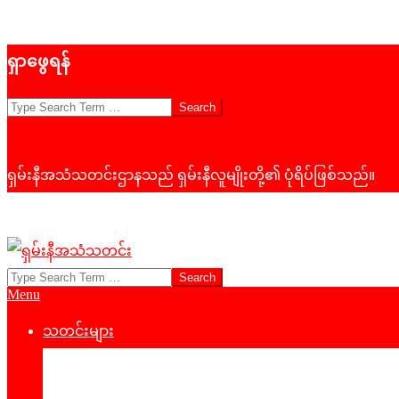
Skip
ရှာဖွေရန်
to
content
Search
ရှမ်းနီအသံသတင်းဌာနသည် ရှမ်းနီလူမျိုးတို့၏ ပုံရိပ်ဖြစ်သည်။
Search
ရှမ်း
Primary
Menu
နီ
Navigation
Menu
သတင်းများ
အသံ
နိုင်ငံရေး
သတင်း
‌ဒေသတွင်းသတင်း