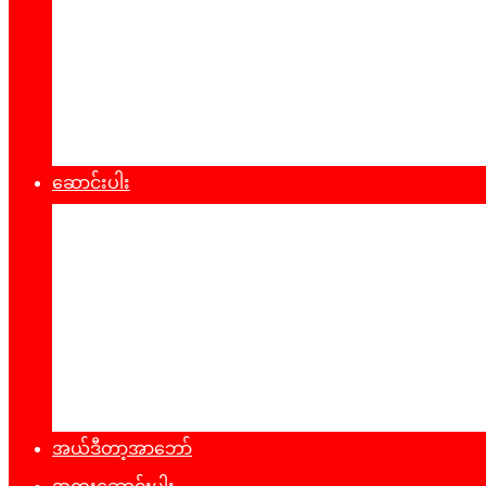
စီးပွားရေး
သဘာ၀ပတ်၀န်းကျင်
ကျန်းမာရေး
ထုတ်ပြန်ချက်များ
ဆောင်းပါး
နိုင်ငံရေး
အတွေးအမြင်
ယဥ်ကျေးမှု
အင်တာဗျူး
ခရီးသွားလမ်းညွန်
မှတ်တမ်းဓာတ်ပုံ
အယ်ဒီတာ့အာဘော်