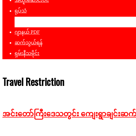
အထူးဆောင်းပါး
ရုပ်သံ
ဖျော်ဖြေရေး
ဂျာနယ် PDF
ဆက်သွယ်ရန်
ရှမ်းနီသမိုင်း
Travel Restriction
အင်းတော်ကြီးဒေသတွင်း ကျေးရွာချင်းဆက် 
2026-