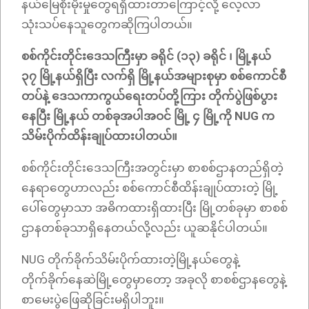
နယ်မြေစိုးမိုးမှုတွေရရှိထားတာကြောင့်လို့ လေ့လာ
သုံးသပ်နေသူတွေကဆိုကြပါတယ်။
စစ်ကိုင်းတိုင်းဒေသကြီးမှာ ခရိုင် (၁၃) ခရိုင် ၊ မြို့နယ်
၃၇ မြို့နယ်ရှိပြီး လက်ရှိ မြို့နယ်အများစုမှာ စစ်ကောင်စီ
တပ်နဲ့ ဒေသကာကွယ်ရေးတပ်တို့ကြား တိုက်ပွဲဖြစ်ပွား
နေပြီး မြို့နယ် တစ်ခုအပါအဝင် မြို့ ၄ မြို့ကို NUG က
သိမ်းပိုက်ထိန်းချုပ်ထားပါတယ်။
စစ်ကိုင်းတိုင်းဒေသကြီးအတွင်းမှာ စာစစ်ဌာနတည်ရှိတဲ့
နေရာတွေဟာလည်း စစ်ကောင်စီထိန်းချုပ်ထားတဲ့ မြို့
ပေါ်တွေမှာသာ အဓိကထားရှိထားပြီး မြို့တစ်ခုမှာ စာစစ်
ဌာနတစ်ခုသာရှိနေတယ်လို့လည်း ယူဆနိုင်ပါတယ်။
NUG တိုက်ခိုက်သိမ်းပိုက်ထားတဲ့မြို့နယ်တွေနဲ့
တိုက်ခိုက်နေဆဲမြို့တွေမှာတော့ အခုလို စာစစ်ဌာနတွေနဲ့
စာမေးပွဲဖြေဆိုခြင်းမရှိပါဘူး။