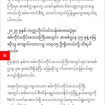
ကြီးမှာ စာစစ်ဌာနတွေ ယခင်နှစ်ထက်လျော့ကျလာနေ
တယ်လို့ စစ်ကောင်စီရဲ့ သတင်းထုတ်ပြန်မှုတွေအရသိရ
ပါတယ်။
၂၀၂၅ ခုနှစ် တက္ကသိုလ်ဝင်တန်းစာမေးပွဲမှာ
စစ်ကိုင်းတိုင်းဒေသကြီးအတွင်း စာစစ်ဌာန ၃၅ ခုနဲ့ ဖြေ
ဆိုသူ ကျောင်းသား/သူ ၁၀၃၀၅ ဦးရှိတယ်လို့ သိရပါ
တယ်။
ပြီးခဲ့တဲ့ နှစ်က စစ်ကိုင်းတိုင်းဒေသကြီးအတွင်းမှာ စာစစ်
ဌာန ၃၈ ခုအထိရှိခဲ့ပြီး ဖြေဆိုသူ ငါးထောင့်ခြောက်ရာ
ကျော်ရှိခဲ့တာပါ။
အခုလိုလျော့ကျလာဟာ စစ်ကိုင်းတိုင်းဒေသကြီး
အတွင်း စစ်ကောင်စီထိန်းချုပ်ထားနိုင်တဲ့မြို့နယ်တွေကို
NUG လက်အောက်ရှိ ဒေသကာကွယ်ရေးတပ်ဖွဲ့တွေက