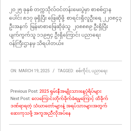
၂၀၂၅ ခုနှစ် တက္ကသိုလ်ဝင်တန်းမေးပွဲမှာ စာစစ်ဌာန
ပေါင်း ၈၁၇ ခုရှိပြီး ဖြေဆိုဖို့ စာရင်းရှိလူဦးရေ ၂၂၀၈၄၃
ဦးအနက် မြန်မာစာဖြေဆိုခဲ့သူ ၂၀၈၈၈၉ ဦးရှိပြီး
ပျက်ကွက်သူ ၁၁၉၅၄ ဦးရှိကြောင်း ပညာရေး
ဝန်ကြီးဌာနမှ သိရပါတယ်။
2025-
ON:
MARCH 19, 2025
TAGGED:
စစ်ကိုင်း
,
ပညာရေး
03-
19
Previous Post:
2025 ရှမ်းနီအမျိုးသားနေ့ပုံရိပ်များ
Next Post:
လေကြောင်းတိုက်ခိုက်ခံရမှုကြောင့် ထိခိုက်
ဒဏ်ရာရတဲ့ သံဃာတော်များနဲ့ အရပ်သားများအတွက်
ဆေးကုသဖို့ အကူအညီလိုအပ်နေ