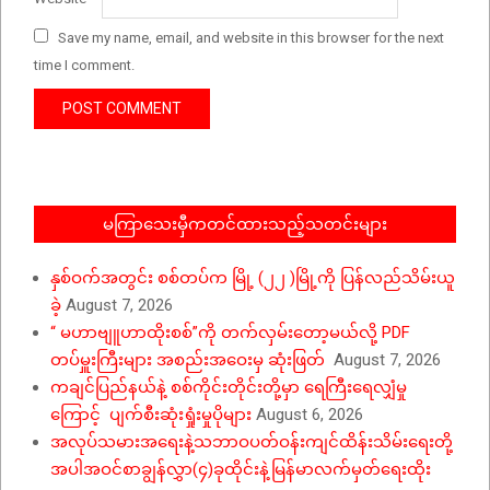
Save my name, email, and website in this browser for the next
time I comment.
မကြာသေးမှီကတင်ထားသည့်သတင်းများ
နှစ်ဝက်အတွင်း စစ်တပ်က မြို့ (၂၂ )မြို့ကို ပြန်လည်သိမ်းယူ
ခဲ့
August 7, 2026
“ မဟာဗျူဟာထိုးစစ်”ကို တက်လှမ်းတော့မယ်လို့ PDF
တပ်မှူးကြီးများ အစည်းအဝေးမှ ဆုံးဖြတ်
August 7, 2026
ကချင်ပြည်နယ်နဲ့ စစ်ကိုင်းတိုင်းတို့မှာ ရေကြီးရေလျှံမှု
ကြောင့် ပျက်စီးဆုံးရှုံးမှုပိုများ
August 6, 2026
အလုပ်သမားအရေးနဲ့သဘာဝပတ်ဝန်းကျင်ထိန်းသိမ်းရေးတို့
အပါအဝင်စာချွန်လွှာ(၄)ခုထိုင်းနဲ့မြန်မာလက်မှတ်ရေးထိုး