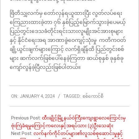
ဗြိတိသျှလက်မှ တော်လှန်ရယူထားပြီး လွတ်လပ်ရေး
ကြေညားထားခဲ့တာ ၇၆ နှစ်ပြည့်မြောက်သွားခဲ့ပေမယ့်
ပြည်တွင်းဒေသခံတိုင်းရင်းသားလူမျိုးအင်အားစုများ
နှင့် နိုင်ငံရေးအရ အာဏာခွဲဝေကျင့်သုံးမှု ကတိကဝတ်
ချို့ယွင်းချက်များကြောင့် လက်ရှိချိန်ထိ ပြည်တွင်းစစ်
များ ဆက်လက်ဖြစ်ပေါ်နေခဲ့ကြတာ ဆယ်စုနှစ် ခုနှစ်ခု
ကျော်လွန်ခဲ့ပြီလည်းဖြစ်ပါတယ်။
2024-
ON:
JANUARY 4, 2024
TAGGED:
စစ်ကောင်စီ
01-
04
Previous Post:
ထီးချိုင့်မြို့နယ်ဝဲကြီးကျေးရွာလေကြောင်းမှ
ဗုံးကြဲခံရမှုကြောင့်ကလေးနှင့်အရပ်သား (၃)ဦးသေဆုံး
Next Post:
လက်နက်ကိုင်တပ်များ၏လူသစ်စုဆောင်းမှုနှင့်