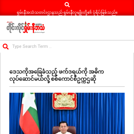
Search
Skip
to
ရှမ်းနီအသံသတင်းဌာနသည် ရှမ်းနီလူမျိုးတို့၏ ပုံရိပ်ဖြစ်သည်။
content
ရှမ်း
Search
နီ
Primary
အသံ
Navigation
သတင်း
ဒေသကိုအခြေခံသည့် ဖက်ဒရယ်ကို အဓိက
Menu
လုပ်ဆောင်မယ်လို့ စစ်ကောင်စီဥက္ကဌဆို