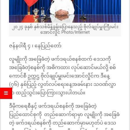
၂၀၂၄ ခုနှစ် နှစ်သစ်မိန့်ခွန်းပြောနေသည့် ဗိုလ်ချုပ်မှူးကြီးမင်း
အောင်လှိုင် Photo/Internet
ဇန်နဝါရီ ၄ ၊ နေပြည်တော်
လူမျိုးကို အခြေခံတဲ့ ဖက်ဒရယ်စနစ်ထက် ဒေသကို
အခြေခံတဲ့စနစ်ကို အဓိကထား လုပ်ဆောင်မယ်လို့ စစ်
ကောင်စီ ဥက္ကဌ ဗိုလ်ချုပ်မှူးမင်းအောင်လှိုင်က ဒီနေ့
(၇၆) နှစ်ပြည့် လွတ်လပ်ရေးနေ့အခမ်းနား သဝဏ်လွှာ
မှာ ထည့်သွင်းပြောကြားသွားပါတယ်။
ဒီမိုကရေစီနှင့် ဖက်ဒရယ်စနစ်ကို အခြေခံတဲ့
ပြည်ထောင်စုကို တည်ဆောက်ရာမှာ လူမျိုးကို အခြေခံ
တဲ့ ဖက်ဒရယ်စနစ်ကို တည်ဆောက်မှာမဟုတ်ပဲ ဒေသ