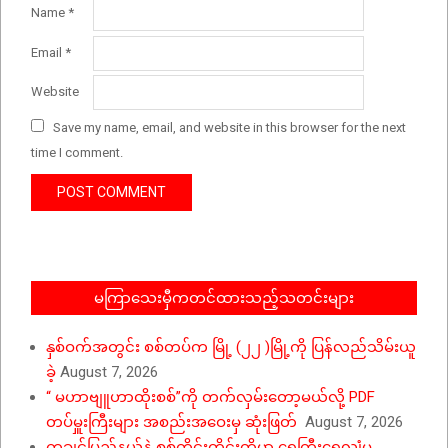
Name
*
Email
*
Website
Save my name, email, and website in this browser for the next
time I comment.
မကြာသေးမှီကတင်ထားသည့်သတင်းများ
နှစ်ဝက်အတွင်း စစ်တပ်က မြို့ (၂၂ )မြို့ကို ပြန်လည်သိမ်းယူ
ခဲ့
August 7, 2026
“ မဟာဗျူဟာထိုးစစ်”ကို တက်လှမ်းတော့မယ်လို့ PDF
တပ်မှူးကြီးများ အစည်းအဝေးမှ ဆုံးဖြတ်
August 7, 2026
ကချင်ပြည်နယ်နဲ့ စစ်ကိုင်းတိုင်းတို့မှာ ရေကြီးရေလျှံမှု