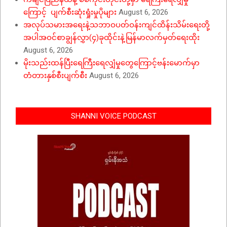
ကြောင့် ပျက်စီးဆုံးရှုံးမှုပိုများ
August 6, 2026
အလုပ်သမားအရေးနဲ့သဘာဝပတ်ဝန်းကျင်ထိန်းသိမ်းရေးတို့
အပါအဝင်စာချွန်လွှာ(၄)ခုထိုင်းနဲ့မြန်မာလက်မှတ်ရေးထိုး
August 6, 2026
မိုးသည်းထန်ပြီးရေကြီးရေလျှံမှုတွေကြောင့်ဗန်းမောက်မှာ
တံတားနှစ်စီးပျက်စီး
August 6, 2026
SHANNI VOICE PODCAST