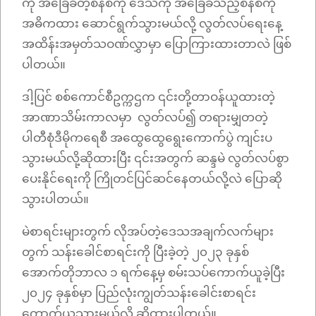
ကို အခြေခံတဲ့စနစ်ကို ဒေသကို အခြေခံသည့်စနစ်ကို
အဓိကထား ဆောင်ရွက်သွားမယ်လို့ လွတ်လပ်ရေးနေ့
အထိန်းအမှတ်သဝဏ်လွှာမှာ ပြောကြားထားတာလဲ ဖြစ်
ပါတယ်။
ဒါ့ပြင် စစ်ကောင်စီဥက္ကဌက ၎င်းတို့တာဝန်ယူထားတဲ့
အာဏာသိမ်းကာလမှာ လွတ်လပ်၍ တရားမျှတတဲ့
ပါတီစုံဒီမိုကရေစီ အထွေထွေရွေးကောက်ပွဲ ကျင်းပ
သွားမယ်လို့ဆိုထားပြီး ၎င်းအတွက် ဆန္ဒမဲ လွတ်လပ်စွာ
ပေးနိုင်ရေးကို ကြိုတင်ပြင်ဆင်နေတယ်လို့လဲ ပြောဆို
သွားပါတယ်။
မဲစာရင်းများတွက် လိုအပ်တဲ့ဒေသအချက်လက်များ
တွက် သန်းခေါင်စာရင်းကို ပြီးခဲ့တဲ့ ၂၀၂၃ ခုနှစ်
အောက်တိုဘာလ ၁ ရက်နေ့မှ စမ်းသပ်ကောက်ယူခဲ့ပြီး
၂၀၂၄ ခုနှစ်မှာ ပြည်လုံးကျွတ်သန်းခေါင်းစာရင်း
ကောက်ယူသွားမယ်လို့ ဆိုထားပါတယ်။