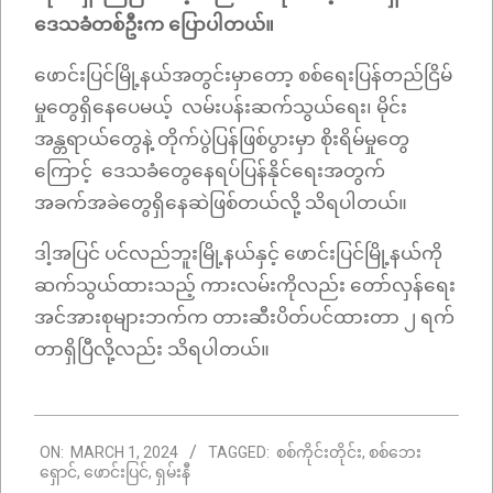
ဒေသခံတစ်ဦးက ပြောပါတယ်။
ဖောင်းပြင်မြို့နယ်အတွင်းမှာတော့ စစ်ရေးပြန်တည်ငြိမ်
မှုတွေရှိနေပေမယ့် လမ်းပန်းဆက်သွယ်ရေး၊ မိုင်း
အန္တရာယ်တွေနဲ့ တိုက်ပွဲပြန်ဖြစ်ပွားမှာ စိုးရိမ်မှုတွေ
ကြောင့် ဒေသခံတွေနေရပ်ပြန်နိုင်ရေးအတွက်
အခက်အခဲတွေရှိနေဆဲဖြစ်တယ်လို့ သိရပါတယ်။
ဒါ့အပြင် ပင်လည်ဘူးမြို့နယ်နှင့် ဖောင်းပြင်မြို့နယ်ကို
ဆက်သွယ်ထားသည့် ကားလမ်းကိုလည်း တော်လှန်ရေး
အင်အားစုများဘက်က တားဆီးပိတ်ပင်ထားတာ ၂ ရက်
တာရှိပြီလို့လည်း သိရပါတယ်။
2024-
ON:
MARCH 1, 2024
TAGGED:
စစ်ကိုင်းတိုင်း
,
စစ်ဘေး
03-
ရှောင်
,
ဖောင်းပြင်
,
ရှမ်းနီ
01