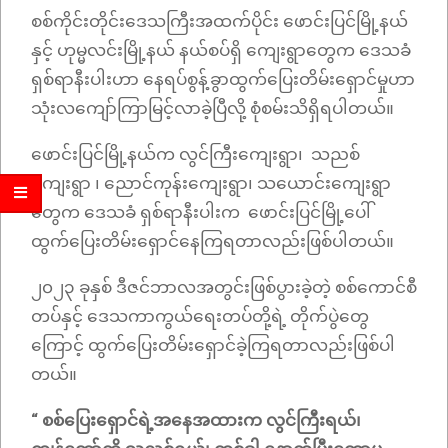
စစ်ကိုင်းတိုင်းဒေသကြီးအထက်ပိုင်း ဖောင်းပြင်မြို့နယ်
နှင့် ဟုမ္မလင်းမြို့နယ် နယ်စပ်ရှိ ကျေးရွာတွေက ဒေသခံ
ရှစ်ရာနီးပါးဟာ နေရပ်စွန့်ခွာထွက်ပြေးတိမ်းရှောင်မှုဟာ
သုံးလကျော်ကြာမြင့်လာခဲ့ပြီလို့ စုံစမ်းသိရှိရပါတယ်။
ဖောင်းပြင်မြို့နယ်က လွင်ကြီးကျေးရွာ၊ သညစ်
ကျေးရွာ ၊ ညောင်ကုန်းကျေးရွာ၊ သယောင်းကျေးရွာ
တွေက ဒေသခံ ရှစ်ရာနီးပါးက ဖောင်းပြင်မြို့ပေါ်
ထွက်ပြေးတိမ်းရှောင်နေကြရတာလည်းဖြစ်ပါတယ်။
၂၀၂၃ ခုနှစ် ဒီဇင်ဘာလအတွင်းဖြစ်ပွားခဲ့တဲ့ စစ်ကောင်စီ
တပ်နှင့် ဒေသကာကွယ်ရေးတပ်တို့ရဲ့ တိုက်ပွဲတွေ
ကြောင့် ထွက်ပြေးတိမ်းရှောင်ခဲ့ကြရတာလည်းဖြစ်ပါ
တယ်။
“ စစ်ပြေးရှောင်ရဲ့အနေအထားက လွင်ကြီးရယ်၊