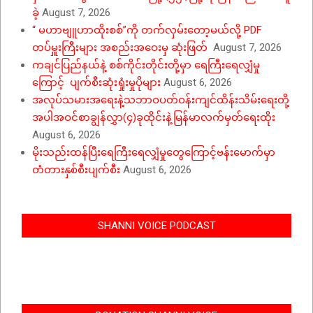
ခဲ့
August 7, 2026
“ မဟာဗျူဟာထိုးစစ်”ကို တက်လှမ်းတော့မယ်လို့ PDF
တပ်မှူးကြီးများ အစည်းအဝေးမှ ဆုံးဖြတ်
August 7, 2026
ကချင်ပြည်နယ်နဲ့ စစ်ကိုင်းတိုင်းတို့မှာ ရေကြီးရေလျှံမှု
ကြောင့် ပျက်စီးဆုံးရှုံးမှုပိုများ
August 6, 2026
အလုပ်သမားအရေးနဲ့သဘာဝပတ်ဝန်းကျင်ထိန်းသိမ်းရေးတို့
အပါအဝင်စာချွန်လွှာ(၄)ခုထိုင်းနဲ့မြန်မာလက်မှတ်ရေးထိုး
August 6, 2026
မိုးသည်းထန်ပြီးရေကြီးရေလျှံမှုတွေကြောင့်ဗန်းမောက်မှာ
တံတားနှစ်စီးပျက်စီး
August 6, 2026
SHANNI VOICE PODCAST