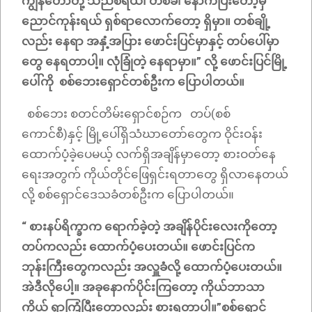
ကျွန်တော်တို့ သညစ်ရယ်၊ တစ်ခါ နောက်ပြီးတော့မှ
ညောင်ကုန်းရယ် ရှစ်ရာလောက်တော့ ရှိမှာ။ တစ်ချို့
လည်း နေရာ အနှံ့အပြား ဖောင်းပြင်မှာနှင့် တပ်ပေါ်မှာ
တွေ နေရတာပါ့။ လုံခြုံတဲ့ နေရာမှာ။” လို့ ဖောင်းပြင်မြို့
ပေါ်ကို စစ်ဘေးရှောင်တစ်ဦးက ပြောပါတယ်။
စစ်ဘေး စတင်တိမ်းရှောင်စဉ်က တပ်(စစ်
ကောင်စီ)နှင့် မြို့ပေါ်ရှိသံဃာတော်တွေက ဝိုင်းဝန်း
ထောက်ပံ့ခဲ့ပေမယ့် လက်ရှိအချိန်မှာတော့ စားဝတ်နေ
ရေးအတွက် ကိုယ်တိုင်ဖြေရှင်းရတာတွေ ရှိလာနေတယ်
လို့ စစ်ရှောင်ဒေသခံတစ်ဦးက ပြောပါတယ်။
“ စားနပ်ရိက္ခာက ရောက်ခဲ့တဲ့ အချိန်ပိုင်းလေးကိုတော့
တပ်ကလည်း ထောက်ပံ့ပေးတယ်။ ဖောင်းပြင်က
ဘုန်းကြီးတွေကလည်း အလှူခံလို့ ထောက်ပံ့ပေးတယ်။
အဲဒီလိုပေါ့။ အခုနောက်ပိုင်းကြတော့ ကိုယ်ဘာသာ
ကိုယ် ရှာကြံပြီးတော့လည်း စားရတာပါ့။”စစ်ရှောင်