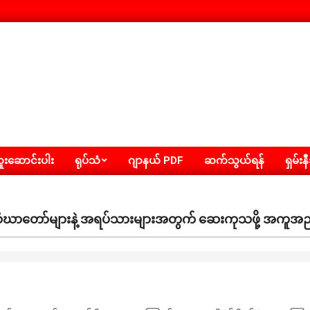
းဆောင်းပါး
ရုပ်သံ
ဂျာနယ် PDF
ဆက်သွယ်ရန်
ရှမ်းန
ဲ့ သံဃာတော်များနဲ့ အရပ်သားများအတွက် ဆေးကုသဖို့ အကူအ