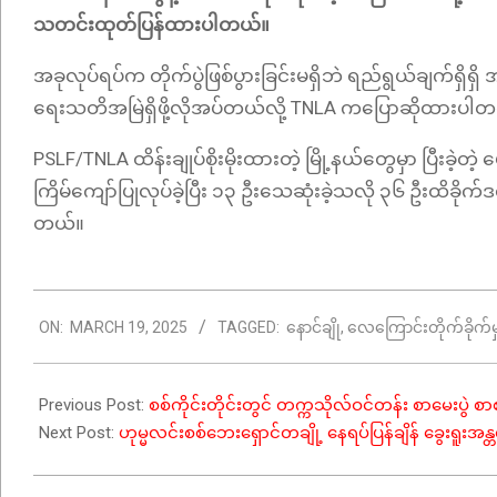
သတင်းထုတ်ပြန်ထားပါတယ်။
အခုလုပ်ရပ်က တိုက်ပွဲဖြစ်ပွားခြင်းမရှိဘဲ ရည်ရွယ်ချက်ရှိ
ရေးသတိအမြဲရှိဖို့လိုအပ်တယ်လို့ TNLA ကပြောဆိုထားပါ
PSLF/TNLA ထိန်းချုပ်စိုးမိုးထားတဲ့ မြို့နယ်တွေမှာ ပြီးခဲ
ကြိမ်ကျော်ပြုလုပ်ခဲ့ပြီး ၁၃ ဦးသေဆုံးခဲ့သလို ၃၆ ဦးထိခို
တယ်။
2025-
ON:
MARCH 19, 2025
TAGGED:
နောင်ချို
,
လေကြောင်းတိုက်ခိုက်မှ
03-
19
Previous Post:
စစ်ကိုင်းတိုင်းတွင် တက္ကသိုလ်ဝင်တန်း စာမေးပွ
Next Post:
ဟုမ္မလင်းစစ်ဘေးရှောင်တချို့ နေရပ်ပြန်ချိန် ခွေးရူးအန