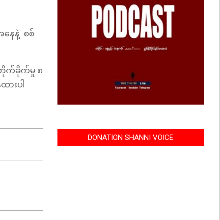
အနေနဲ့ စစ်
က်ခိုက်မှု ၈
န်ထားပါ
DONATION SHANNI VOICE