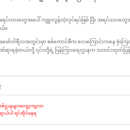
ရှိ အရပ်သားတွေအပေါ် ကျူးလွန်တဲ့လုပ်ရပ်ဖြစ် ပြီး အရပ်သားတွေ
တယ်။
့တဲ့ ဖေဖော်ဝါရီလအတွင်းမှာ စစ်ကောင်စီက လေကြောင်းကနေ ဗုံးကြဲတို
က်ဒဏ်ရာရခဲ့တယ်လို့ ၎င်းတို့ရဲ့ ပြန်ကြားရေးဌာနက သတင်းထုတ်ပြ
ု
ဲ စာစစ်ဌာနများလျော့ကျလာ
္တရာယ်ပါ ရင်ဆိုင်နေရ