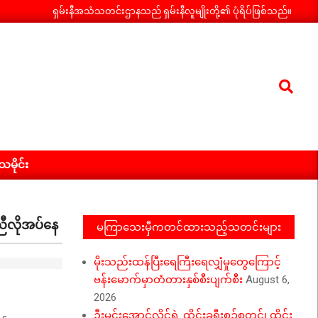
ရှမ်းနီအသံသတင်းဌာနသည် ရှမ်းနီလူမျိုးတို့၏ ပုံရိပ်ဖြစ်သည်။
Search
ီသမိုင်း
ညီလိုအပ်နေ
မကြာသေးမှီကတင်ထားသည့်သတင်းများ
မိုးသည်းထန်ပြီးရေကြီးရေလျှံမှုတွေကြောင့်
ဗန်းမောက်မှာတံတားနှစ်စီးပျက်စီး
August 6,
2026
ဦးမင်းအောင်လှိုင်ရဲ့ ထိုင်းခရီးစဉ်စတင်၊ ထိုင်း