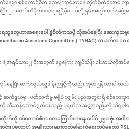
၆ ရက်နေ့မှာ စစ်ကောင်စီက လေကြောင်းကနေ တိုက်ခိုက်ခဲ့တာကြောင
ပြီး ၂၀ ကျော်ထိခိုက်ဒဏ်ရာရရှိခဲ့တယ်လို့ ရှမ်းအရပ်ဘက်အဖွဲ
ရာရသူတွေဟာအရေးပေါ် ခွဲစိတ်ကုသဖို့ လိုအပ်နေပြီး ဆေးကုသမ
manitarian Assistanc Committee ( TYHAC) က မတ်လ ၁၈ ရ
ပါး နဲ့ အရပ်သား ၂ ဦးအတွက် ငွေကြေး ကျပ်သိန်း ငါးဆယ်လိုအပ်န
ုပ်နေပြီး ဆက်သွယ်လှူဒါန်းကြဖို့ကိုလည်း ထုတ်ပြန်ထားပါတယ
်နွှယ်မှု ၊ ပတ်သက်မှု မရှိပဲ သျှမ်းပြည်အတွင်းရှိ စစ်ဘေးဒုက္
ျားကို သီးသန့်ဆောင်ရွက်နေသည့် ပရဟိတ အဖွဲ့အစည်းလို့ သိရပ
သင်တိုက်ကို စစ်ကောင်စီက လေကြောင်းကနေ ပေါင် ၂၅၀ ဗုံး အပါ
 တအာင်း(ပလောင်) အမျိုးသားများလွတ်မြောက်ရေးတပ်မတော် P