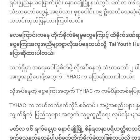
ရှမ်းပြည်နယ်မြောက်ပိုင်း နောင်ချိုမြို့နယ်တွင် မတ်လ ၁
သံဃာတော်တွေနဲ့ အရပ်သား စုစုပေါင်း ၁၅ ဦးအထိသေဆုံးခဲ့
သတင်းထုတ်ပြန်ထားကြပါတယ်။
လေကြောင်းကနေ တိုက်ခိုက်ခံရမှုတွေကြောင့် ထိခိုက်ဒဏ်
ငွေကြေးအကူအညီများစွာလိုအပ်နေတယ်လို့ Tai Youth Hu
ပြောဆိုထားပါတယ်
။
လက်ရှိမှာ အရေးပေါ်ခွဲစိတ်ဖို့ လိုအပ်နေတဲ့ သံဃာတော် ၂ 
အကူအညီပေးဖို့အတွက် TYHAC က ပြောဆိုထားပါတယ်။
လိုအပ်နေတဲ့ ငွေကြေးအတွက် TYHAC က ကမ်ပိန်းတစ်ခုပြုလ
TYHAC က ဘယ်လက်နက်ကိုင် စစ်တပ် ၊ အဖွဲ့အစည်းများ နှင့် ဆက
လျှက်ရှိတဲ့ ပြည်သူများ အတွက် လူမူကူညီရေး လုပ်ငန်း မ
မ
တ်လ ၁၆ ရက်နေ့မှာ နောင်ချိုမြို့ စိန်ရတနာပရိယတ္တိစာ
စက်သေနတ်တွေနဲ့ပါပစ်ခတ်တိုက်ခိုက်ခဲ့တာဖြစ်တယ်လို့