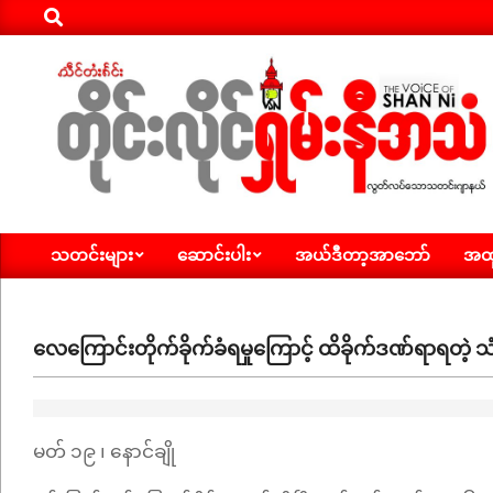
Search
Skip
to
content
ရှမ်း
သတင်းများ
ဆောင်းပါး
အယ်ဒီတာ့အာဘော်
အထူ
နီ
Primary
Navigation
အသံ
Menu
သတင်း
လေကြောင်းတိုက်ခိုက်ခံရမှုကြောင့် ထိခိုက်ဒဏ်ရာရတ
မတ် ၁၉ ၊ နောင်ချို