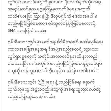
တွင်းမှာ ဒေသခံတွေကို စုဝေးစေပြီး လက်နက်ကိုင်အဖွဲ့
အစည်းတစ်ခုက ငွေကြေးကောက်ခံရေးအတွက်
သတိပေးပြောကြားခဲ့ပြီး ဒီလုပ်ရပ်ကို ဒေသအပေါ် မ
တည်မငြိမ်ဖြစ်စေတာ ၊ ဝန်ထုတ်ဝန်ပိုးဖြစ်စေတာလို့
SNA က ပြောပါတယ်။
ရှမ်းနီဒေသတွင်းမှာ ဖက်ဒရယ်ဒီမိုကရေစီ တော်လှန်ရေး
ကာလအခြေအနေအရ ဒီအဖွဲ့အစည်းတွေရဲ့ သွားလာ
လှုပ်ရှားမှုတွေကို အတိုင်းအတာတစ်ခုအထိ နားလည်
ပေးထားပြီး ဒေသတွင်းမတည်မငြိမ်ဖြစ်စေမည့်လုပ်ရပ်
တွေကို ကန့်ကွက်တယ်လို့လည်း ဖော်ပြထားပါတယ်။
ရှမ်းနီဒေသတွင်း ဖွံ့ဖြိုးရေး နဲ့ တည်ငြိမ်ရေး နှောက်
ယှက်သူတွေ အဖွဲ့အစည်းတွေကို အရေးယူသွားမယ်လို့
လည်းပြောဆိုထားပါတယ်။