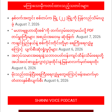
မကြာသေးမှီကတင်ထားသည့်သတင်းများ
နှစ်ဝက်အတွင်း စစ်တပ်က မြို့ (၂၂ )မြို့ကို ပြန်လည်သိမ်းယူ
ခဲ့
August 7, 2026
“ မဟာဗျူဟာထိုးစစ်”ကို တက်လှမ်းတော့မယ်လို့ PDF
တပ်မှူးကြီးများ အစည်းအဝေးမှ ဆုံးဖြတ်
August 7, 2026
ကချင်ပြည်နယ်နဲ့ စစ်ကိုင်းတိုင်းတို့မှာ ရေကြီးရေလျှံမှု
ကြောင့် ပျက်စီးဆုံးရှုံးမှုပိုများ
August 6, 2026
အလုပ်သမားအရေးနဲ့သဘာဝပတ်ဝန်းကျင်ထိန်းသိမ်းရေးတို့
အပါအဝင်စာချွန်လွှာ(၄)ခုထိုင်းနဲ့မြန်မာလက်မှတ်ရေးထိုး
August 6, 2026
မိုးသည်းထန်ပြီးရေကြီးရေလျှံမှုတွေကြောင့်ဗန်းမောက်မှာ
တံတားနှစ်စီးပျက်စီး
August 6, 2026
SHANNI VOICE PODCAST