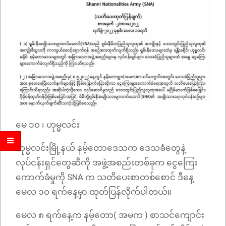
မေ ၁၀ ၊ ဟုမ္မလင်း
ဟုမ္မလင်းမြို့နယ် နမ့်တောဒေသက ဒေသခံတွေနဲ့
လုပ်ငန်းရှင်တွေဆီကို အဖွဲ့အစည်းတစ်ခုက ငွေကြေး
ကောက်ခံမှုကို SNA က သတိပေးစာတစ်စောင် ဒီနေ့
မေလ ၁၀ ရက်နေ့မှာ ထုတ်ပြန်လိုက်ပါတယ်။
မေလ ၈ ရက်နေ့က နမ့်တော( အမက ) စာသင်ကျောင်း