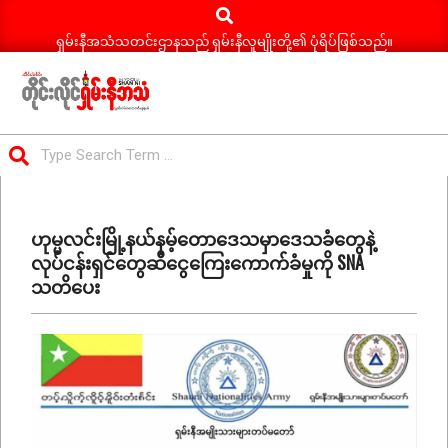
Search
Skip
to
ရှမ်းနီအသံသတင်းဌာနသည် ရှမ်းနီလူမျိုးတို့၏ ပုံရိပ်ဖြစ်သည်။
content
ရှမ်း
Search
နီ
Primary
အသံ
Navigation
သတင်း
ဟုမ္မလင်းမြို့နယ်
နမ့်တောဒေသမှာ
ဒေသခံတွေနဲ့
Menu
လုပ်ငန်းရှင်တွေဆီ
ငွေကြေးကောက်ခံမှုကို
SNA
သတိပေး