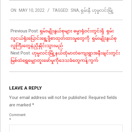
2022-
ON:
MAY 10, 2022
TAGGED:
SNA
,
ရှမ်းနီ
,
ဟုမ္မလင်းမြို့
05-
10
Previous Post:
ရှမ်းမျိုးနွယ်စုများ ဓမ္မာရုံဝင်းတွင်းရှိ ရှမ်း
လူငယ်ရုံးပြောင်းရွေ့ဖို့စာထုတ်ထားမှုတွေကို ရှမ်းမျိုးနွယ်စု
လူကြီးတွေနဲညှိနှိုင်းသွားမည်
Next Post:
ဟုမ္မလင်းမြို့နယ်ထုံမာတဲကျေးရွာအနီးချင်းတွင်း
မြစ်ထဲရွှေမျှောတူးဖော်မှုကိုဒေသခံတွေကန့်ကွက်
LEAVE A REPLY
Your email address will not be published.
Required fields
are marked
*
Comment
*