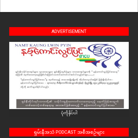
ADVERTISEMENT
ပုံကိုနှိပ်ပါ
ရှမ်းနီအသံ PODCAST အစီအစဉ်များ