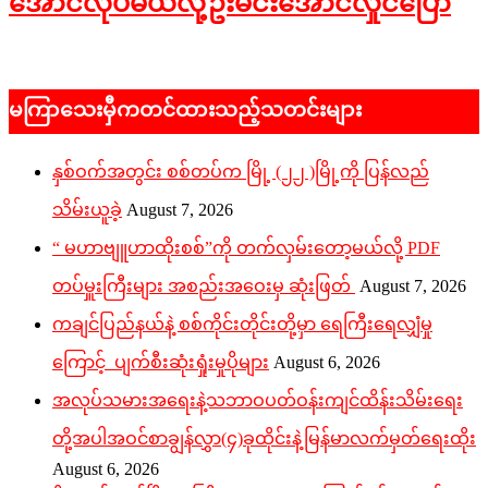
အောင်လုပ်မယ်လို့ဦးမင်းအောင်လှိုင်ပြော
2026-
05-
မကြာသေးမှီကတင်ထားသည့်သတင်းများ
28
နှစ်ဝက်အတွင်း စစ်တပ်က မြို့ (၂၂ )မြို့ကို ပြန်လည်
သိမ်းယူခဲ့
August 7, 2026
“ မဟာဗျူဟာထိုးစစ်”ကို တက်လှမ်းတော့မယ်လို့ PDF
တပ်မှူးကြီးများ အစည်းအဝေးမှ ဆုံးဖြတ်
August 7, 2026
ကချင်ပြည်နယ်နဲ့ စစ်ကိုင်းတိုင်းတို့မှာ ရေကြီးရေလျှံမှု
ကြောင့် ပျက်စီးဆုံးရှုံးမှုပိုများ
August 6, 2026
အလုပ်သမားအရေးနဲ့သဘာဝပတ်ဝန်းကျင်ထိန်းသိမ်းရေး
တို့အပါအဝင်စာချွန်လွှာ(၄)ခုထိုင်းနဲ့မြန်မာလက်မှတ်ရေးထိုး
August 6, 2026