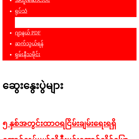
အထူးဆောင်းပါး
ရုပ်သံ
ဖျော်ဖြေရေး
ဂျာနယ် PDF
ဆက်သွယ်ရန်
ရှမ်းနီသမိုင်း
ဆွေးနွေးပွဲများ
၅ နှစ်အတွင်းထာဝရငြိမ်းချမ်းရေးရရှိ