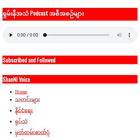
ရှမ်းနီအသံ Podcast အစီအစဉ်များ
Subscribed and Followed
ShanNi Voice
Home
သတင်းများ
နိုင်ငံရေး
ရုပ်သံ
မှတ်တမ်းဓာတ်ပုံ