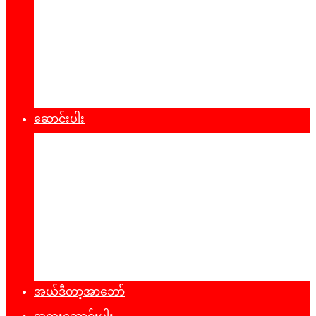
စီးပွားရေး
သဘာ၀ပတ်၀န်းကျင်
ကျန်းမာရေး
ထုတ်ပြန်ချက်များ
ဆောင်းပါး
နိုင်ငံရေး
အတွေးအမြင်
ယဥ်ကျေးမှု
အင်တာဗျူး
ခရီးသွားလမ်းညွန်
မှတ်တမ်းဓာတ်ပုံ
အယ်ဒီတာ့အာဘော်