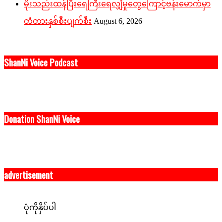
မိုးသည်းထန်ပြီးရေကြီးရေလျှံမှုတွေကြောင့်ဗန်းမောက်မှာ
တံတားနှစ်စီးပျက်စီး
August 6, 2026
ShanNi Voice Podcast
Donation ShanNi Voice
advertisement
ပုံကိုနှိပ်ပါ