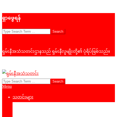
Skip
ရှာဖွေရန်
to
content
Search
ရှမ်းနီအသံသတင်းဌာနသည် ရှမ်းနီလူမျိုးတို့၏ ပုံရိပ်ဖြစ်သည်။
Search
ရှမ်း
Primary
Menu
နီ
Navigation
Menu
သတင်းများ
အသံ
နိုင်ငံရေး
သတင်း
‌ဒေသတွင်းသတင်း