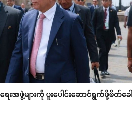
းအဖွဲ့များကို ပူးပေါင်းဆောင်ရွက်ဖို့ဖိတ်ခေါ