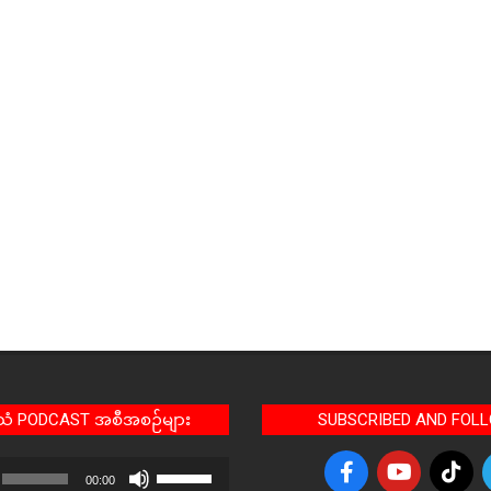
အသံ PODCAST အစီအစဉ်များ
SUBSCRIBED AND FOL
Use
00:00