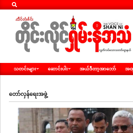
Search
Skip
to
content
ရှမ်း
သတင်းများ
ဆောင်းပါး
အယ်ဒီတာ့အာဘော်
အထူ
နီ
Primary
Navigation
အသံ
Menu
သတင်း
တော်လှန်ရေးအဖွဲ့