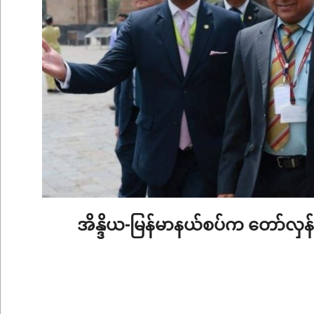
အိန္ဒိယ-မြန်မာနယ်စပ်က တော်လှန်ရေ
2026-
06-
04