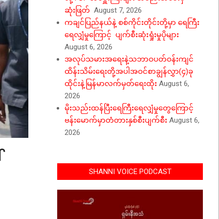
ဆုံးဖြတ်
August 7, 2026
ကချင်ပြည်နယ်နဲ့ စစ်ကိုင်းတိုင်းတို့မှာ ရေကြီး
ရေလျှံမှုကြောင့် ပျက်စီးဆုံးရှုံးမှုပိုများ
August 6, 2026
အလုပ်သမားအရေးနဲ့သဘာဝပတ်ဝန်းကျင်
ထိန်းသိမ်းရေးတို့အပါအဝင်စာချွန်လွှာ(၄)ခု
ထိုင်းနဲ့မြန်မာလက်မှတ်ရေးထိုး
August 6,
2026
မိုးသည်းထန်ပြီးရေကြီးရေလျှံမှုတွေကြောင့်
ဗန်းမောက်မှာတံတားနှစ်စီးပျက်စီး
August 6,
2026
်
SHANNI VOICE PODCAST