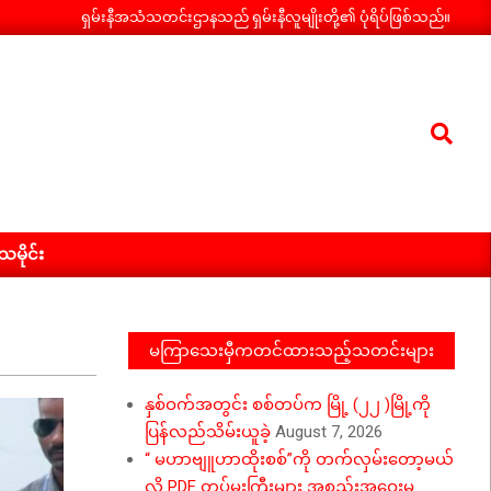
ရှမ်းနီအသံသတင်းဌာနသည် ရှမ်းနီလူမျိုးတို့၏ ပုံရိပ်ဖြစ်သည်။
Search
ီသမိုင်း
မကြာသေးမှီကတင်ထားသည့်သတင်းများ
နှစ်ဝက်အတွင်း စစ်တပ်က မြို့ (၂၂ )မြို့ကို
ပြန်လည်သိမ်းယူခဲ့
August 7, 2026
“ မဟာဗျူဟာထိုးစစ်”ကို တက်လှမ်းတော့မယ်
လို့ PDF တပ်မှူးကြီးများ အစည်းအဝေးမှ