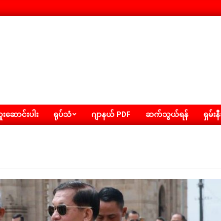
းဆောင်းပါး
ရုပ်သံ
ဂျာနယ် PDF
ဆက်သွယ်ရန်
ရှမ်းန