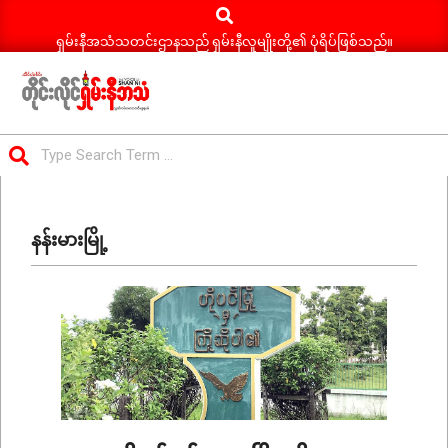
Search
Skip
to
ရှမ်းနီအသံသတင်းဌာနသည် ရှမ်းနီလူမျိုးတို့၏ ပုံရိပ်ဖြစ်သည်။
content
ရှမ်း
Search
နီ
Primary
အသံ
Navigation
သတင်း
နန်းမားမြို့
Menu