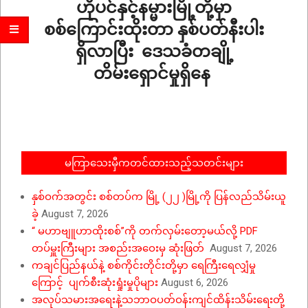
ဟိုပင်နှင့်နမ္မားမြို့တို့မှာ
စစ်ကြောင်းထိုးတာ နှစ်ပတ်နီးပါး
ရှိလာပြီး ဒေသခံတချို့
တိမ်းရှောင်မှုရှိနေ
2025-
12-
16
မကြာသေးမှီကတင်ထားသည့်သတင်းများ
နှစ်ဝက်အတွင်း စစ်တပ်က မြို့ (၂၂ )မြို့ကို ပြန်လည်သိမ်းယူ
ခဲ့
August 7, 2026
“ မဟာဗျူဟာထိုးစစ်”ကို တက်လှမ်းတော့မယ်လို့ PDF
တပ်မှူးကြီးများ အစည်းအဝေးမှ ဆုံးဖြတ်
August 7, 2026
ကချင်ပြည်နယ်နဲ့ စစ်ကိုင်းတိုင်းတို့မှာ ရေကြီးရေလျှံမှု
ကြောင့် ပျက်စီးဆုံးရှုံးမှုပိုများ
August 6, 2026
အလုပ်သမားအရေးနဲ့သဘာဝပတ်ဝန်းကျင်ထိန်းသိမ်းရေးတို့