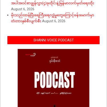
အပါအဝင်စာချွန်လွှာ(၄)ခုထိုင်းနဲ့မြန်မာလက်မှတ်ရေးထိုး
August 6, 2026
မိုးသည်းထန်ပြီးရေကြီးရေလျှံမှုတွေကြောင့်ဗန်းမောက်မှာ
တံတားနှစ်စီးပျက်စီး
August 6, 2026
SHANNI VOICE PODCAST