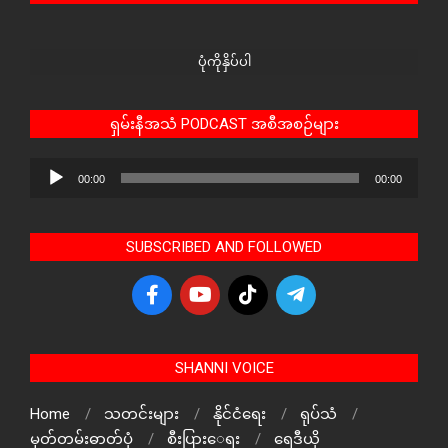
ပုံကိုနှိပ်ပါ
ရှမ်းနီအသံ PODCAST အစီအစဉ်များ
Audio
00:00
00:00
Player
SUBSCRIBED AND FOLLOWED
SHANNI VOICE
Home
သတင်းများ
နိုင်ငံရေး
ရုပ်သံ
မှတ်တမ်းဓာတ်ပုံ
စီးပြားေရး
ရေဒီယို