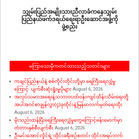
06
သျှမ်းပြည်အမျိုးသားညီလာခံကနေသျှမ်း
ပြည်နယ်ဖက်ဒရယ်ရေးရာဦးဆောင်အဖွဲ့ကို
ဖွဲ့စည်း
2026-
02-
06
မကြာသေးမှီကတင်ထားသည့်သတင်းများ
ကချင်ပြည်နယ်နဲ့ စစ်ကိုင်းတိုင်းတို့မှာ ရေကြီးရေလျှံမှု
ကြောင့် ပျက်စီးဆုံးရှုံးမှုပိုများ
August 6, 2026
အလုပ်သမားအရေးနဲ့သဘာဝပတ်ဝန်းကျင်ထိန်းသိမ်းရေးတို့
အပါအဝင်စာချွန်လွှာ(၄)ခုထိုင်းနဲ့မြန်မာလက်မှတ်ရေးထိုး
August 6, 2026
မိုးသည်းထန်ပြီးရေကြီးရေလျှံမှုတွေကြောင့်ဗန်းမောက်မှာ
တံတားနှစ်စီးပျက်စီး
August 6, 2026
ဦးမင်းအောင်လှိုင်ရဲ့ ထိုင်းခရီးစဉ်စတင်၊ ထိုင်းအရပ်ဘက်