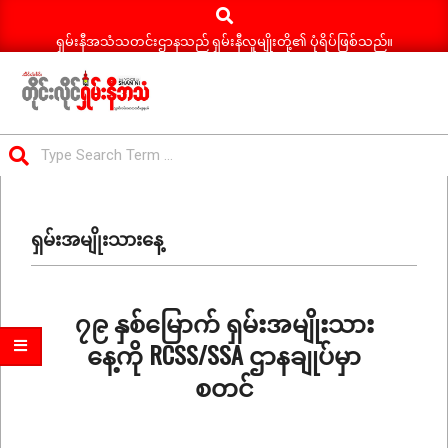
Search
Skip
to
ရှမ်းနီအသံသတင်းဌာနသည် ရှမ်းနီလူမျိုးတို့၏ ပုံရိပ်ဖြစ်သည်။
content
ရှမ်း
Search
နီ
Primary
အသံ
Navigation
သတင်း
ရှမ်းအမျိုးသားနေ့
Menu
၇၉ နှစ်မြောက် ရှမ်းအမျိုးသား
နေ့ကို RCSS/SSA ဌာနချုပ်မှာ
စတင်
2026-
02-