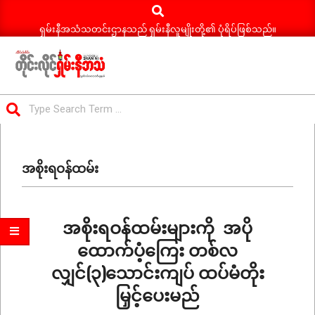
Search
Skip
to
ရှမ်းနီအသံသတင်းဌာနသည် ရှမ်းနီလူမျိုးတို့၏ ပုံရိပ်ဖြစ်သည်။
content
ရှမ်း
Search
နီ
Primary
အသံ
Navigation
သတင်း
အစိုးရဝန်ထမ်း
Menu
အစိုးရဝန်ထမ်းများကို အပို
ထောက်ပံ့ကြေး တစ်လ
လျှင်(၃)သောင်းကျပ် ထပ်မံတိုး
မြှင့်ပေးမည်
2025-