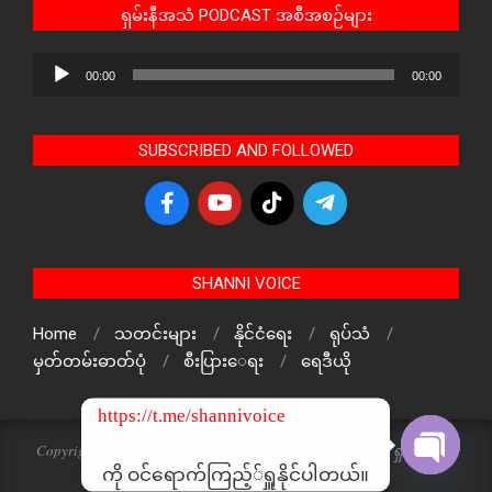
ရှမ်းနီအသံ PODCAST အစီအစဉ်များ
Audio
00:00
00:00
Player
SUBSCRIBED AND FOLLOWED
SHANNI VOICE
Home
သတင်းများ
နိုင်ငံရေး
ရုပ်သံ
မှတ်တမ်းဓာတ်ပုံ
စီးပြားေရး
ရေဒီယို
https://t.me/shannivoice
Copyright © 2024 The Voice Of ShanNi All rights reserved. ရှမ်းနီအသံ
သတင်းဌာန၏ မူပိုင်ဖြစ်ပါသည်
ကို ဝင်ရောက်ကြည့််ရှူနိုင်ပါတယ်။
Open