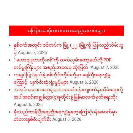
10-
01
မကြာသေးမှီကတင်ထားသည့်သတင်းများ
နှစ်ဝက်အတွင်း စစ်တပ်က မြို့ (၂၂ )မြို့ကို ပြန်လည်သိမ်းယူ
ခဲ့
August 7, 2026
“ မဟာဗျူဟာထိုးစစ်”ကို တက်လှမ်းတော့မယ်လို့ PDF
တပ်မှူးကြီးများ အစည်းအဝေးမှ ဆုံးဖြတ်
August 7, 2026
ကချင်ပြည်နယ်နဲ့ စစ်ကိုင်းတိုင်းတို့မှာ ရေကြီးရေလျှံမှု
ကြောင့် ပျက်စီးဆုံးရှုံးမှုပိုများ
August 6, 2026
အလုပ်သမားအရေးနဲ့သဘာဝပတ်ဝန်းကျင်ထိန်းသိမ်းရေးတို့
အပါအဝင်စာချွန်လွှာ(၄)ခုထိုင်းနဲ့မြန်မာလက်မှတ်ရေးထိုး
August 6, 2026
မိုးသည်းထန်ပြီးရေကြီးရေလျှံမှုတွေကြောင့်ဗန်းမောက်မှာ
တံတားနှစ်စီးပျက်စီး
August 6, 2026