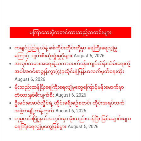
05-
26
မကြာသေးမှီကတင်ထားသည့်သတင်းများ
ကချင်ပြည်နယ်နဲ့ စစ်ကိုင်းတိုင်းတို့မှာ ရေကြီးရေလျှံမှု
ကြောင့် ပျက်စီးဆုံးရှုံးမှုပိုများ
August 6, 2026
အလုပ်သမားအရေးနဲ့သဘာဝပတ်ဝန်းကျင်ထိန်းသိမ်းရေးတို့
အပါအဝင်စာချွန်လွှာ(၄)ခုထိုင်းနဲ့မြန်မာလက်မှတ်ရေးထိုး
August 6, 2026
မိုးသည်းထန်ပြီးရေကြီးရေလျှံမှုတွေကြောင့်ဗန်းမောက်မှာ
တံတားနှစ်စီးပျက်စီး
August 6, 2026
ဦးမင်းအောင်လှိုင်ရဲ့ ထိုင်းခရီးစဉ်စတင်၊ ထိုင်းအရပ်ဘက်
အဖွဲ့တချို့ကန့်ကွက်
August 6, 2026
ဟုမ္မလင်းမြို့နယ်အတွင်းမှာ မိုးသည်းထန်ပြီး မြစ်ချောင်းများ
ရေကြီးရေလျှံမှုတွေဖြစ်ပွား
August 5, 2026