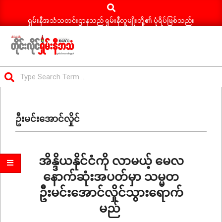
Search
Skip
to
ရှမ်းနီအသံသတင်းဌာနသည် ရှမ်းနီလူမျိုးတို့၏ ပုံရိပ်ဖြစ်သည်။
content
ရှမ်း
Search
နီ
Primary
အသံ
Navigation
သတင်း
​ဦးမင်းအောင်လှိုင်
Menu
အိန္ဒိယနိုင်ငံကို လာမယ့် မေလ
နောက်ဆုံးအပတ်မှာ သမ္မတ
ဦးမင်းအောင်လှိုင်သွားရောက်
မည်
2026-