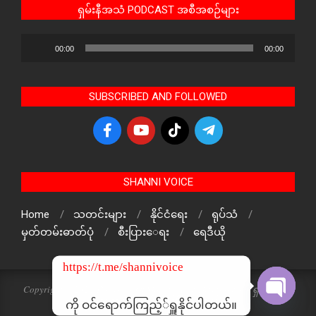
ရှမ်းနီအသံ PODCAST အစီအစဉ်များ
Audio
00:00
00:00
Player
SUBSCRIBED AND FOLLOWED
SHANNI VOICE
Home
သတင်းများ
နိုင်ငံရေး
ရုပ်သံ
မှတ်တမ်းဓာတ်ပုံ
စီးပြားေရး
ရေဒီယို
https://t.me/shannivoice
Copyright © 2024 The Voice Of ShanNi All rights reserved. ရှမ်းနီအသံ
သတင်းဌာန၏ မူပိုင်ဖြစ်ပါသည်
ကို ဝင်ရောက်ကြည့််ရှူနိုင်ပါတယ်။
Open