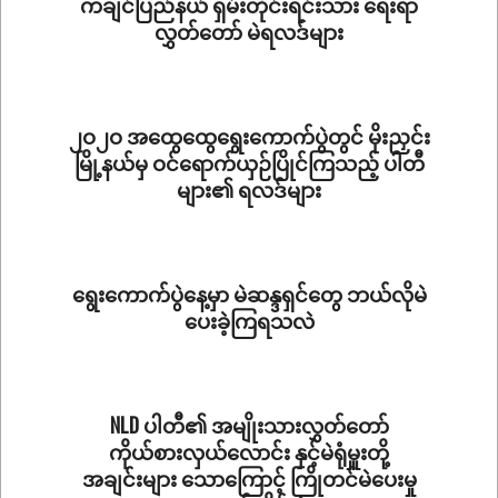
ကချင်ပြည်နယ် ရှမ်းတိုင်းရင်းသား ရေးရာ
လွှတ်တော် မဲရလဒ်များ
2020-
11-
15
၂ဝ၂ဝ အထွေထွေရွေးကောက်ပွဲတွင် မိုးညှင်း
မြို့နယ်မှ ဝင်ရောက်ယှဉ်ပြိုင်ကြသည့် ပါတီ
များ၏ ရလဒ်များ
2020-
11-
11
ရွေးကောက်ပွဲနေ့မှာ မဲဆန္ဒရှင်တွေ ဘယ်လိုမဲ
ပေးခဲ့ကြရသလဲ
2020-
11-
10
NLD ပါတီ၏ အမျိုးသားလွှတ်တော်
ကိုယ်စားလှယ်လောင်း နှင့်မဲရုံမှူးတို့
အချင်းများ သောကြောင့် ကြိုတင်မဲပေးမှု