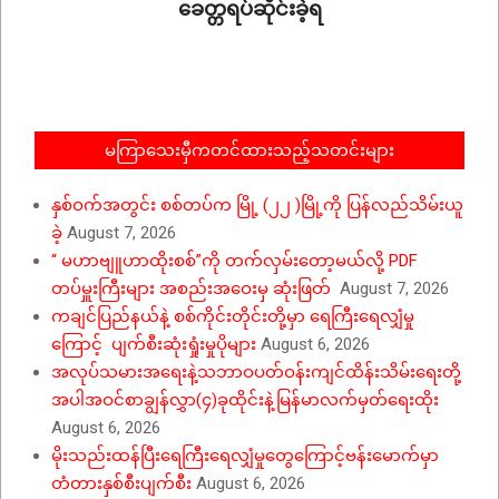
ခေတ္တရပ်ဆိုင်းခဲ့ရ
2020-
11-
03
မကြာသေးမှီကတင်ထားသည့်သတင်းများ
နှစ်ဝက်အတွင်း စစ်တပ်က မြို့ (၂၂ )မြို့ကို ပြန်လည်သိမ်းယူ
ခဲ့
August 7, 2026
“ မဟာဗျူဟာထိုးစစ်”ကို တက်လှမ်းတော့မယ်လို့ PDF
တပ်မှူးကြီးများ အစည်းအဝေးမှ ဆုံးဖြတ်
August 7, 2026
ကချင်ပြည်နယ်နဲ့ စစ်ကိုင်းတိုင်းတို့မှာ ရေကြီးရေလျှံမှု
ကြောင့် ပျက်စီးဆုံးရှုံးမှုပိုများ
August 6, 2026
အလုပ်သမားအရေးနဲ့သဘာဝပတ်ဝန်းကျင်ထိန်းသိမ်းရေးတို့
အပါအဝင်စာချွန်လွှာ(၄)ခုထိုင်းနဲ့မြန်မာလက်မှတ်ရေးထိုး
August 6, 2026
မိုးသည်းထန်ပြီးရေကြီးရေလျှံမှုတွေကြောင့်ဗန်းမောက်မှာ
တံတားနှစ်စီးပျက်စီး
August 6, 2026