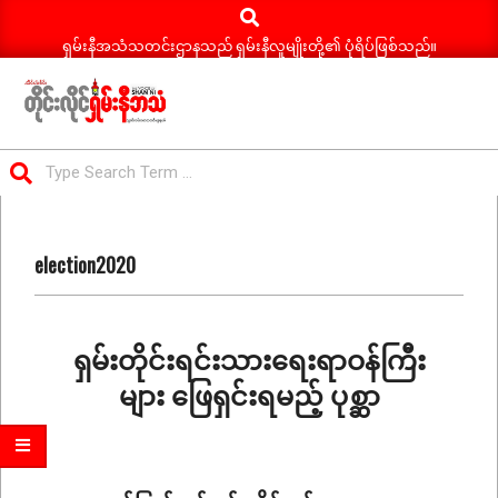
Search
Skip
to
ရှမ်းနီအသံသတင်းဌာနသည် ရှမ်းနီလူမျိုးတို့၏ ပုံရိပ်ဖြစ်သည်။
content
ရှမ်း
Search
နီ
Primary
အသံ
Navigation
သတင်း
election2020
Menu
ရှမ်းတိုင်းရင်းသားရေးရာဝန်ကြီး
များ ဖြေရှင်းရမည့် ပုစ္ဆာ
2020-
11-
19