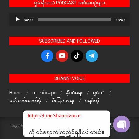
ရှမ်းနီအသံ PODCAST အစီအစဉ်များ
Audio
00:00
00:00
Player
SUBSCRIBED AND FOLLOWED
SHANNI VOICE
Home
သတင်းများ
နိုင်ငံရေး
ရုပ်သံ
မှတ်တမ်းဓာတ်ပုံ
စီးပြားေရး
ရေဒီယို
https://t.me/shannivoice
Copyright © 2024 The Voice Of ShanNi All rights reserved. ရှမ်းနီအသံ
သတင်းဌာန၏ မူပိုင်ဖြစ်ပါသည်
Open
ကို ဝင်ရောက်ကြည့််ရှူနိုင်ပါတယ်။
chaty