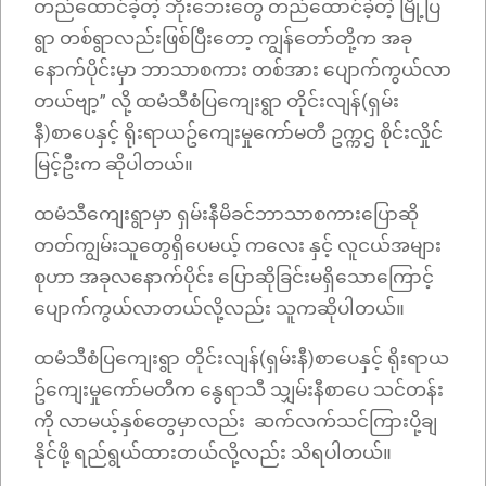
တည်ထောင်ခဲ့တဲ့ ဘိုးဘေးတွေ တည်ထောင်ခဲ့တဲ့ မြို့ပြ
ရွာ တစ်ရွာလည်းဖြစ်ပြီးတော့ ကျွန်တော်တို့က အခု
နောက်ပိုင်းမှာ ဘာသာစကား တစ်အား ပျောက်ကွယ်လာ
တယ်ဗျာ့” လို့ ထမံသီစံပြကျေးရွာ တိုင်းလျန်(ရှမ်း
နီ)စာပေနှင့် ရိုးရာယဥ်ကျေးမှုကော်မတီ ဥက္ကဌ စိုင်းလှိုင်
မြင့်ဦးက ဆိုပါတယ်။
ထမံသီကျေးရွာမှာ ရှမ်းနီမိခင်ဘာသာစကားပြောဆို
တတ်ကျွမ်းသူတွေရှိပေမယ့် ကလေး နှင့် လူငယ်အများ
စုဟာ အခုလနောက်ပိုင်း ပြောဆိုခြင်းမရှိသောကြောင့်
ပျောက်ကွယ်လာတယ်လို့လည်း သူကဆိုပါတယ်။
ထမံသီစံပြကျေးရွာ တိုင်းလျန်(ရှမ်းနီ)စာပေနှင့် ရိုးရာယ
ဥ်ကျေးမှုကော်မတီက နွေရာသီ သျှမ်းနီစာပေ သင်တန်း
ကို လာမယ့်နှစ်တွေမှာလည်း ဆက်လက်သင်ကြားပို့ချ
နိုင်ဖို့ ရည်ရွယ်ထားတယ်လို့လည်း သိရပါတယ်။