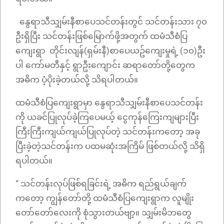
နွေရာသီသျှမ်းနီစာပေသင်တန်းတွင် သင်တန်းသား ၇၀
ဦးရှိပြီး သင်တန်းဖြစ်မြောက်ဖို့အတွက် ထမံသီစံပြ
ကျေးရွာ တိုင်းလျန်(ရှမ်းနီ)စာပေယဥ်ကျေးမှုရဲ့ (၁၀)ဦး
ပါ ကော်မတီနှင့် ရွာဦးကျောင်း ဆရာတော်တို့တွေက
အဓိက ပံ့ပိုးခဲ့တယ်လို့ သိရပါတယ်။
ထမံသီစံပြကျေးရွာမှာ နွေရာသီသျှမ်းနီစာပေသင်တန်း
ကို ယခင်ပြုလုပ်ခဲ့ကြပေမယ့် ငွေကုန်ကြေးကျများပြီး
ကြီးကြီးကျယ်ကျယ်ပြုလုပ်တဲ့ သင်တန်းကတော့ အခု
ပြီးခဲ့တဲ့သင်တန်းက ပထမဆုံးအကြိမ် ဖြစ်တယ်လို့ သိရှိ
ရပါတယ်။
“ သင်တန်းလုပ်ဖြစ်ရခြင်းရဲ့ အဓိက ရည်ရွယ်ချက်
ကတော့ ကျွန်တော်တို့ ထမံသီစံပြကျေးရွာက လူမျိုး
တော်တော်လေးကို စုံသွားတယ်ဗျာ့။ သျှမ်းမိဘတွေ