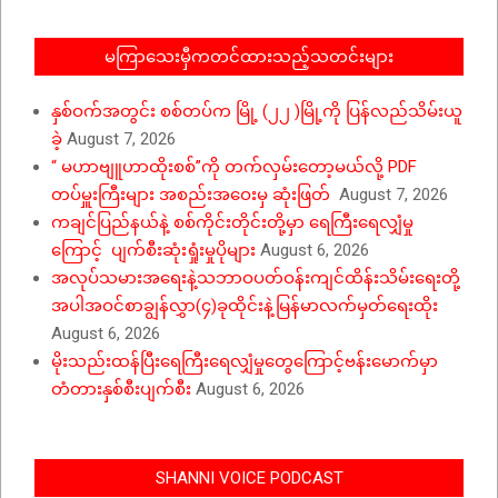
မကြာသေးမှီကတင်ထားသည့်သတင်းများ
နှစ်ဝက်အတွင်း စစ်တပ်က မြို့ (၂၂ )မြို့ကို ပြန်လည်သိမ်းယူ
ခဲ့
August 7, 2026
“ မဟာဗျူဟာထိုးစစ်”ကို တက်လှမ်းတော့မယ်လို့ PDF
တပ်မှူးကြီးများ အစည်းအဝေးမှ ဆုံးဖြတ်
August 7, 2026
ကချင်ပြည်နယ်နဲ့ စစ်ကိုင်းတိုင်းတို့မှာ ရေကြီးရေလျှံမှု
ကြောင့် ပျက်စီးဆုံးရှုံးမှုပိုများ
August 6, 2026
အလုပ်သမားအရေးနဲ့သဘာဝပတ်ဝန်းကျင်ထိန်းသိမ်းရေးတို့
အပါအဝင်စာချွန်လွှာ(၄)ခုထိုင်းနဲ့မြန်မာလက်မှတ်ရေးထိုး
August 6, 2026
မိုးသည်းထန်ပြီးရေကြီးရေလျှံမှုတွေကြောင့်ဗန်းမောက်မှာ
တံတားနှစ်စီးပျက်စီး
August 6, 2026
SHANNI VOICE PODCAST