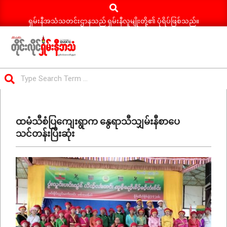
Search
Skip
to
ရှမ်းနီအသံသတင်းဌာနသည် ရှမ်းနီလူမျိုးတို့၏ ပုံရိပ်ဖြစ်သည်။
content
ရှမ်း
Search
နီ
Primary
အသံ
Navigation
သတင်း
ထမံသီစံပြကျေးရွာက နွေရာသီသျှမ်းနီစာပေ
Menu
သင်တန်းပြီးဆုံး