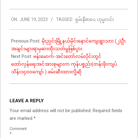
2023-
ON:
JUNE 19, 2023
TAGGED:
ရှမ်းနီစာပေ
,
ဟုမ္မလင်း
06-
19
Previous Post:
မိုးညှင်းမြို့နယ်မိုင်းနောင်ကျေးရွာသား (၂)ဦး
အချင်းများရာမှဓားထိုးသတ်မှုဖြစ်ပွား
Next Post:
ဗန်းမောက်-အင်းတော်လမ်းပိုင်းတွင်
တော်လှန်ရေးအင်အားစုများက ကုန်ပစ္စည်း(တန်းဖိုးကျပ်
သိန်း၁၄၀၀ကျော် ) ဖမ်းဆီးထားလို့ဆို
LEAVE A REPLY
Your email address will not be published.
Required fields
are marked
*
Comment
*