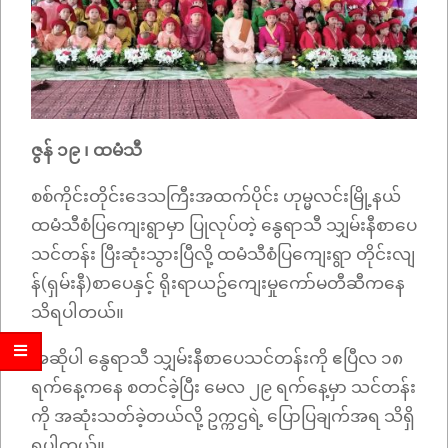
ဇွန် ၁၉ ၊ ထမံသီ
စစ်ကိုင်းတိုင်းဒေသကြီးအထက်ပိုင်း ဟုမ္မလင်းမြို့နယ်
ထမံသီစံပြကျေးရွာမှာ ပြုလုပ်တဲ့ နွေရာသီ သျှမ်းနီစာပေ
သင်တန်း ပြီးဆုံးသွားပြီလို့ ထမံသီစံပြကျေးရွာ တိုင်းလျ
န်(ရှမ်းနီ)စာပေနှင့် ရိုးရာယဥ်ကျေးမှုကော်မတီဆီကနေ
သိရပါတယ်။
အဆိုပါ နွေရာသီ သျှမ်းနီစာပေသင်တန်းကို ဧပြီလ ၁၈
ရက်နေ့ကနေ စတင်ခဲ့ပြီး မေလ ၂၉ ရက်နေ့မှာ သင်တန်း
ကို အဆုံးသတ်ခဲ့တယ်လို့ ဥက္ကဌရဲ့ ပြောပြချက်အရ သိရှိ
ရပါတယ်။