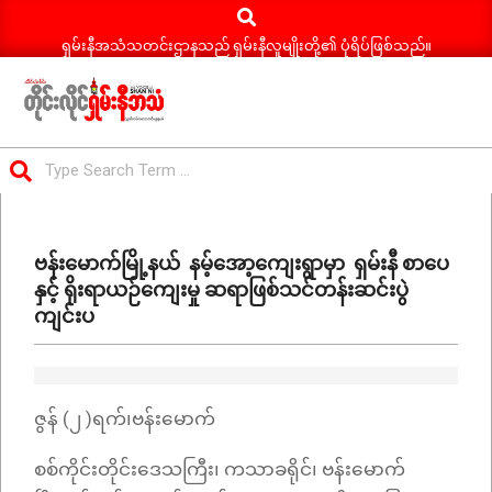
Search
Skip
to
ရှမ်းနီအသံသတင်းဌာနသည် ရှမ်းနီလူမျိုးတို့၏ ပုံရိပ်ဖြစ်သည်။
content
ရှမ်း
Search
နီ
Primary
အသံ
Navigation
သတင်း
ဗန်းမောက်မြို့နယ် နမ့်အော့ကျေးရွာမှာ ရှမ်းနီ စာပေ
Menu
နှင့် ရိုးရာယဉ်ကျေးမှု ဆရာဖြစ်သင်တန်းဆင်းပွဲ
ကျင်းပ
ဇွန် (၂ )ရက်၊ဗန်းမောက်
စစ်ကိုင်းတိုင်းဒေသကြီး၊ ကသာခရိုင်၊ ဗန်းမောက်