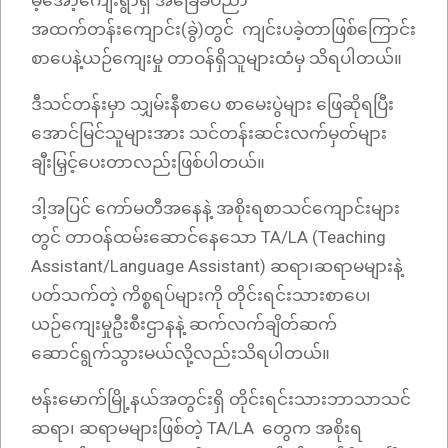
မ့်‌အော့ကျေးရွာရှိ အခြေခံပညာ
အထက်တန်းကျောင်း(ခွဲ)တွင် ကျင်းပခဲ့တာဖြစ်ကြောင်း
စာပေနဲ့ယဉ်ကျေးမှု တာဝန်ရှိသူများထံမှ သိရပါတယ်။
ဒီသင်တန်းမှာ သျှမ်းနီစာပေ စာမေးပွဲများ ဖြေဆိုရပြီး
အောင်မြင်သူများအား သင်တန်းဆင်းလက်မှတ်များ
ချီးမြှင့်ပေးတာလည်းဖြစ်ပါတယ်။
ဒါ့အပြင် ကော်မတီအနေနဲ့ အစိုးရစာသင်ကျောင်းများ
တွင် တာဝန်ထမ်းဆောင်နေသော TA/LA (Teaching
Assistant/Language Assistant) ဆရာ၊ဆရာမများနဲ့
ပတ်သက်တဲ့ ကိစ္စရပ်များကို တိုင်းရင်းသားစာပေ၊
ယဉ်ကျေးမှုဦးစီးဌာနနဲ့ ဆက်လက်ချိတ်ဆက်
ဆောင်ရွက်သွားမယ်လို့လည်းသိရပါတယ်။
ဗန်းမောက်မြို့နယ်အတွင်းရှိ တိုင်းရင်းသားဘာသာသင်
ဆရာ၊ ဆရာမများဖြစ်တဲ့ TA/LA တွေက အစိုးရ