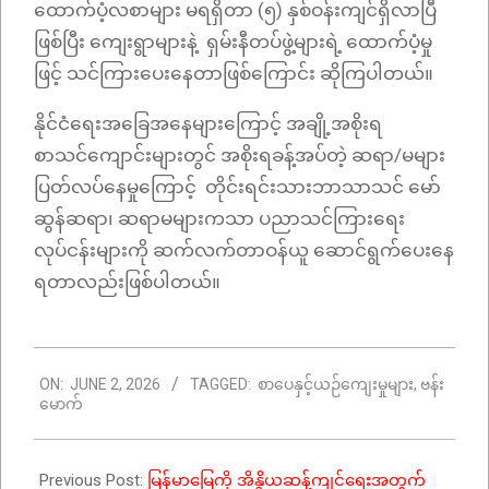
ထောက်ပံ့လစာများ မရရှိတာ (၅) နှစ်ဝန်းကျင်ရှိလာပြီ
ဖြစ်ပြီး ကျေးရွာများနဲ့ ရှမ်းနီတပ်ဖွဲ့များရဲ့ ထောက်ပံ့မှု
ဖြင့် သင်ကြားပေးနေတာဖြစ်ကြောင်း ဆိုကြပါတယ်။
နိုင်ငံရေးအခြေအနေများကြောင့် အချို့အစိုးရ
စာသင်ကျောင်းများတွင် အစိုးရခန့်အပ်တဲ့ ဆရာ/မများ
ပြတ်လပ်နေမှုကြောင့် တိုင်းရင်းသားဘာသာသင် မော်
ဆွန်ဆရာ၊ ဆရာမများကသာ ပညာသင်ကြားရေး
လုပ်ငန်းများကို ဆက်လက်တာဝန်ယူ ဆောင်ရွက်ပေးနေ
ရတာလည်းဖြစ်ပါတယ်။
2026-
ON:
JUNE 2, 2026
TAGGED:
စာပေနှင့်ယဉ်ကျေးမှုများ
,
ဗန်း
06-
မောက်
02
Previous Post:
မြန်မာမြေကို အိန္ဒိယဆန့်ကျင်ရေးအတွက်