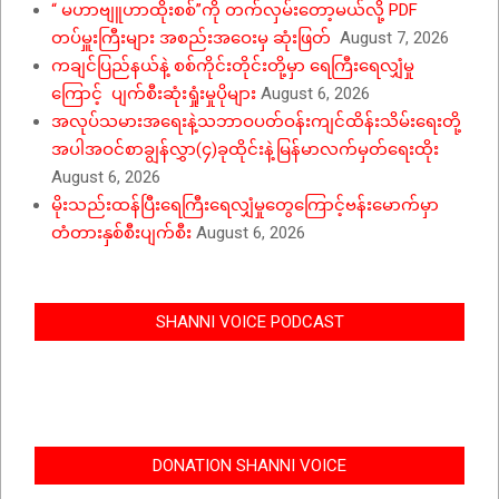
“ မဟာဗျူဟာထိုးစစ်”ကို တက်လှမ်းတော့မယ်လို့ PDF
တပ်မှူးကြီးများ အစည်းအဝေးမှ ဆုံးဖြတ်
August 7, 2026
ကချင်ပြည်နယ်နဲ့ စစ်ကိုင်းတိုင်းတို့မှာ ရေကြီးရေလျှံမှု
ကြောင့် ပျက်စီးဆုံးရှုံးမှုပိုများ
August 6, 2026
အလုပ်သမားအရေးနဲ့သဘာဝပတ်ဝန်းကျင်ထိန်းသိမ်းရေးတို့
အပါအဝင်စာချွန်လွှာ(၄)ခုထိုင်းနဲ့မြန်မာလက်မှတ်ရေးထိုး
August 6, 2026
မိုးသည်းထန်ပြီးရေကြီးရေလျှံမှုတွေကြောင့်ဗန်းမောက်မှာ
တံတားနှစ်စီးပျက်စီး
August 6, 2026
SHANNI VOICE PODCAST
DONATION SHANNI VOICE