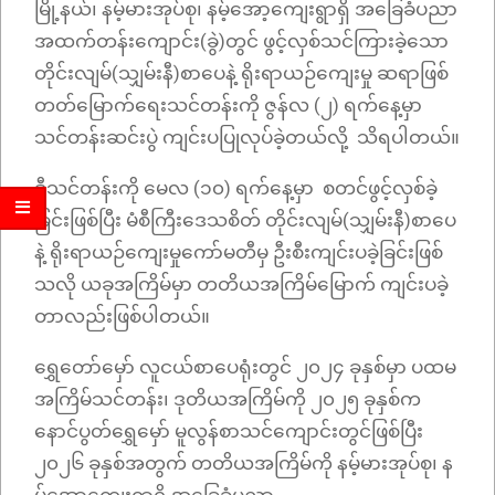
မြို့နယ်၊ နမ့်မားအုပ်စု၊ နမ့်‌အော့ကျေးရွာရှိ အခြေခံပညာ
အထက်တန်းကျောင်း(ခွဲ)တွင် ဖွင့်လှစ်သင်ကြားခဲ့သော
တိုင်းလျမ်(သျှမ်းနီ)စာပေနဲ့ ရိုးရာယဉ်ကျေးမှု ဆရာဖြစ်
တတ်မြောက်ရေးသင်တန်းကို ဇွန်လ (၂) ရက်နေ့မှာ
သင်တန်းဆင်းပွဲ ကျင်းပပြုလုပ်ခဲ့တယ်လို့ သိရပါတယ်။
ဒီသင်တန်းကို မေလ (၁၀) ရက်နေ့မှာ စတင်ဖွင့်လှစ်ခဲ့
ခြင်းဖြစ်ပြီး မံစီကြီးဒေသစိတ် တိုင်းလျမ်(သျှမ်းနီ)စာပေ
နဲ့ ရိုးရာယဉ်ကျေးမှုကော်မတီမှ ဦးစီးကျင်းပခဲ့ခြင်းဖြစ်
သလို ယခုအကြိမ်မှာ တတိယအကြိမ်မြောက် ကျင်းပခဲ့
တာလည်းဖြစ်ပါတယ်။
ရွှေတော်မှော် လူငယ်စာပေရုံးတွင် ၂၀၂၄ ခုနှစ်မှာ ပထမ
အကြိမ်သင်တန်း၊ ဒုတိယအကြိမ်ကို ၂၀၂၅ ခုနှစ်က
နောင်ပွတ်ရွှေမှော် မူလွန်စာသင်ကျောင်းတွင်ဖြစ်ပြီး
၂၀၂၆ ခုနှစ်အတွက် တတိယအကြိမ်ကို နမ့်မားအုပ်စု၊ န