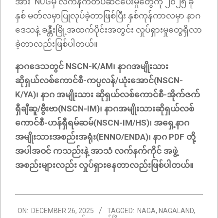
အား NUGမှ လက်နက်တပ်ဆင်ပေးမှုတွေကို ၂၀၂၅ ခု
နှစ် မတ်လမှာပြုလုပ်ခဲ့တာဖြစ်ပြီး နှစ်ကုန်ကာလမှာ နာဂ
ဒေသနဲ့ ခန္တီးမြို့အထက်ပိုင်းအတွင်း လှုပ်ရှားမှုတွေရှိလာ
ခဲ့တာလည်းဖြစ်ပါတယ်။
နာဂဒေသတွင် NSCN-K/AM၊ နာဂအမျိုးသား
ဆိုရှယ်လစ်ကောင်စီ-ကပ္ပလန်/ယုံးအောင်(NSCN-
K/YA)၊ နာဂ အမျိုးသား ဆိုရှယ်လစ်ကောင်စီ-အိုက်ဇက်
ရှီချီဆူ/ဗွီးဗာ(NSCN-IM)၊ နာဂအမျိုးသားဆိုရှယ်လစ်
ကောင်စီ-ဟန်ရှီရမ်ဆမ်(NSCN-IM/HS)၊ အရှေ့နာဂ
အမျိုးသားအစည်းအရုံး(ENNO/ENDA)၊ နာဂ PDF တို့
အပါအဝင် ကသည်းနဲ့ အာသံ လက်နက်ကိုင် အဖွဲ့
အစည်းများလည်း လှုပ်ရှားနေတာလည်းဖြစ်ပါတယ်။
2025-
ON:
DECEMBER 26, 2025
TAGGED:
NAGA
,
NAGALAND
,
12-