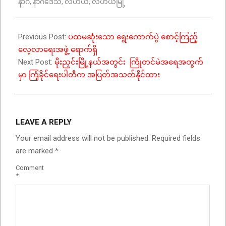
နာဂ
,
နာဂဒေသ
,
လဟယ်
,
လဟယ်မြို့
26
Previous Post:
ပထမဆုံးသော ရွေးကောက်ပွဲ စောင့်ကြည့်
လေ့လာရေးအဖွဲ့ ရောက်ရှိ
Next Post:
မိုးညှင်းမြို့နယ်အတွင်း ကြိုတင်မဲအရေအတွက်
မှာ ကြံ့ခိုင်ရေးပါတီက အပြတ်အသတ်နိုင်ထား
LEAVE A REPLY
Your email address will not be published.
Required fields
are marked
*
Comment
*