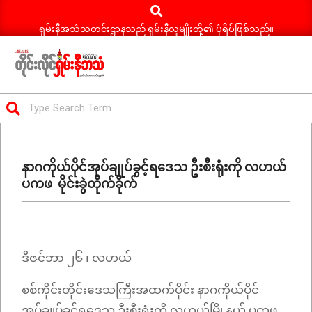
Search
Skip
to
ရှမ်းနီအသံသတင်းဌာနသည် ရှမ်းနီလူမျိုးတို့၏ ပုံရိပ်ဖြစ်သည်။
content
ရှမ်း
Search
နီ
Primary
အသံ
Navigation
သတင်း
နာဂကိုယ်ပိုင်အုပ်ချုပ်ခွင့်ရဒေသ ဦးစီးရုံးကို လဟယ်
Menu
ပကဖ မိုင်းခွဲတိုက်ခိုက်
ဒီဇင်ဘာ ၂၆ ၊ လဟယ်
စစ်ကိုင်းတိုင်းဒေသကြီးအထက်ပိုင်း နာဂကိုယ်ပိုင်
အုပ်ချုပ်ခွင့်ရဒေသ ဦးစီးရုံးကို လဟယ်မြို့နယ် ပကဖ