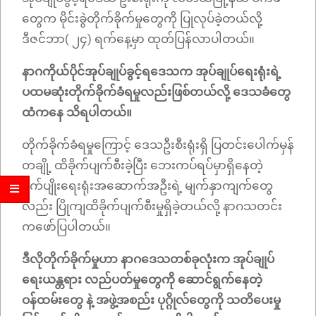
တွေက မိုင်းခွဲတိုက်ခိုက်မှုတွေကို ပြုလုပ်ခဲ့တယ်လို့
ဒီဇင်ဘာ( ၂၄) ရက်နေ့မှာ ထုတ်ပြန်လာပါတယ်။
နာဂကိုယ်ပိုင်အုပ်ချုပ်ခွင့်ရဒေသက အုပ်ချုပ်ရေးရုံးရဲ့
ပထမဆုံးတိုက်ခိုက်ခံရမှုလည်းဖြစ်တယ်လို့ ဒေသခံတွေ
ထံကနေ သိရပါတယ်။
တိုက်ခိုက်ခံရမှုကြောင့် ဒေသဦးစီးရုံးရှိ ပြတင်းပေါက်မှန်
တချို့ ထိခိုက်ပျက်စီးခဲ့ပြီး ဘေးကပ်ရပ်မှာရှိနေတဲ့
စိုက်ပျိုးရေးရုံးအဆောက်အဦးရဲ့ မျက်နှာကျက်တွေ
လည်း ပြိုကျထိခိုက်ပျက်စီးမှုရှိခဲ့တယ်လို့ နာဂသတင်း
ကဖော်ပြပါတယ်။
ဒီလိုတိုက်ခိုက်မှုဟာ နာဂဒေသတစ်ခုလုံးက အုပ်ချုပ်
ရေးယန္တရား လည်ပတ်မှုတွေကို ဆောင်ရွက်နေတဲ့
ဝန်ထမ်းတွေ နဲ့ အဖွဲ့အစည်း ပုဂ္ဂိုလ်တွေကို သတိပေးမှု