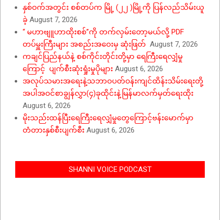
နှစ်ဝက်အတွင်း စစ်တပ်က မြို့ (၂၂ )မြို့ကို ပြန်လည်သိမ်းယူ
ခဲ့
August 7, 2026
“ မဟာဗျူဟာထိုးစစ်”ကို တက်လှမ်းတော့မယ်လို့ PDF
တပ်မှူးကြီးများ အစည်းအဝေးမှ ဆုံးဖြတ်
August 7, 2026
ကချင်ပြည်နယ်နဲ့ စစ်ကိုင်းတိုင်းတို့မှာ ရေကြီးရေလျှံမှု
ကြောင့် ပျက်စီးဆုံးရှုံးမှုပိုများ
August 6, 2026
အလုပ်သမားအရေးနဲ့သဘာဝပတ်ဝန်းကျင်ထိန်းသိမ်းရေးတို့
အပါအဝင်စာချွန်လွှာ(၄)ခုထိုင်းနဲ့မြန်မာလက်မှတ်ရေးထိုး
August 6, 2026
မိုးသည်းထန်ပြီးရေကြီးရေလျှံမှုတွေကြောင့်ဗန်းမောက်မှာ
တံတားနှစ်စီးပျက်စီး
August 6, 2026
SHANNI VOICE PODCAST