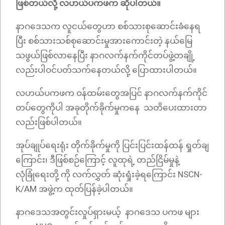
ဖြစ်တယ်လို့ လဟယ်ပကဖက ဆိုပါတယ်။
နာဂဒေသက လူငယ်တွေဟာ စစ်သားစုဆောင်းခံနေရ
ပြီး စစ်သားသစ်စုဆောင်းမှုအားကောင်းတဲ့ နယ်မြေ
သဖွယ်ဖြစ်လာနေပြီး နာဂလက်နက်ကိုင်တပ်ဖွဲ့တချို့
လည်းပါဝင်ပတ်သက်နေတယ်လို့ ပြောထားပါတယ်။
လဟယ်ပကဖက ဝန်ထမ်းတွေအပြင် နာဂလက်နက်ကိုင်
တပ်တွေကိုပါ အခုတိုက်ခိုက်မှုကနေ သတိပေးထားတာ
လည်းဖြစ်ပါတယ်။
အုပ်ချုပ်ရေးရုံး တိုက်ခိုက်မှုကို ပြင်းပြင်းထန်ထန် ရှုတ်ချ
ကြောင်း၊ ဒီဖြစ်စဉ်ကြောင့် လူထုရဲ့ တည်ငြိမ်မှုနဲ့
လုံခြုံရေးတို့ ကို လက်လွှတ် ဆုံးရှုံးခဲ့ရကြောင်း NSCN-
K/AM အဖွဲ့က ထုတ်ပြန်ခဲ့ပါတယ်။
နာဂဒေသအတွင်းလှုပ်ရှားမယ့် နာဂဒေသ ပကဖ များ