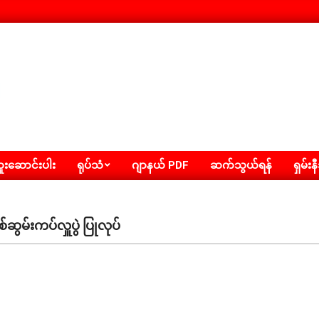
းဆောင်းပါး
ရုပ်သံ
ဂျာနယ် PDF
ဆက်သွယ်ရန်
ရှမ်းန
်ဆွမ်းကပ်လှူပွဲ ပြုလုပ်