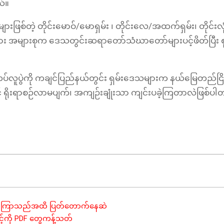
ယ်။
ားဖြစ်တဲ့ တိုင်းမောဝ်/မောရှမ်း ၊ တိုင်းလေ/အထက်ရှမ်း၊ တိုင်းလုံ
ျိုးနွယ်များ အများစုက ဒေသတွင်းဆရာတော်သံဃာတော်များပင့်ဖိတ်ပြီး 
မ်ကပ်လူပွဲကို ကချင်ပြည်နယ်တွင်း ရှမ်းဒေသများက နယ်မြေတည်ငြိ
ြောင့် ရိုးရာစဉ်လာမပျက်၊ အကျဉ်းချုံးသာ ကျင်းပခဲ့ကြတာလဲဖြစ်ပ
းတစ်လကြာသည်အထိ ပြတ်တောက်နေဆဲ
င့်ကို PDF တွေကန့်သတ်