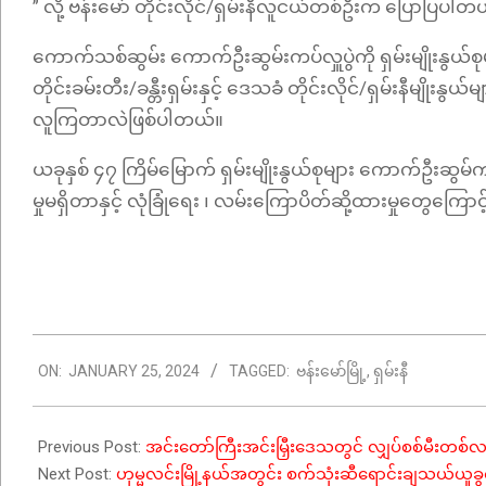
” လို့ ဗန်းမော် တိုင်းလိုင်/ရှမ်းနီလူငယ်တစ်ဦးက ပြောပြပါတ
ကောက်သစ်ဆွမ်း ကောက်ဦးဆွမ်းကပ်လှူပွဲကို ရှမ်းမျိုးနွယ်စုမျ
တိုင်းခမ်းတီး/ခန္တီးရှမ်းနှင့် ဒေသခံ တိုင်းလိုင်/ရှမ်းနီမ
လူကြတာလဲဖြစ်ပါတယ်။
ယခုနှစ် ၄၇ ကြိမ်မြောက် ရှမ်းမျိုးနွယ်စုများ ကောက်ဦးဆွ
မှုမရှိတာနှင့် လုံခြုံရေး ၊ လမ်းကြောပိတ်ဆို့ထားမှုတွေက
2024-
ON:
JANUARY 25, 2024
TAGGED:
ဗန်းမော်မြို့
,
ရှမ်းနီ
01-
25
Previous Post:
အင်းတော်ကြီးအင်းမြှီးဒေသတွင် လျှပ်စစ်မီ
Next Post:
ဟုမ္မလင်းမြို့နယ်အတွင်း စက်သုံးဆီရောင်းချသယ်ယူခွ