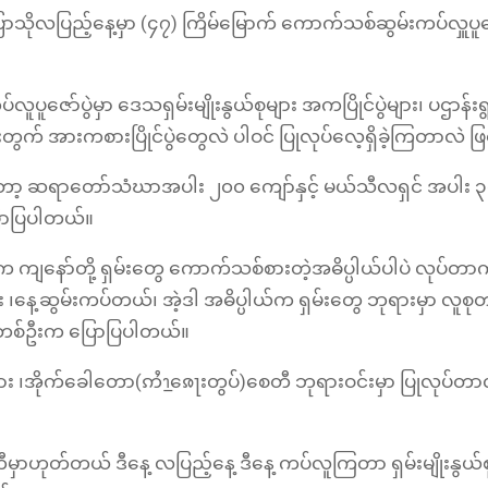
့ ပြာသိုလပြည့်နေ့မှာ (၄၇) ကြိမ်မြောက် ကောက်သစ်ဆွမ်းကပ်လှူပူဇော
ူပူဇော်ပွဲမှာ ဒေသရှမ်းမျိုးနွယ်စုများ အကပြိုင်ပွဲများ၊ ပဌာန်းရွတ
ားတွက် အားကစားပြိုင်ပွဲတွေလဲ ပါဝင် ပြုလုပ်လေ့ရှိခဲ့ကြတာလဲ 
မှာတော့ ဆရာတော်သံဃာအပါး ၂၀၀ ကျော်နှင့် မယ်သီလရှင် အပါး ၃
ြောပြပါတယ်။
ါက ကျနော်တို့ ရှမ်းတွေ ကောက်သစ်စားတဲ့အဓိပ္ပါယ်ပါပဲ လုပ်တာ
နေ့ဆွမ်းကပ်တယ်၊ အဲ့ဒါ အဓိပ္ပါယ်က ရှမ်းတွေ ဘုရားမှာ လူစု
်ဖ တစ်ဦးက ပြောပြပါတယ်။
းနား ၊အိုက်ခေါတော(ဢႆၫႍၷေႃးတွပ်)စေတီ ဘုရားဝင်းမှာ ပြုလုပ်တာလ
ှာဟုတ်တယ် ဒီနေ့ လပြည့်နေ့ ဒီနေ့ ကပ်လူကြတာ ရှမ်းမျိုးနွယ်စ