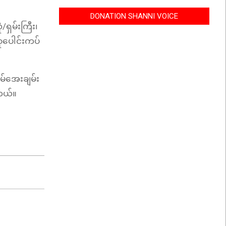
DONATION SHANNI VOICE
/ရှမ်းကြီး၊
စုပေါင်းကပ်
မ်အေးချမ်း
ါတယ်။