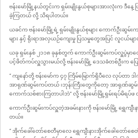
ဗန်းမော်မြို့နယ်တွင်းက ရှမ်းမျိုးနွယ်စုများအားလုံးက ဒီနေ
ခဲ့ကြတယ် လို့ သိရပါတယ်။
ယခင်က ဗန်းမော်မြို့ရဲ့ ရှမ်းမျိုးနွယ်စုများ ကောက်ဦးဆွမ်းကပ်လ
များ နှင့် ရိုးရာအလှယဉ်ကျေးမှု ပြသမှုတွေအပြင် လူငယ်မျ
ယခု ရှမ်းနှစ် ၂၁၁၈ ခုနှစ်တွက် ကောက်ဦးဆွမ်းကပ်လှူပွဲ
ပင့်ဖိတ်ကပ်လှူသွားမယ်လို့ ဗန်းမော်မြို့ ဒေသခံတစ်ဦးက ပ
“ ကျနော်တို့ ဗန်းမော်က ၄၇ ကြိမ်မြောက်ရှိပီလေ လုပ်တာ ဒ
အာရုဏ်ဆွမ်းကပ်တယ် ၊ဘုန်းကြီးတွေကိုတော့ အာရုဏ်ဆွမ်း ၊
ကောက်သစ်စားကြတာပါဘဲ” လို့ ဗန်းမော်မြို့ရှမ်းရပ်မိရပ
ကောက်ဦးဆွမ်းကပ်လှူတဲ့အခမ်းနားကို ဗန်းမော်မြို့ ရွှေကျီ
တယ်။
“ အိုက်ခေါ်တော်စေတီမှာလေ ရွှေကျီးနားအိုက်ခေါတော်စေတီမ