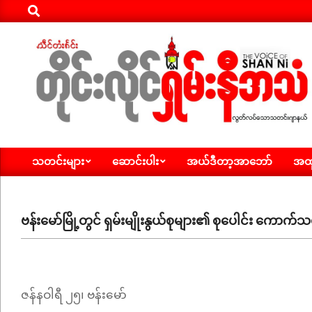
Search
Skip
to
content
ရှမ်း
သတင်းများ
ဆောင်းပါး
အယ်ဒီတာ့အာဘော်
အထူ
နီ
Primary
Navigation
အသံ
Menu
သတင်း
ဗန်းမော်မြို့တွင် ရှမ်းမျိုးနွယ်စုများ၏ စုပေါင်း ကောက်သစ
ဇန်နဝါရီ ၂၅၊ ဗန်းမော်