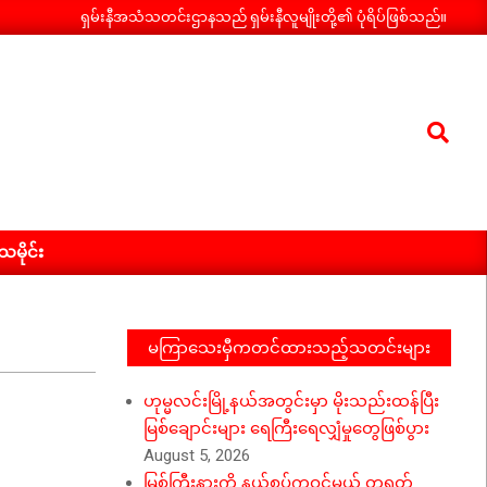
ရှမ်းနီအသံသတင်းဌာနသည် ရှမ်းနီလူမျိုးတို့၏ ပုံရိပ်ဖြစ်သည်။
Search
ီသမိုင်း
မကြာသေးမှီကတင်ထားသည့်သတင်းများ
ဟုမ္မလင်းမြို့နယ်အတွင်းမှာ မိုးသည်းထန်ပြီး
မြစ်ချောင်းများ ရေကြီးရေလျှံမှုတွေဖြစ်ပွား
August 5, 2026
မြစ်ကြီးနားကို နယ်စပ်ကဝင်မယ့် တရုတ်