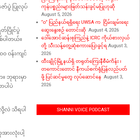
်ပွဲ ပြုလုပ်
ကုန်ပစ္စည်းများဖြတ်သန်းခွင့်မပြုဟုဆို
August 5, 2026
“ဝ” ပြည်နယ်ရရှိရေး UWSA က ငြိမ်းချမ်းရေး
်ပြိုင်ပွဲ
ဆွေးနွေးစဉ် တောင်းဆို
August 4, 2026
ဒေါ်အောင်ဆန်းစုကြည်နဲ့ ICRC ကိုယ်စားလှယ်
ဖြစ်ပါတယ်။
တို့ သီးသန့်တွေ့ဆုံစကားပြောခွင့်ရ
August 3,
၀၀ ဝန်းကျင်
2026
ထီးချိုင့်မြို့နယ်ရှိ တရုတ်ကြေးနီစီမံကိန်း ၊
တကောင်းတောင် နီကယ်စက်ရုံပြန်လည်ပတ်
က။ ဘုရားမှာ
ဖို့ ပြင်ဆင်မှုတွေ လုပ်ဆောင်နေ
August 3,
2026
တာပါပဲ
ို့လဲ သိရပါ
SHANNI VOICE PODCAST
ုအားလုံးပါ့