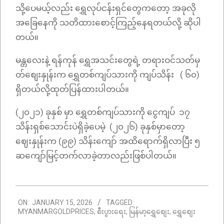
သို့ပေမယ့်လည်း ရွှေလုပ်ငန်းရှင်တွေကတော့ အခုလို
အခြေနေကို သတိထားစောင့်ကြည့်နေရတယ်လို့ ဆိုပါ
တယ်။
မန္တလေးနဲ့ ရန်ကုန် ရွှေအသင်းတွေရဲ့ တရားဝင်သတ်မှ
တ်စျေးနှုန်းက ရွှေတစ်ကျပ်သားကို ကျပ်သိန်း ( ၆၀)
ရှိတယ်လို့ထုတ်ပြန်ထားပါတယ်။
(၂၀၂၁) ခုနှစ် မှာ ရွှေတစ်ကျပ်သားကို ငွေကျပ် ၁၇
သိန်းရှစ်သောင်းပဲရှိခဲ့ပေမဲ့ (၂၀၂၆) ခုနှစ်မှာတော့
ဈေးနှုန်းက (၉၉) သိန်းကျော် အထိရောက်ရှိလာပြီး ၅
ဆကျော်မြင့်တက်လာခဲ့တာလည်းဖြစ်ပါတယ်။
2026-
ON:
JANUARY 15, 2026
TAGGED:
01-
MYANMARGOLDPRICES
,
စီးပွားရေး
,
မြန်မာ့ရွှေစျေး
,
ရွှေစျေး
15