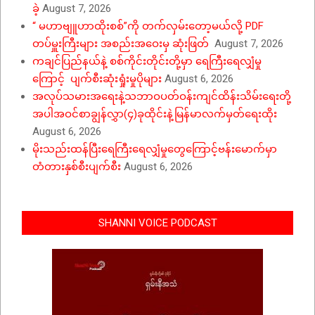
ခဲ့
August 7, 2026
“ မဟာဗျူဟာထိုးစစ်”ကို တက်လှမ်းတော့မယ်လို့ PDF
တပ်မှူးကြီးများ အစည်းအဝေးမှ ဆုံးဖြတ်
August 7, 2026
ကချင်ပြည်နယ်နဲ့ စစ်ကိုင်းတိုင်းတို့မှာ ရေကြီးရေလျှံမှု
ကြောင့် ပျက်စီးဆုံးရှုံးမှုပိုများ
August 6, 2026
အလုပ်သမားအရေးနဲ့သဘာဝပတ်ဝန်းကျင်ထိန်းသိမ်းရေးတို့
အပါအဝင်စာချွန်လွှာ(၄)ခုထိုင်းနဲ့မြန်မာလက်မှတ်ရေးထိုး
August 6, 2026
မိုးသည်းထန်ပြီးရေကြီးရေလျှံမှုတွေကြောင့်ဗန်းမောက်မှာ
တံတားနှစ်စီးပျက်စီး
August 6, 2026
SHANNI VOICE PODCAST