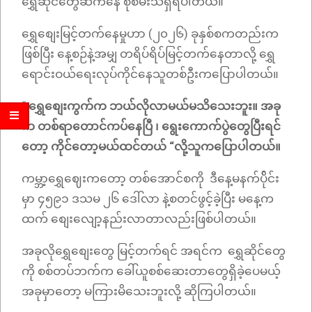
ရွှေဆိုင်တွေဆီကနေ စုံစမ်းသိရှိရပါတယ်။
ရွှေစျေးမြင့်တက်နေမှုဟာ (၂၀၂၆) ခုနှစ်စကတည်းက
ဖြစ်ပြီး နေ့စဉ်နဲ့အမျှ တရိပ်ရိပ်မြင့်တက်နေတာလို့ ရွှေ
ရောင်းဝယ်ရေးလုပ်ကိုင်နေသူတစ်ဦးကပြောပါတယ်။
“
ရွှေစျေးကွက်က ဘယ်လိုလာမယ်မသိသေးဘူး။ အခု
က တစ်ရာတောင်ကပ်နေပြီ ၊ ရွေးကောက်ပွဲတွေပြီးရင်
တော့ ကိုင်တော့မယ်ထင်တယ် “​လို့သူကပြောပါတယ်။
ကမ္ဘာ့ရွှေဈေးကတော့ တစ်အောင်စကို ဒီနေ့မနက်ပ်ိုင်း
မှာ ၄၅၉၁ ဒသမ ၂၆ ဒေါ်လာ နဲ့စတင်ဖွင့်ခဲ့ပြီး မနေ့က
ထက် စျေးလျော့နည်းလာတာလည်းဖြစ်ပါတယ်။
အခုလိုရွှေစျေးတွေ မြင့်တက်ရင် အရင်က ရွှေဆိုင်တွေ
ကို စစ်တပ်ဘက်က ခေါ်ယူစစ်ဆေးတာတွေရှိခဲ့ပေမယ့်
အခုမှာတော့ မကြားမိသေးဘူးလို့ ဆိုကြပါတယ်။