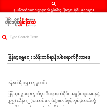
Search
Skip
to
ရှမ်းနီအသံသတင်းဌာနသည် ရှမ်းနီလူမျိုးတို့၏ ပုံရိပ်ဖြစ်သည်။
content
ရှမ်း
Search
နီ
Primary
အသံ
Navigation
သတင်း
မြန်မာ့ရွှေစျေး သိန်းတစ်ရာနီးပါးရောက်ရှိလာနေ
Menu
ဇန်နဝါရီ ၁၅ ၊ ဟုမ္မလင်း
မြန်မာ့ရွှေစျေးကွက်မှာ ဒီနေ့မနက်ပိုင်း အဖွင့်စျေးအနေနဲ့
(၉၉) သိန်း (၂ )သောင်းကျပ်နဲ့ စတင်ဖွင့်လှစ်ခဲ့တယ်လို့