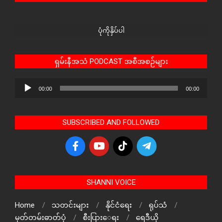
ပုံကိုနှိပ်ပါ
ရှမ်းနီအသံ PODCAST အစီအစဉ်များ
Audio
00:00
00:00
Player
SUBSCRIBED AND FOLLOWED
SHANNI VOICE
Home
သတင်းများ
နိုင်ငံရေး
ရုပ်သံ
မှတ်တမ်းဓာတ်ပုံ
စီးပြားေရး
ရေဒီယို