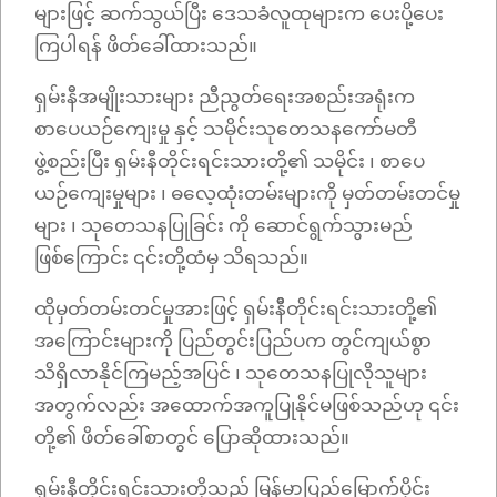
များဖြင့် ဆက်သွယ်ပြီး ဒေသခံလူထုများက ပေးပို့ပေး
ကြပါရန် ဖိတ်ခေါ်ထားသည်။
ရှမ်းနီအမျိုးသားများ ညီညွတ်ရေးအစည်းအရုံးက
စာပေယဉ်ကျေးမှု နှင့် သမိုင်းသုတေသနကော်မတီ
ဖွဲ့စည်းပြီး ရှမ်းနီတိုင်းရင်းသားတို့၏ သမိုင်း ၊ စာပေ
ယဉ်ကျေးမှုများ ၊ ဓလေ့ထုံးတမ်းများကို မှတ်တမ်းတင်မှု
များ ၊ သုတေသနပြုခြင်း ကို ဆောင်ရွက်သွားမည်
ဖြစ်ကြောင်း ၎င်းတို့ထံမှ သိရသည်။
ထိုမှတ်တမ်းတင်မှုအားဖြင့် ရှမ်းနီိတိုင်းရင်းသားတို့၏
အကြောင်းများကို ပြည်တွင်းပြည်ပက တွင်ကျယ်စွာ
သိရှိလာနိုင်ကြမည့်အပြင် ၊ သုတေသနပြုလိုသူများ
အတွက်လည်း အထောက်အကူပြုနိုင်မဖြစ်သည်ဟု ၎င်း
တို့၏ ဖိတ်ခေါ်စာတွင် ပြောဆိုထားသည်။
ရှမ်းနီတိုင်းရင်းသားတို့သည် မြန်မာပြည်မြောက်ပိုင်း