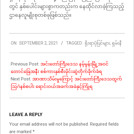
တွင် နှစ်ပေါင်းများစွာကတည်းက နေထိုင်လာခဲ့ကြသည့်
ဌာနေလူမျိုးစုတစ်ခုဖြစ်သည်။​
2021-
ON:
SEPTEMBER 2, 2021
TAGGED:
ရိုးရာပုံပြင်များ
,
ရှမ်းနီ
09-
02
Previous Post:
အင်းတော်ကြီးဒေသ နမ့်မွန်းမြို့အဝင်
တောင်ခြေအနီး စစ်ကားနှစ်စီးမိုင်းဆွဲတိုက်ခိုက်ခံရ
Next Post:
အာဏာသိမ်းမှုကြောင့် အင်းတော်ကြီးဒေသထွက်
ဩဂဲနစ်စပါး ရောင်းဝယ်အခက်အခဲနှင့်ကြုံရ
LEAVE A REPLY
Your email address will not be published.
Required fields
are marked
*