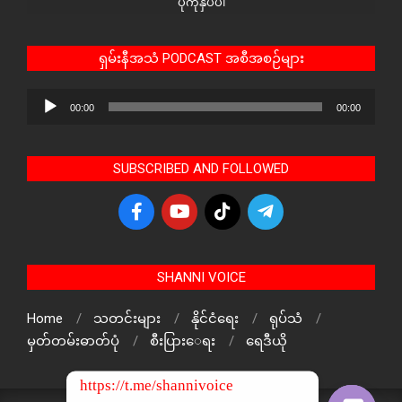
ပုံကိုနှိပ်ပါ
ရှမ်းနီအသံ PODCAST အစီအစဉ်များ
Audio
00:00
00:00
Player
SUBSCRIBED AND FOLLOWED
SHANNI VOICE
Home
သတင်းများ
နိုင်ငံရေး
ရုပ်သံ
မှတ်တမ်းဓာတ်ပုံ
စီးပြားေရး
ရေဒီယို
https://t.me/shannivoice