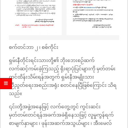
စက်တင်ဘာ ၂ ၊ စစ်ကိုင်း
ရှမ်းနီတိုင်းရင်းသားတို့၏ ဘိုးဘေးစဉ်ဆက်
လက်ဆင့်ကမ်းခဲ့ကြသည့် ရိုးရာပုံပြင်များကို မှတ်တမ်း
တင်ထိန်းသိမ်းရန်အတွက် ရှမ်းနီအမျိုးသား
ညီညွတ်ရေးအစည်းအရုံး စတင်နေပြီဖြစ်ကြောင်း သိရ
သည်။
၎င်းတို့အဖွဲ့အနေဖြင့် လက်တွေ့တွင် ကွင်းဆင်း
မှတ်တမ်းတင်ရန်အခက်အခဲရှိနေသဖြင့် လူမှုကွန်ရက်
စာမျက်နှာများ ၊ ဖုန်းအဆက်အသွယ််များ ၊ အီးမေလ်