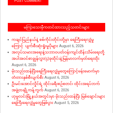
မကြာသေးမှီကတင်ထားသည့်သတင်းများ
ကချင်ပြည်နယ်နဲ့ စစ်ကိုင်းတိုင်းတို့မှာ ရေကြီးရေလျှံမှု
ကြောင့် ပျက်စီးဆုံးရှုံးမှုပိုများ
August 6, 2026
အလုပ်သမားအရေးနဲ့သဘာဝပတ်ဝန်းကျင်ထိန်းသိမ်းရေးတို့
အပါအဝင်စာချွန်လွှာ(၄)ခုထိုင်းနဲ့မြန်မာလက်မှတ်ရေးထိုး
August 6, 2026
မိုးသည်းထန်ပြီးရေကြီးရေလျှံမှုတွေကြောင့်ဗန်းမောက်မှာ
တံတားနှစ်စီးပျက်စီး
August 6, 2026
ဦးမင်းအောင်လှိုင်ရဲ့ ထိုင်းခရီးစဉ်စတင်၊ ထိုင်းအရပ်ဘက်
အဖွဲ့တချို့ကန့်ကွက်
August 6, 2026
ဟုမ္မလင်းမြို့နယ်အတွင်းမှာ မိုးသည်းထန်ပြီး မြစ်ချောင်းများ
ရေကြီးရေလျှံမှုတွေဖြစ်ပွား
August 5, 2026