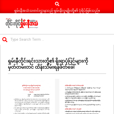
Search
Skip
to
ရှမ်းနီအသံသတင်းဌာနသည် ရှမ်းနီလူမျိုးတို့၏ ပုံရိပ်ဖြစ်သည်။
content
ရှမ်း
Search
နီ
Primary
အသံ
Navigation
သတင်း
ရှမ်းနီတိုင်းရင်းသားတို့၏ ရိုးရာပုံပြင်များကို
Menu
မှတ်တမ်းတင် ထိန်းသိမ်းရန်ဖိတ်ခေါ်