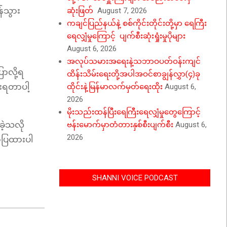
်သွား
ဆုံးဖြတ်
August 7, 2026
ကချင်ပြည်နယ်နဲ့ စစ်ကိုင်းတိုင်းတို့မှာ ရေကြီး
ရေလျှံမှုကြောင့် ပျက်စီးဆုံးရှုံးမှုပိုများ
August 6, 2026
အလုပ်သမားအရေးနဲ့သဘာဝပတ်ဝန်းကျင်
ာလို့ရ
ထိန်းသိမ်းရေးတို့အပါအဝင်စာချွန်လွှာ(၄)ခု
းရတာပါ့
ထိုင်းနဲ့မြန်မာလက်မှတ်ရေးထိုး
August 6,
2026
မိုးသည်းထန်ပြီးရေကြီးရေလျှံမှုတွေကြောင့်
ခဲ့သလို
ဗန်းမောက်မှာတံတားနှစ်စီးပျက်စီး
August 6,
2026
ာ်ပြထားပါ
SHANNI VOICE PODCAST