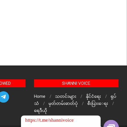
LOWED
SHANNI VOICE
Home
သတင်းများ
နိုင်ငံရေး
ရုပ်
သံ
မှတ်တမ်းဓာတ်ပုံ
စီးပြားေရး
ရေဒီယို
https://t.me/shannivoice