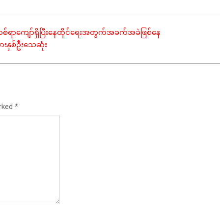
သူတစ်ရာကျော်ရှိပြီးနေထိုင်ရေးအတွက်အခက်အခဲဖြစ်နေ
သားနှစ်ဦးသေဆုံး
arked
*