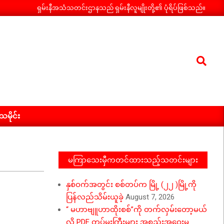
ရှမ်းနီအသံသတင်းဌာနသည် ရှမ်းနီလူမျိုးတို့၏ ပုံရိပ်ဖြစ်သည်။
Search
ီသမိုင်း
မကြာသေးမှီကတင်ထားသည့်သတင်းများ
နှစ်ဝက်အတွင်း စစ်တပ်က မြို့ (၂၂ )မြို့ကို
ပြန်လည်သိမ်းယူခဲ့
August 7, 2026
“ မဟာဗျူဟာထိုးစစ်”ကို တက်လှမ်းတော့မယ်
လို့ PDF တပ်မှူးကြီးများ အစည်းအဝေးမှ