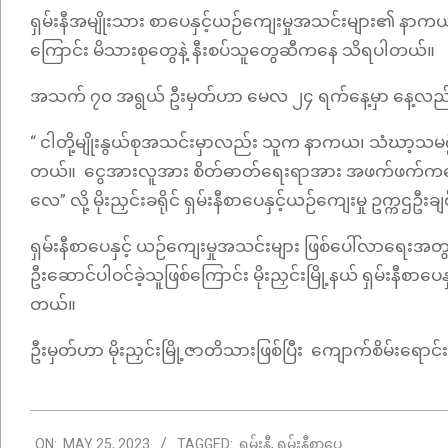
ရှမ်းနီအမျိုးသား စာပေနှင့်ယဉ်ကျေးမှုအသင်းများ၏ နာကယဖ
ကြောင်း မိသားစုတွေနဲ့ နီးစပ်သူတွေဆီကနေ သိရပါတယ်။
အသက် ၇၀ အရွယ် ဦးမှတ်ဟာ မေလ ၂၄ ရက်နေ့မှာ နေ့လည်ပိ
“ ငါတို့မျိုးနွယ်စုအသင်းမှာလည်း သူက နာကယ၊ သံဃာ့သမ
တယ်။ ငွေအားလူအား စိတ်ဓာတ်ရေးရာအား အဖက်ဖက်ကနေ ကူ
လေ” လို့ မိုးညှင်းခရိုင် ရှမ်းနီစာပေနှင့်ယဉ်ကျေးမှု ဥက္ကဌ
ရှမ်းနီစာပေနှင့် ယဉ်ကျေးမှုအသင်းများ ဖြစ်ပေါ်လာရေးအတွ
ဦးဆောင်ပါဝင်ခဲ့သူဖြစ်ကြောင်း မိုးညှင်းမြို့နယ် ရှမ်းနီစ
တယ်။
ဦးမှတ်ဟာ မိုးညှင်းမြို့ဇာတိသားဖြစ်ပြီး ကျောက်စိမ်းရေ
2023-
ON:
MAY 25, 2023
TAGGED:
ရှမ်းနီ
,
ရှမ်းနီစာပေ
05-