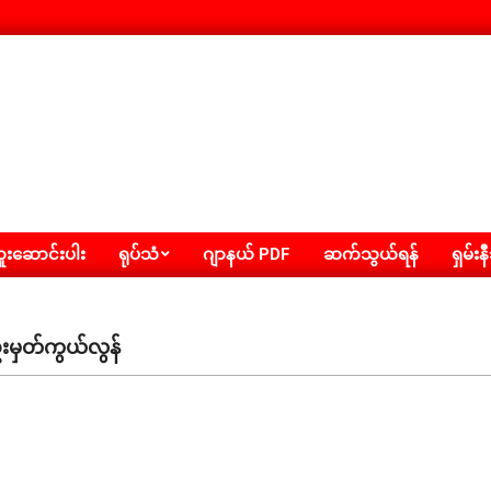
းဆောင်းပါး
ရုပ်သံ
ဂျာနယ် PDF
ဆက်သွယ်ရန်
ရှမ်းန
းမှတ်ကွယ်လွန်