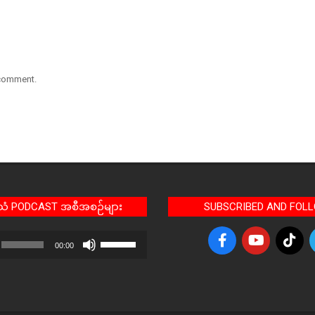
 comment.
အသံ PODCAST အစီအစဉ်များ
SUBSCRIBED AND FOL
Use
00:00
Up/Down
Arrow
keys
to