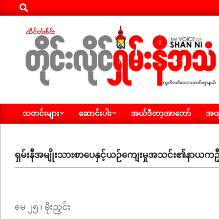
Search
Skip
to
content
ရှမ်း
သတင်းများ
ဆောင်းပါး
အယ်ဒီတာ့အာဘော်
အထူ
နီ
Primary
Navigation
အသံ
Menu
သတင်း
ရှမ်းနီအမျိုးသားစာပေနှင့်ယဉ်ကျေးမှုအသင်း၏နာယကဦ
မေ ၂၅ ၊ မိုးညှင်း