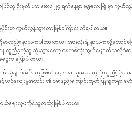
ြစ်သူ ဦးမှတ် ဟာ မေလ ၂၄ ရက်နေ့မှာ မန္တလေးမြို့မှာ ကွယ်လွန
ုင်းမှာ ကွယ်လွန်သွားတာဖြစ်ကြောင်း သိရပါတယ်။
ဂ္ဂီမှာလည်း နာယကပါထားတယ်။ အားလုံးရဲ့ နာယကလို့တောင်ပြေ
ညီခဲ့တဲ့သူ ဆုံးသွားတော့ နေတစ်လုံးကွယ်ပျောက်သလိုခံစာ
ဦးချစ်ငွေက ပြောပါတယ်။
က် လိုချက်အပ်တွေဖြစ်တဲ့ ငွေအား၊ လူအားတွေကို ကူညီပံ့ပိုးပေး
ာပေနှင့်ယဉ်ကျေးမှုအသင်း ၏ ဝမ်းနည်းကြောင်းထုတ်ပြန်ချက်မှာ ဖေ
ာင်းဝယ်ရေးလုပ်ကိုင်သူလည်းဖြစ်ပါတယ်။