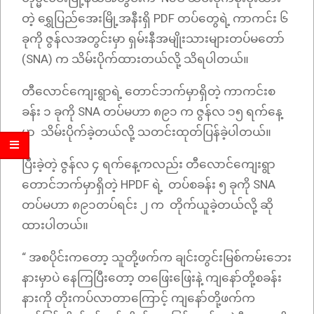
တဲ့ ရွှေပြည်အေးမြို့အနီးရှိ PDF တပ်တွေရဲ့ ကာကင်း ၆
ခုကို ဇွန်လအတွင်းမှာ ရှမ်းနီအမျိုးသားများတပ်မတော်
(SNA) က သိမ်းပိုက်ထားတယ်လို့ သိရပါတယ်။
တီလောင်ကျေးရွာရဲ့ တောင်ဘက်မှာရှိတဲ့ ကာကင်းစ
ခန်း ၁ ခုကို SNA တပ်မဟာ ၈၉၁ က ဇွန်လ ၁၅ ရက်နေ့
မှာ သိမ်းပိုက်ခဲ့တယ်လို့ သတင်းထုတ်ပြန်ခဲ့ပါတယ်။
ပြီးခဲ့တဲ့ ဇွန်လ ၄ ရက်နေ့ကလည်း တီလောင်ကျေးရွာ
တောင်ဘက်မှာရှိတဲ့ HPDF ရဲ့ တပ်စခန်း ၅ ခုကို SNA
တပ်မဟာ ၈၉၁တပ်ရင်း ၂ က တိုက်ယူခဲ့တယ်လို့ ဆို
ထားပါတယ်။
“ အစပိုင်းကတော့ သူတို့ဖက်က ချင်းတွင်းမြစ်ကမ်းဘေး
နားမှာပဲ နေကြပြီးတော့ တဖြေးဖြေးနဲ့ ကျနော်တို့စခန်း
နားကို တိုးကပ်လာတာကြောင့် ကျနော်တို့ဖက်က