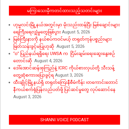
မကြာသေးမှီကတင်ထားသည့်သတင်းများ
ဟုမ္မလင်းမြို့နယ်အတွင်းမှာ မိုးသည်းထန်ပြီး မြစ်ချောင်းများ
ရေကြီးရေလျှံမှုတွေဖြစ်ပွား
August 5, 2026
မြစ်ကြီးနားကို နယ်စပ်ကဝင်မယ့် တရုတ်ကုန်ပစ္စည်းများ
ဖြတ်သန်းခွင့်မပြုဟုဆို
August 5, 2026
“ဝ” ပြည်နယ်ရရှိရေး UWSA က ငြိမ်းချမ်းရေးဆွေးနွေးစဉ်
တောင်းဆို
August 4, 2026
ဒေါ်အောင်ဆန်းစုကြည်နဲ့ ICRC ကိုယ်စားလှယ်တို့ သီးသန့်
တွေ့ဆုံစကားပြောခွင့်ရ
August 3, 2026
ထီးချိုင့်မြို့နယ်ရှိ တရုတ်ကြေးနီစီမံကိန်း ၊တကောင်းတောင်
နီကယ်စက်ရုံပြန်လည်ပတ်ဖို့ ပြင်ဆင်မှုတွေ လုပ်ဆောင်နေ
August 3, 2026
SHANNI VOICE PODCAST