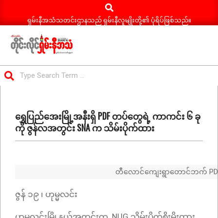
Search
Skip
to
ရှမ်းနီအသံသတင်းဌာနသည် ရှမ်းနီလူမျိုးတို့၏ ပုံရိပ်ဖြစ်သည်။
content
ရှမ်း
Search
နီ
Primary
အသံ
Navigation
သတင်း
ရွှေပြည်အေးမြို့အနီးရှိ PDF တပ်တွေရဲ့ ကာကင်း ၆ ခု
Menu
ကို ဇွန်လအတွင်း SNA က သိမ်းပိုက်ထား
တီလောင်ကျေးရွာတောင်ဘက် PDF တ
ဇွန် ၁၉ ၊ ဟုမ္မလင်း
ဟုမ္မလင်းမြို့နယ်အတွင်းက NUG သိမ်းပိုက်စိုးမိုးထား