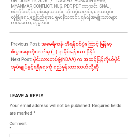
ON:
JUNE 19, 2026
TAGGED:
HOMALIN NEWS
,
06-
MYANMAR CONFLICT
,
NUG
,
PDF
,
PDF ကာကင်း
,
SNA
,
19
စစ်ကိုင်းတိုင်း
,
စစ်ရေးသတင်း
,
တိုက်ပွဲသတင်း
,
ဒေသတွင်း
လုံခြုံရေး
,
ရွှေပြည်အေး
,
ရှမ်းနီသတင်း
,
ရှမ်းနီအမျိုးသားများ
တပ်မတော်
,
ဟုမ္မလင်း
Previous Post:
အမေရိကန်-အီရန်စစ်ပွဲကြောင့် မြန်မာ့
စီးပွားရေးတိုးတက်မှု (၂) ရာခိုင်နှုန်းသာ ရှိနိုင်
Next Post:
မိုင်းလားတပ်ဖွဲ့(NDAA) က အဆင့်မြင့်ကိုယ်ပိုင်
အုပ်ချုပ်ခွင့်ရရှိရေးကို ရည်မှန်းထားတယ်လို့ဆို
LEAVE A REPLY
Your email address will not be published.
Required fields
are marked
*
Comment
*