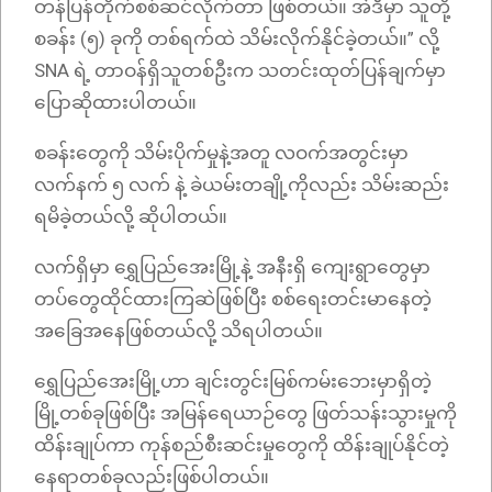
တန်ပြန်တိုက်စစ်ဆင်လိုက်တာ ဖြစ်တယ်။ အဲဒီမှာ သူတို့
စခန်း (၅) ခုကို တစ်ရက်ထဲ သိမ်းလိုက်နိုင်ခဲ့တယ်။” လို့
SNA ရဲ့ တာဝန်ရှိသူတစ်ဦးက သတင်းထုတ်ပြန်ချက်မှာ
ပြောဆိုထားပါတယ်။
စခန်းတွေကို သိမ်းပိုက်မှုနဲ့အတူ လဝက်အတွင်းမှာ
လက်နက် ၅ လက် နဲ့ ခဲယမ်းတချို့ကိုလည်း သိမ်းဆည်း
ရမိခဲ့တယ်လို့ ဆိုပါတယ်။
လက်ရှိမှာ ရွှေပြည်အေးမြို့နဲ့ အနီးရှိ ကျေးရွာတွေမှာ
တပ်တွေထိုင်ထားကြဆဲဖြစ်ပြီး စစ်ရေးတင်းမာနေတဲ့
အခြေအနေဖြစ်တယ်လို့ သိရပါတယ်။
ရွှေပြည်အေးမြို့ဟာ ချင်းတွင်းမြစ်ကမ်းဘေးမှာရှိတဲ့
မြို့တစ်ခုဖြစ်ပြီး အမြန်ရေယာဉ်တွေ ဖြတ်သန်းသွားမှုကို
ထိန်းချုပ်ကာ ကုန်စည်စီးဆင်းမှုတွေကို ထိန်းချုပ်နိုင်တဲ့
နေရာတစ်ခုလည်းဖြစ်ပါတယ်။