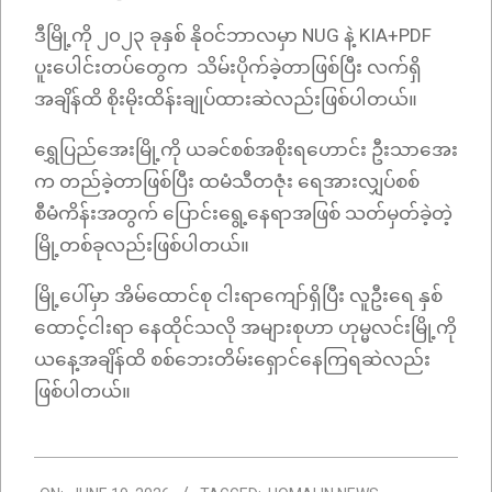
ဒီမြို့ကို ၂၀၂၃ ခုနှစ် နိုဝင်ဘာလမှာ NUG နဲ့ KIA+PDF
ပူးပေါင်းတပ်တွေက သိမ်းပိုက်ခဲ့တာဖြစ်ပြီး လက်ရှိ
အချိန်ထိ စိုးမိုးထိန်းချုပ်ထားဆဲလည်းဖြစ်ပါတယ်။
ရွှေပြည်အေးမြို့ကို ယခင်စစ်အစိုးရဟောင်း ဦးသာအေး
က တည်ခဲ့တာဖြစ်ပြီး ထမံသီတဇုံး ရေအားလျှပ်စစ်
စီမံကိန်းအတွက် ပြောင်းရွေ့နေရာအဖြစ် သတ်မှတ်ခဲ့တဲ့
မြို့တစ်ခုလည်းဖြစ်ပါတယ်။
မြို့ပေါ်မှာ အိမ်ထောင်စု ငါးရာကျော်ရှိပြီး လူဦးရေ နှစ်
ထောင့်ငါးရာ နေထိုင်သလို အများစုဟာ ဟုမ္မလင်းမြို့ကို
ယနေ့အချိန်ထိ စစ်ဘေးတိမ်းရှောင်နေကြရဆဲလည်း
ဖြစ်ပါတယ်။
2026-