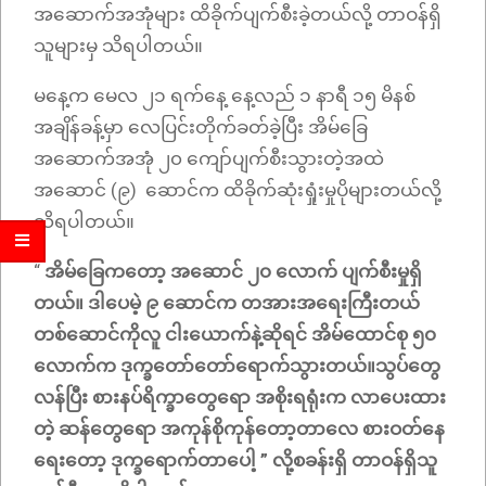
အဆောက်အအုံများ ထိခိုက်ပျက်စီးခဲ့တယ်လို့ တာဝန်ရှိ
သူများမှ သိရပါတယ်။
မနေ့က မေလ ၂၁ ရက်နေ့ နေ့လည် ၁ နာရီ ၁၅ မိနစ်
အချိန်ခန့်မှာ လေပြင်းတိုက်ခတ်ခဲ့ပြီး အိမ်ခြေ
အဆောက်အအုံ ၂၀ ကျော်ပျက်စီးသွားတဲ့အထဲ
အဆောင် (၉) ဆောင်က ထိခိုက်ဆုံးရှုံးမှုပိုများတယ်လို့
သိရပါတယ်။
“
အိမ်ခြေကတော့ အဆောင် ၂၀ လောက် ပျက်စီးမှုရှိ
တယ်။ ဒါပေမဲ့ ၉ ဆောင်က တအားအရေးကြီးတယ်
တစ်ဆောင်ကိုလူ ငါးယောက်နဲ့ဆိုရင် အိမ်ထောင်စု ၅၀
လောက်က ဒုက္ခတော်တော်ရောက်သွားတယ်။သွပ်တွေ
လန်ပြီး စားနပ်ရိက္ခာတွေရော အစိုးရရုံးက လာပေးထား
တဲ့ ဆန်တွေရော အကုန်စိုကုန်တော့တာလေ စားဝတ်နေ
ရေးတော့ ဒုက္ခရောက်တာပေါ့ ” လို့စခန်းရှိ တာဝန်ရှိသူ