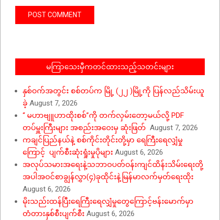
မကြာသေးမှီကတင်ထားသည့်သတင်းများ
နှစ်ဝက်အတွင်း စစ်တပ်က မြို့ (၂၂ )မြို့ကို ပြန်လည်သိမ်းယူ
ခဲ့
August 7, 2026
“ မဟာဗျူဟာထိုးစစ်”ကို တက်လှမ်းတော့မယ်လို့ PDF
တပ်မှူးကြီးများ အစည်းအဝေးမှ ဆုံးဖြတ်
August 7, 2026
ကချင်ပြည်နယ်နဲ့ စစ်ကိုင်းတိုင်းတို့မှာ ရေကြီးရေလျှံမှု
ကြောင့် ပျက်စီးဆုံးရှုံးမှုပိုများ
August 6, 2026
အလုပ်သမားအရေးနဲ့သဘာဝပတ်ဝန်းကျင်ထိန်းသိမ်းရေးတို့
အပါအဝင်စာချွန်လွှာ(၄)ခုထိုင်းနဲ့မြန်မာလက်မှတ်ရေးထိုး
August 6, 2026
မိုးသည်းထန်ပြီးရေကြီးရေလျှံမှုတွေကြောင့်ဗန်းမောက်မှာ
တံတားနှစ်စီးပျက်စီး
August 6, 2026