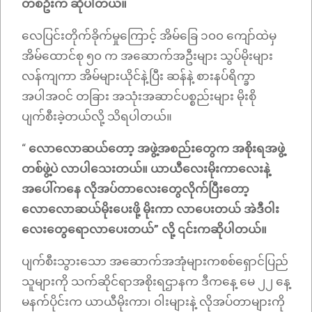
တစ်ဦးက ဆိုပါတယ်။
လေပြင်းတိုက်ခိုက်မှုကြောင့် အိမ်ခြေ ၁၀၀ ကျော်ထဲမှ
အိမ်ထောင်စု ၅၀ က အဆောက်အဦးများ သွပ်မိုးများ
လန်ကျကာ အိမ်များယိုင်နဲ့ပြီး ဆန်နဲ့ စားနပ်ရိက္ခာ
အပါအဝင် တခြား အသုံးအဆာင်ပစ္စည်းများ မိုးစို
ပျက်စီးခဲ့တယ်လို့ သိရပါတယ်။
“
လောလောဆယ်တော့ အဖွဲ့အစည်းတွေက အစိုးရအဖွဲ့
တစ်ဖွဲ့ပဲ လာပါသေးတယ်။ ယာယီလေးမိုးကာလေးနဲ့
အပေါ်ကနေ လိုအပ်တာလေးတွေလိုက်ပြီးတော့
လောလောဆယ်မိုးပေးဖို့ မိုးကာ လာပေးတယ် အဲဒီဝါး
လေးတွေရောလာပေးတယ်” လို့ ၎င်းကဆိုပါတယ်။
ပျက်စီးသွားသော အဆောက်အအုံများကစစ်ရှောင်ပြည်
သူများကို သက်ဆိုင်ရာအစိုးရဌာနက ဒီကနေ့ မေ ၂၂ နေ့
မနက်ပိုင်းက ယာယီမိုးကာ၊ ဝါးများနဲ့ လိုအပ်တာများကို