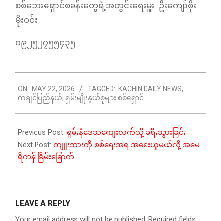
စစ်ဘေးရှောင်စခန်းတွေရဲ့အတွင်းရေးမှူး ဦးကျော်စိုး
မိုး၀င်း
၀၉၂၅၂၇၅၅၄၃၅
2026-
ON:
MAY 22, 2026
TAGGED:
KACHIN DAILY NEWS
,
05-
ကချင်ပြည်နယ်
,
ရှမ်းမျိုးနွယ်စုများ စစ်ရှောင်
22
Previous Post:
ရှမ်းနီဒေသကျေးလက်သို့ ခရီးသွားခြင်း
Next Post:
ကျူးဘားကို စစ်ရေးအရ အရေးယူမယ်လို့ အမေ
ရိကန် ခြိမ်းခြောက်
LEAVE A REPLY
Your email address will not be published.
Required fields