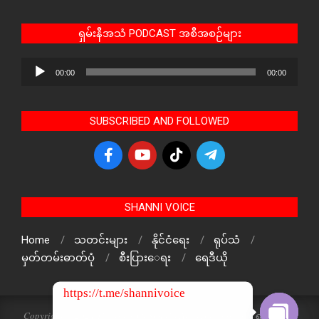
ရှမ်းနီအသံ PODCAST အစီအစဉ်များ
Audio
00:00
00:00
Player
SUBSCRIBED AND FOLLOWED
SHANNI VOICE
Home
သတင်းများ
နိုင်ငံရေး
ရုပ်သံ
မှတ်တမ်းဓာတ်ပုံ
စီးပြားေရး
ရေဒီယို
https://t.me/shannivoice
Copyright © 2024 The Voice Of ShanNi All rights reserved. ရှမ်းနီအသံ