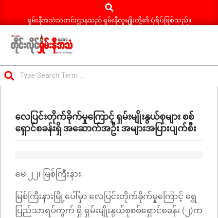
Search
Skip
to
ရှမ်းနီအသံသတင်းဌာနသည် ရှမ်းနီလူမျိုးတို့၏ ပုံရိပ်ဖြစ်သည်။
content
ရှမ်း
Search
နီ
Primary
အသံ
Navigation
သတင်း
လေပြင်းတိုက်ခိုက်မှုကြောင့် ရှမ်းမျိုးနွယ်စုများ စစ်
Menu
ရှောင်စခန်းရှိ အဆောက်အဦး အများအပြားပျက်စီး
မေ ၂၂၊ မြစ်ကြီးနား
မြစ်ကြီးနားမြို့ပေါ်မှာ လေပြင်းတိုက်ခိုက်မှုကြောင့် ရွှေ
ပြည်သာရပ်ကွက် ရှိ ရှမ်းမျိုးနွယ်စုစစ်ရှောင်စခန်း (၂)က