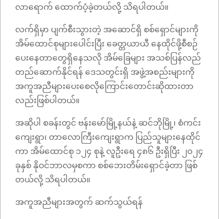
လာရောက် ထောက်ပံ့ခဲ့တယ်လို့ သိရပါတယ်။
လက်ရှိမှာ ပျက်စီးသွားတဲ့ အဆောင်ရှိ စစ်ရှောင်များကို
အိမ်ထောင်စုများပေါင်းပြီး ခေတ္တယာယီ နေထိုင်ဖို့စီစဉ်
ပေးနေတာတွေရှိနေသလို အိမ်ခြေများ အသစ်ပြန်လည်
တည်ဆောက်နိုင်ရန် ဒေသတွင်းရှိ အဖွဲ့အစည်းများကို
အကူအညီများပေးစေလိုကြောင်းတောင်းဆိုထားတာ
လည်းဖြစ်ပါတယ်။
အဆိုပါ စခန်းတွင် ဗန်းမော်မြို့နယ်နဲ့ ဆင်ဘိုမြို့၊ စံကင်း
ကျေးရွာ၊ တာလောကြီးကျေးရွာက ပြည်သူများနေထိုင်
ကာ အိမ်ထောင်စု ၁၂၄ စုနဲ့ လူဦးရေ ၄၈၆ ဦးရှိပြီး ၂၀၂၄
ခုနှစ် နိုဝင်ဘာလမှစကာ စစ်ဘေးတိမ်းရှောင်ခဲ့တာ ဖြစ်
တယ်လို့ သိရပါတယ်။
အကူအညီများအတွက် ဆက်သွယ်ရန်