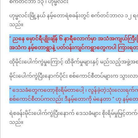
စက်တင်ဘာ ၁၃ ၊ ဟုမ္မလင်း
ဟုမ္မလင်းမြို့နယ် နမ့်တောရဲစခန်းတွင် စက်တင်ဘာလ ၁၂ ရက်
သည်။
“
ညနေ မှောင်ရီပျိုးချိန် ၆ နာရီလောက်မှာ အသံအကျယ်က
အသံက နမ့်တောရွာနဲ့ ပတ်ဝန်းကျင်ကရွာတွေကပါ ကြားရတ
ထိုမိုင်းပေါက်ကွဲမှုကြောင့် ထိခိုက်မှုများနှင့် မည်သည
မိုင်းပေါက်ကွဲပြီးနောက်ပိုင်း စစ်ကောင်စီတပ်များက သွားလ
“ ဒေသခံတွေကတော့စိုးရိမ်တာပေါ့ ၊ လွန်ခဲ့တဲ့သုံးလေ
စစ်ကောင်စီတပ်ကလည်း ဒီနမ့်တောကို မဲနေတာ ” ဟု နမ့
ရဲစခန်းမိုင်းပေါက်ကွဲပြီးနောက် ဒေသခံများ စိုးရိမ်မှုမြင
သည်။