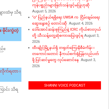
ကုန်ပစ္စည်းများဖြတ်သန်းခွင့်မပြုဟုဆို
August 5, 2026
များထံမှ သိရ
“ဝ” ပြည်နယ်ရရှိရေး UWSA က ငြိမ်းချမ်းရေး
ဆွေးနွေးစဉ် တောင်းဆို
August 4, 2026
ဒေါ်အောင်ဆန်းစုကြည်နဲ့ ICRC ကိုယ်စားလှယ်
င်းကွဲတဲ့
တို့ သီးသန့်တွေ့ဆုံစကားပြောခွင့်ရ
August 3,
2026
ထီးချိုင့်မြို့နယ်ရှိ တရုတ်ကြေးနီစီမံကိန်း ၊
သည်။
တကောင်းတောင် နီကယ်စက်ရုံပြန်လည်ပတ်
ဖို့ ပြင်ဆင်မှုတွေ လုပ်ဆောင်နေ
August 3,
2026
လိုက်ရတာ ၊
SHANNI VOICE PODCAST
ြောင်း သိရ