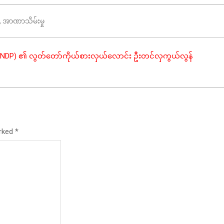
,
အာဏာသိမ်းမှု
ီ( TNDP) ၏ လွတ်တော်ကိုယ်စားလှယ်လောင်း ဦးတင်လှကွယ်လွန်
arked
*