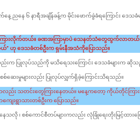
နေ့ ညနေ ၆ နာရီအချိန်ခန့်က မိုင်းဖောက်ခွဲခံရကြောင်း ဒေသခံ
ြီးကြားလိုက်တယ်။ ခဏအကြာမှာပဲ သေနတ်သံတွေထွက်လာတယ်။ မို
ယ်” ဟု ဒေသခံတစ်ဦးက ရှမ်းနီအသံကိုပြောသည်။
့်အဖွဲ့အစည်းက ပြုလုပ်သည်ကို မသိရေသးကြောင်း ဒေသခံများက ဆို
ာစစ်ဆေးမှုများလည်း ပြုလုပ်လျှက်ရှိခဲ့ကြောင်းသိရသည်။​
းရက်ကလည်း သတင်းတွေကြားနေတယ်။ မနေ့ကတော့ ကိုယ်တိုင်ကြား
်တောကျေးရွာသားတစ်ဦးက ပြောသည်။
့်တက်နေသလို ၊ စစ်ကောင်စီတပ်များကလည်း လုံခြုံရေးတိုးမြင့်ထားက