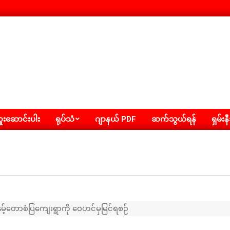
းဆောင်းပါး
ရုပ်သံ
ဂျာနယ် PDF
ဆက်သွယ်ရန်
ရှမ်းန
နမ့်တောစံပြကျေးရွာကို ဝေဟင်မှမြင်ရစဉ်