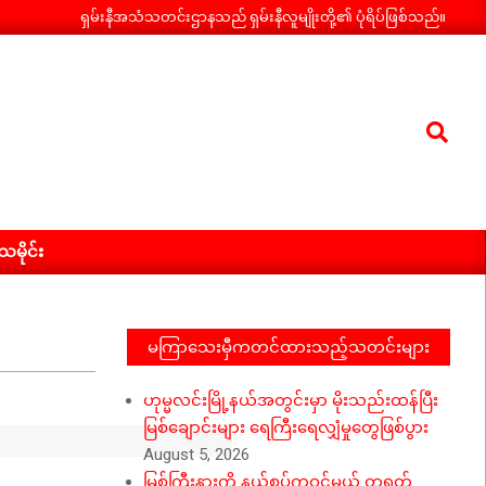
ရှမ်းနီအသံသတင်းဌာနသည် ရှမ်းနီလူမျိုးတို့၏ ပုံရိပ်ဖြစ်သည်။
Search
ီသမိုင်း
မကြာသေးမှီကတင်ထားသည့်သတင်းများ
ဟုမ္မလင်းမြို့နယ်အတွင်းမှာ မိုးသည်းထန်ပြီး
မြစ်ချောင်းများ ရေကြီးရေလျှံမှုတွေဖြစ်ပွား
August 5, 2026
မြစ်ကြီးနားကို နယ်စပ်ကဝင်မယ့် တရုတ်