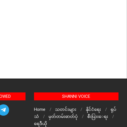
LOWED
SHANNI VOICE
Home
သတင်းများ
နိုင်ငံရေး
ရုပ်
သံ
မှတ်တမ်းဓာတ်ပုံ
စီးပြားေရး
ရေဒီယို