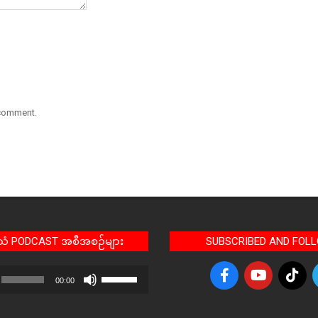
 comment.
အသံ PODCAST အစီအစဉ်များ
SUBSCRIBED AND FOL
Use
00:00
Up/Down
Arrow