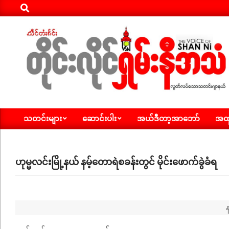
Search
Skip
to
content
ရှမ်း
သတင်းများ
ဆောင်းပါး
အယ်ဒီတာ့အာဘော်
အထူ
နီ
Primary
Navigation
အသံ
Menu
သတင်း
ဟုမ္မလင်းမြို့နယ် နမ့်တောရဲစခန်းတွင် မိုင်းဖောက်ခွဲခံရ