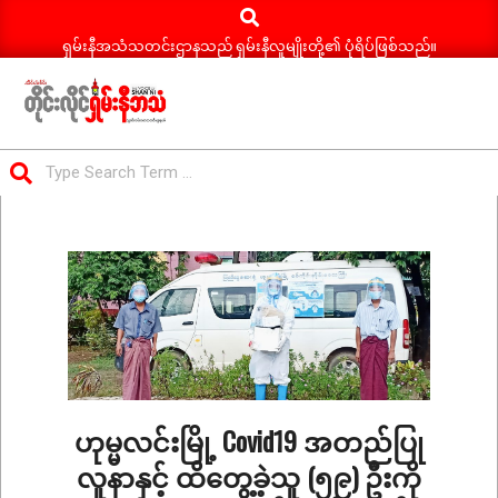
Search
Skip
to
ရှမ်းနီအသံသတင်းဌာနသည် ရှမ်းနီလူမျိုးတို့၏ ပုံရိပ်ဖြစ်သည်။
content
ရှမ်း
Search
နီ
Primary
အသံ
Navigation
သတင်း
Menu
ဟုမ္မလင်းမြို့ Covid19 အတည်ပြု
လူနာနှင့် ထိတွေ့ခဲ့သူ (၅၉) ဦးကို