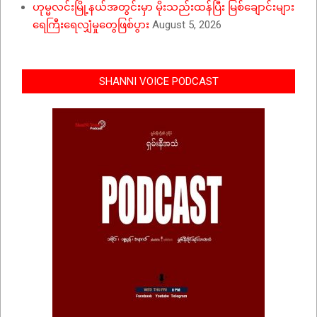
ဟုမ္မလင်းမြို့နယ်အတွင်းမှာ မိုးသည်းထန်ပြီး မြစ်ချောင်းများ
ရေကြီးရေလျှံမှုတွေဖြစ်ပွား
August 5, 2026
SHANNI VOICE PODCAST