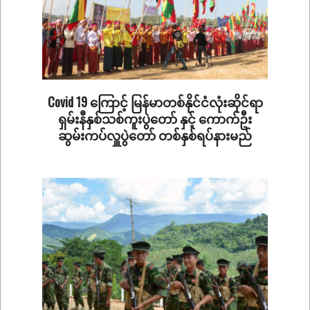
Covid 19 ကြောင့် မြန်မာတစ်နိုင်ငံလုံးဆိုင်ရာ
ရှမ်းနီနှစ်သစ်ကူးပွဲတော် နှင့် ကောက်ဦး
ဆွမ်းကပ်လှူပွဲတော် တစ်နှစ်ရပ်နားမည်
2020-
09-
06