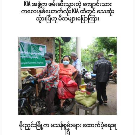
KIA အဖွဲ့က ဖမ်းဆီးသွားတဲ့ ကျောင်းသား
ကလေးနှစ်ယောက်လုံး KIA ထံတွင် သေဆုံး
သွားပြီဟု မိဘများပြောကြား
2020-
07-
23
မိုးညှင်းမြို့က မသန်စွမ်းများ ထောက်ပံ့ရေးရ
ပြီ