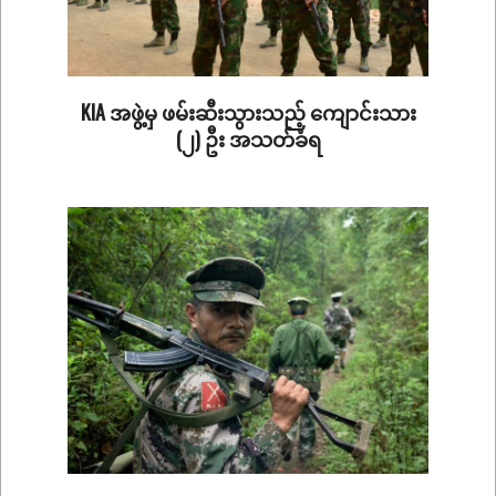
KIA အဖွဲ့မှ ဖမ်းဆီးသွားသည့် ကျောင်းသား
(၂) ဦး အသတ်ခံရ
2020-
07-
23