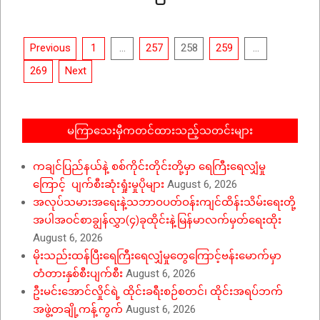
2020-
07-
Posts
19
Previous
1
…
257
258
259
…
pagination
269
Next
မကြာသေးမှီကတင်ထားသည့်သတင်းများ
ကချင်ပြည်နယ်နဲ့ စစ်ကိုင်းတိုင်းတို့မှာ ရေကြီးရေလျှံမှု
ကြောင့် ပျက်စီးဆုံးရှုံးမှုပိုများ
August 6, 2026
အလုပ်သမားအရေးနဲ့သဘာဝပတ်ဝန်းကျင်ထိန်းသိမ်းရေးတို့
အပါအဝင်စာချွန်လွှာ(၄)ခုထိုင်းနဲ့မြန်မာလက်မှတ်ရေးထိုး
August 6, 2026
မိုးသည်းထန်ပြီးရေကြီးရေလျှံမှုတွေကြောင့်ဗန်းမောက်မှာ
တံတားနှစ်စီးပျက်စီး
August 6, 2026
ဦးမင်းအောင်လှိုင်ရဲ့ ထိုင်းခရီးစဉ်စတင်၊ ထိုင်းအရပ်ဘက်
အဖွဲ့တချို့ကန့်ကွက်
August 6, 2026