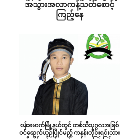
အသွားအလာကန့်သတ်စောင့်
ကြည့်နေ
2020-
09-
22
ဗန်းမောက်မြို့နယ်တွင် တစ်သီးပုဂ္ဂလအဖြစ်
ဝင်ရောက်ယှဉ်ပြိုင်မည့် ကနန်းတိုင်းရင်းသား