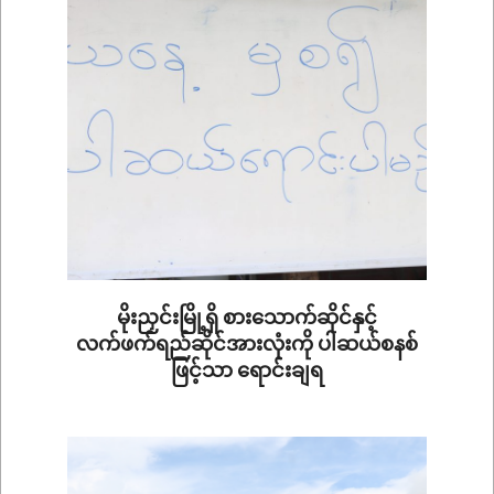
17
မိုးညှင်းမြို့ရှိ စားသောက်ဆိုင်နှင့်
လက်ဖက်ရည်ဆိုင်အားလုံးကို ပါဆယ်စနစ်
ဖြင့်သာ ရောင်းချရ
2020-
09-
16