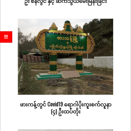
ဦး စိန်လွင် နှင့် ဆက်သွယ်မေးမြန်းခြင်း
2020-
09-
21
ဖားကန့်တွင် Covid19 ရောဂါပိုးကူးစက်လူနာ
(၄) ဦးထပ်တိုး
2020-
09-