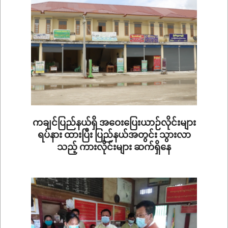
ကချင်ပြည်နယ်ရှိ အဝေးပြေးယာဉ်လိုင်းများ
ရပ်နား ထားပြီး ပြည်နယ်အတွင်း သွားလာ
သည့် ကားလိုင်းများ ဆက်ရှိနေ
2020-
09-
11