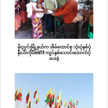
မိုးညှင်းမြို့နယ်က အိမ်ထောင်စု သုံးပုံနှစ်ပုံ
နီးပါးကိုCovid19 ကျပ်နှစ်သောင်းထောက်ပံ့
ပေးခဲ့
2020-
09-
09