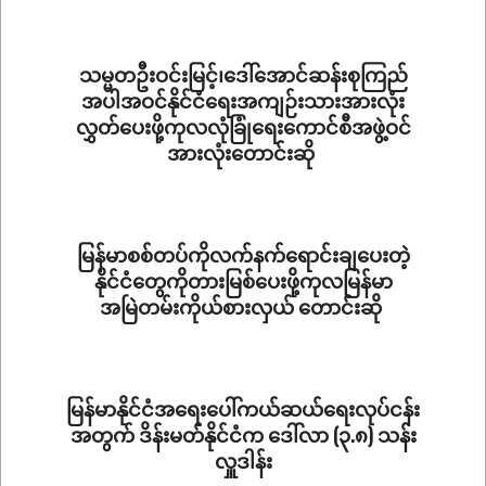
08-
18
သမ္မတဦးဝင်းမြင့်၊ဒေါ်အောင်ဆန်းစုကြည်
အပါအဝင်နိုင်ငံရေးအကျဉ်းသားအားလုံး
လွှတ်ပေးဖို့ကုလလုံခြုံရေးကောင်စီအဖွဲ့ဝင်
အားလုံးတောင်းဆို
2022-
07-
28
မြန်မာစစ်တပ်ကိုလက်နက်ရောင်းချပေးတဲ့
နိုင်ငံတွေကိုတားမြစ်ပေးဖို့ကုလမြန်မာ
အမြဲတမ်းကိုယ်စားလှယ် တောင်းဆို
2022-
04-
06
မြန်မာနိုင်ငံအရေးပေါ်ကယ်ဆယ်ရေးလုပ်ငန်း
အတွက် ဒိန်းမတ်နိုင်ငံက ဒေါ်လာ (၃.၈) သန်း
လှူဒါန်း
2022-