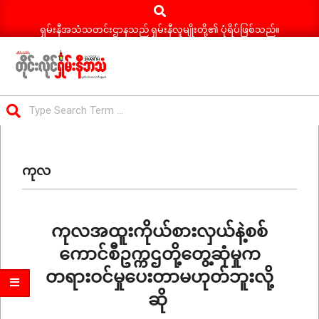
Search
Skip
to
ရှမ်းနီအသံသတင်းဌာနသည် ရှမ်းနီလူမျိုးတို့၏ ပုံရိပ်ဖြစ်သည်။
content
ရှမ်း
Search
နီ
Primary
အသံ
Navigation
သတင်း
ကုလ
Menu
ကုလအထူးကိုယ်စားလှယ်နဲ့စစ်
ကောင်စီဥက္ကဌတို့တွေ့ဆုံမှုက
တရားဝင်မှုပေးတာမဟုတ်ဘူးလို့
ဆို
2022-