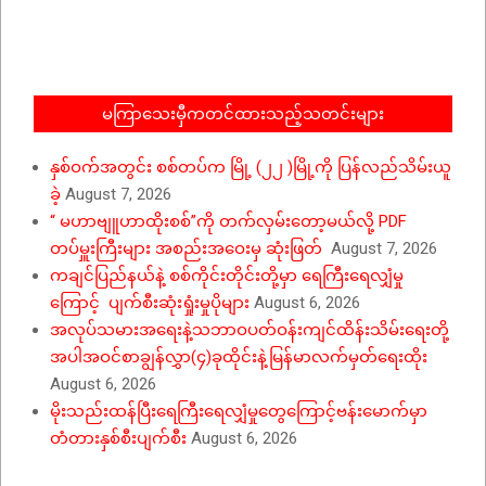
01-
10
မကြာသေးမှီကတင်ထားသည့်သတင်းများ
နှစ်ဝက်အတွင်း စစ်တပ်က မြို့ (၂၂ )မြို့ကို ပြန်လည်သိမ်းယူ
ခဲ့
August 7, 2026
“ မဟာဗျူဟာထိုးစစ်”ကို တက်လှမ်းတော့မယ်လို့ PDF
တပ်မှူးကြီးများ အစည်းအဝေးမှ ဆုံးဖြတ်
August 7, 2026
ကချင်ပြည်နယ်နဲ့ စစ်ကိုင်းတိုင်းတို့မှာ ရေကြီးရေလျှံမှု
ကြောင့် ပျက်စီးဆုံးရှုံးမှုပိုများ
August 6, 2026
အလုပ်သမားအရေးနဲ့သဘာဝပတ်ဝန်းကျင်ထိန်းသိမ်းရေးတို့
အပါအဝင်စာချွန်လွှာ(၄)ခုထိုင်းနဲ့မြန်မာလက်မှတ်ရေးထိုး
August 6, 2026
မိုးသည်းထန်ပြီးရေကြီးရေလျှံမှုတွေကြောင့်ဗန်းမောက်မှာ
တံတားနှစ်စီးပျက်စီး
August 6, 2026