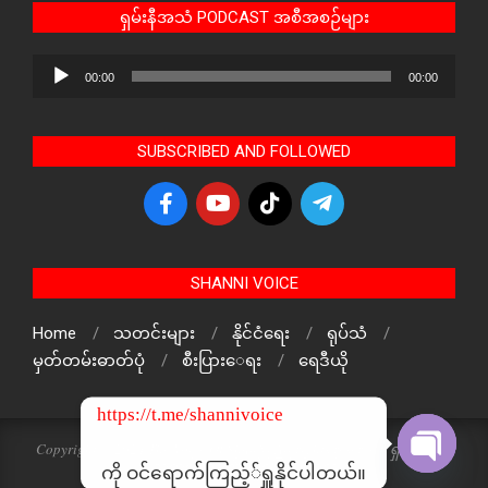
ရှမ်းနီအသံ PODCAST အစီအစဉ်များ
Audio
00:00
00:00
Player
SUBSCRIBED AND FOLLOWED
SHANNI VOICE
Home
သတင်းများ
နိုင်ငံရေး
ရုပ်သံ
မှတ်တမ်းဓာတ်ပုံ
စီးပြားေရး
ရေဒီယို
https://t.me/shannivoice
Copyright © 2024 The Voice Of ShanNi All rights reserved. ရှမ်းနီအသံ
သတင်းဌာန၏ မူပိုင်ဖြစ်ပါသည်
ကို ဝင်ရောက်ကြည့််ရှူနိုင်ပါတယ်။
Open