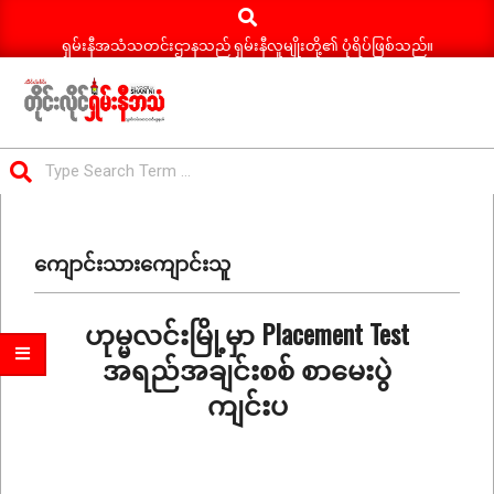
Search
Skip
to
ရှမ်းနီအသံသတင်းဌာနသည် ရှမ်းနီလူမျိုးတို့၏ ပုံရိပ်ဖြစ်သည်။
content
ရှမ်း
Search
နီ
Primary
အသံ
Navigation
သတင်း
ကျောင်းသားကျောင်းသူ
Menu
ဟုမ္မလင်းမြို့မှာ Placement Test
အရည်အချင်းစစ် စာမေးပွဲ
ကျင်းပ
2026-
06-
15