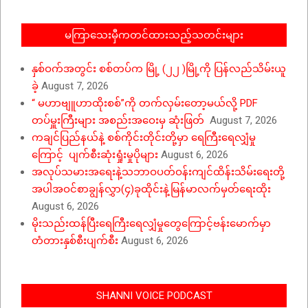
မကြာသေးမှီကတင်ထားသည့်သတင်းများ
နှစ်ဝက်အတွင်း စစ်တပ်က မြို့ (၂၂ )မြို့ကို ပြန်လည်သိမ်းယူ
ခဲ့
August 7, 2026
“ မဟာဗျူဟာထိုးစစ်”ကို တက်လှမ်းတော့မယ်လို့ PDF
တပ်မှူးကြီးများ အစည်းအဝေးမှ ဆုံးဖြတ်
August 7, 2026
ကချင်ပြည်နယ်နဲ့ စစ်ကိုင်းတိုင်းတို့မှာ ရေကြီးရေလျှံမှု
ကြောင့် ပျက်စီးဆုံးရှုံးမှုပိုများ
August 6, 2026
အလုပ်သမားအရေးနဲ့သဘာဝပတ်ဝန်းကျင်ထိန်းသိမ်းရေးတို့
အပါအဝင်စာချွန်လွှာ(၄)ခုထိုင်းနဲ့မြန်မာလက်မှတ်ရေးထိုး
August 6, 2026
မိုးသည်းထန်ပြီးရေကြီးရေလျှံမှုတွေကြောင့်ဗန်းမောက်မှာ
တံတားနှစ်စီးပျက်စီး
August 6, 2026
SHANNI VOICE PODCAST