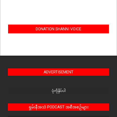
DONATION SHANNI VOICE
ADVERTISEMENT
ပုံကိုနှိပ်ပါ
ရှမ်းနီအသံ PODCAST အစီအစဉ်များ