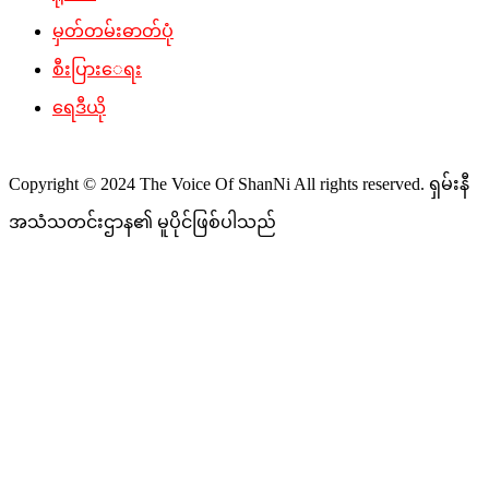
မှတ်တမ်းဓာတ်ပုံ
စီးပြားေရး
ရေဒီယို
Copyright © 2024 The Voice Of ShanNi All rights reserved. ရှမ်းနီ
အသံသတင်းဌာန၏ မူပိုင်ဖြစ်ပါသည်