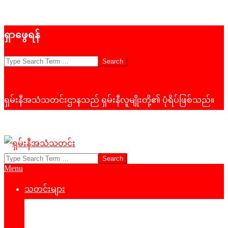
Skip
ရှာဖွေရန်
to
content
Search
ရှမ်းနီအသံသတင်းဌာနသည် ရှမ်းနီလူမျိုးတို့၏ ပုံရိပ်ဖြစ်သည်။
Search
ရှမ်း
Primary
Menu
နီ
Navigation
Menu
သတင်းများ
အသံ
နိုင်ငံရေး
သတင်း
‌ဒေသတွင်းသတင်း