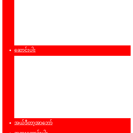
စီးပွားရေး
သဘာ၀ပတ်၀န်းကျင်
ကျန်းမာရေး
ထုတ်ပြန်ချက်များ
ဆောင်းပါး
နိုင်ငံရေး
အတွေးအမြင်
ယဥ်ကျေးမှု
အင်တာဗျူး
ခရီးသွားလမ်းညွန်
မှတ်တမ်းဓာတ်ပုံ
အယ်ဒီတာ့အာဘော်