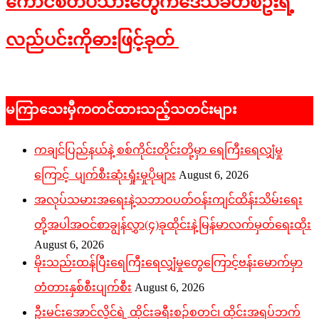
ကောင်စီတပ်သားတွေကဒေသခံတစ်ဦးရဲ့
လည်ပင်းကိုဓားဖြင့်ခုတ်
2022-
09-
မကြာသေးမှီကတင်ထားသည့်သတင်းများ
13
ကချင်ပြည်နယ်နဲ့ စစ်ကိုင်းတိုင်းတို့မှာ ရေကြီးရေလျှံမှု
ကြောင့် ပျက်စီးဆုံးရှုံးမှုပိုများ
August 6, 2026
အလုပ်သမားအရေးနဲ့သဘာဝပတ်ဝန်းကျင်ထိန်းသိမ်းရေး
တို့အပါအဝင်စာချွန်လွှာ(၄)ခုထိုင်းနဲ့မြန်မာလက်မှတ်ရေးထိုး
August 6, 2026
မိုးသည်းထန်ပြီးရေကြီးရေလျှံမှုတွေကြောင့်ဗန်းမောက်မှာ
တံတားနှစ်စီးပျက်စီး
August 6, 2026
ဦးမင်းအောင်လှိုင်ရဲ့ ထိုင်းခရီးစဉ်စတင်၊ ထိုင်းအရပ်ဘက်