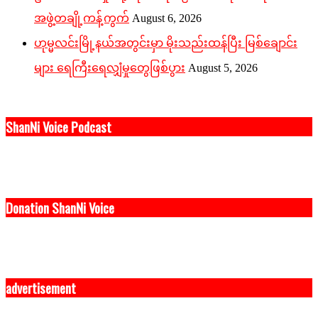
အဖွဲ့တချို့ကန့်ကွက်
August 6, 2026
ဟုမ္မလင်းမြို့နယ်အတွင်းမှာ မိုးသည်းထန်ပြီး မြစ်ချောင်း
များ ရေကြီးရေလျှံမှုတွေဖြစ်ပွား
August 5, 2026
ShanNi Voice Podcast
Donation ShanNi Voice
advertisement