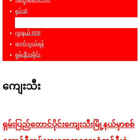
အထူးဆောင်းပါး
ရုပ်သံ
ဖျော်ဖြေရေး
ဂျာနယ် PDF
ဆက်သွယ်ရန်
ရှမ်းနီသမိုင်း
ကျေးသီး
ရှမ်းပြည်တောင်ပိုင်းကျေးသီးမြို့နယ်မှာစစ်