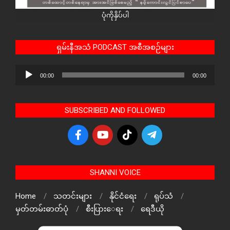
ပုံကိုနှိပ်ပါ
ရှမ်းနီအသံ PODCAST အစီအစဉ်များ
Audio
00:00
00:00
Player
SUBSCRIBED AND FOLLOWED
SHANNI VOICE
Home
သတင်းများ
နိုင်ငံရေး
ရုပ်သံ
မှတ်တမ်းဓာတ်ပုံ
စီးပြားေရး
ရေဒီယို