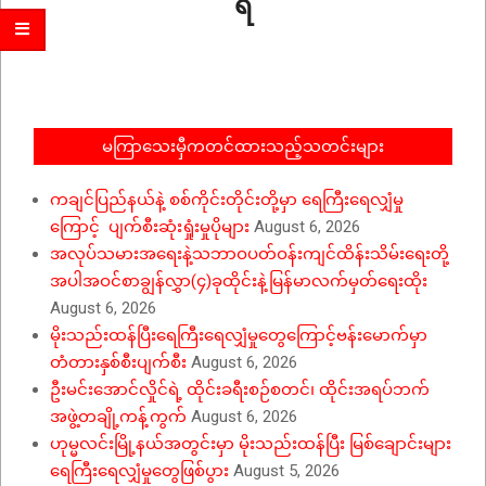
ရ
2022-
01-
10
မကြာသေးမှီကတင်ထားသည့်သတင်းများ
ကချင်ပြည်နယ်နဲ့ စစ်ကိုင်းတိုင်းတို့မှာ ရေကြီးရေလျှံမှု
ကြောင့် ပျက်စီးဆုံးရှုံးမှုပိုများ
August 6, 2026
အလုပ်သမားအရေးနဲ့သဘာဝပတ်ဝန်းကျင်ထိန်းသိမ်းရေးတို့
အပါအဝင်စာချွန်လွှာ(၄)ခုထိုင်းနဲ့မြန်မာလက်မှတ်ရေးထိုး
August 6, 2026
မိုးသည်းထန်ပြီးရေကြီးရေလျှံမှုတွေကြောင့်ဗန်းမောက်မှာ
တံတားနှစ်စီးပျက်စီး
August 6, 2026
ဦးမင်းအောင်လှိုင်ရဲ့ ထိုင်းခရီးစဉ်စတင်၊ ထိုင်းအရပ်ဘက်
အဖွဲ့တချို့ကန့်ကွက်
August 6, 2026
ဟုမ္မလင်းမြို့နယ်အတွင်းမှာ မိုးသည်းထန်ပြီး မြစ်ချောင်းများ
ရေကြီးရေလျှံမှုတွေဖြစ်ပွား
August 5, 2026