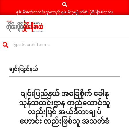
Search
Skip
to
ရှမ်းနီအသံသတင်းဌာနသည် ရှမ်းနီလူမျိုးတို့၏ ပုံရိပ်ဖြစ်သည်။
content
ရှမ်း
Search
နီ
Primary
အသံ
Navigation
သတင်း
ချင်းပြည်နယ်
Menu
ချင်းပြည်နယ် အခြေစိုက် ခေါနု
သုန်သတင်းဌာန တည်ထောင်သူ
လည်းဖြစ် အယ်ဒီတာချုပ်
ဟောင်း လည်းဖြစ်သူ အသတ်ခံ