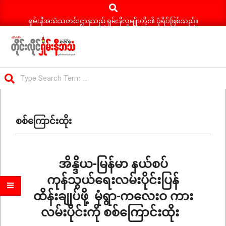
Search
Skip
to
ရှမ်းနီအသံသတင်းဌာနသည် ရှမ်းနီလူမျိုးတို့၏ ပုံရိပ်ဖြစ်သည်။
content
ရှမ်း
Search
နီ
Primary
အသံ
Navigation
သတင်း
စစ်ကြောင်းထိုး
Menu
အိန္ဒိယ-မြန်မာ နယ်စပ်
ကုန်သွယ်ရေးလမ်းပိုင်းပြန်
ထိန်းချုပ်ဖို့ မုံရွာ-ကလေးဝ ကား
လမ်းပိုင်းကို စစ်ကြောင်းထိုး
2026-