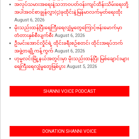
အလုပ်သမားအရေးနဲ့သဘာဝပတ်ဝန်းကျင်ထိန်းသိမ်းရေးတို့
အပါအဝင်စာချွန်လွှာ(၄)ခုထိုင်းနဲ့မြန်မာလက်မှတ်ရေးထိုး
August 6, 2026
မိုးသည်းထန်ပြီးရေကြီးရေလျှံမှုတွေကြောင့်ဗန်းမောက်မှာ
တံတားနှစ်စီးပျက်စီး
August 6, 2026
ဦးမင်းအောင်လှိုင်ရဲ့ ထိုင်းခရီးစဉ်စတင်၊ ထိုင်းအရပ်ဘက်
အဖွဲ့တချို့ကန့်ကွက်
August 6, 2026
ဟုမ္မလင်းမြို့နယ်အတွင်းမှာ မိုးသည်းထန်ပြီး မြစ်ချောင်းများ
ရေကြီးရေလျှံမှုတွေဖြစ်ပွား
August 5, 2026
SHANNI VOICE PODCAST
DONATION SHANNI VOICE