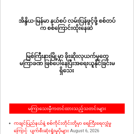
06-
25
အိန္ဒိယ-မြန်မာ နယ်စပ် လမ်းပြန်ဖွင့်ဖို့ စစ်တပ်
က စစ်ကြောင်းထိုးနေဆဲ
2026-
06-
11
မြစ်ကြီးနားမြို့မှာ ခိုးဆိုးလုယက်မှုတွေ
မကြာခဏ ဖြစ်ပေါ်နေပြီးအရေးယူနိုင်ခြင်းမ
ရှိသေး
2026-
06-
11
မကြာသေးမှီကတင်ထားသည့်သတင်းများ
ကချင်ပြည်နယ်နဲ့ စစ်ကိုင်းတိုင်းတို့မှာ ရေကြီးရေလျှံမှု
ကြောင့် ပျက်စီးဆုံးရှုံးမှုပိုများ
August 6, 2026