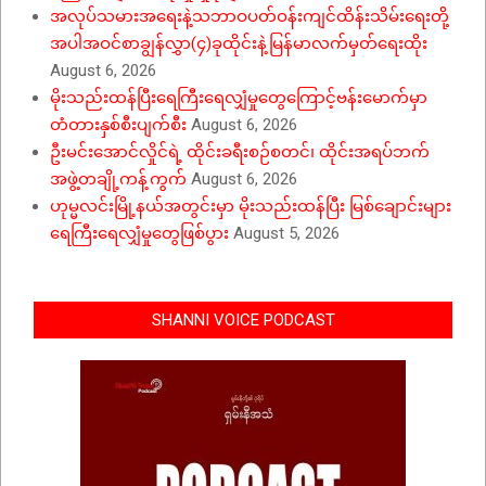
အလုပ်သမားအရေးနဲ့သဘာဝပတ်ဝန်းကျင်ထိန်းသိမ်းရေးတို့
အပါအဝင်စာချွန်လွှာ(၄)ခုထိုင်းနဲ့မြန်မာလက်မှတ်ရေးထိုး
August 6, 2026
မိုးသည်းထန်ပြီးရေကြီးရေလျှံမှုတွေကြောင့်ဗန်းမောက်မှာ
တံတားနှစ်စီးပျက်စီး
August 6, 2026
ဦးမင်းအောင်လှိုင်ရဲ့ ထိုင်းခရီးစဉ်စတင်၊ ထိုင်းအရပ်ဘက်
အဖွဲ့တချို့ကန့်ကွက်
August 6, 2026
ဟုမ္မလင်းမြို့နယ်အတွင်းမှာ မိုးသည်းထန်ပြီး မြစ်ချောင်းများ
ရေကြီးရေလျှံမှုတွေဖြစ်ပွား
August 5, 2026
SHANNI VOICE PODCAST