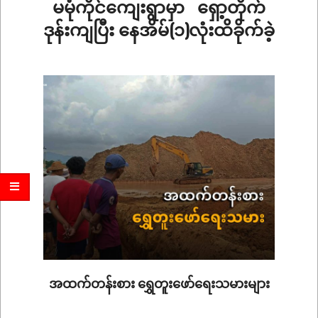
မမုံကိုင်ကျေးရွာမှာ ရှော့တိုက်
ဒုန်းကျပြီး နေအိမ်(၁)လုံးထိခိုက်ခဲ့
2026-
03-
26
အထက်တန်းစား ရွှေတူးဖော်ရေးသမားများ
2026-
01-