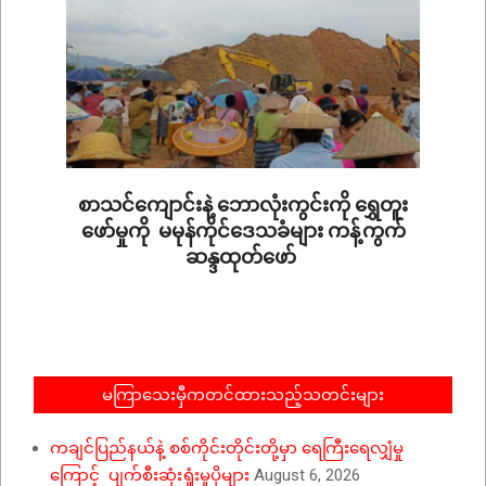
စာသင်ကျောင်းနဲ့ ဘောလုံးကွင်းကို ရွှေတူး
ဖော်မှုကို မမုန်ကိုင်ဒေသခံများ ကန့်ကွက်
ဆန္ဒထုတ်ဖော်
2025-
06-
10
မကြာသေးမှီကတင်ထားသည့်သတင်းများ
ကချင်ပြည်နယ်နဲ့ စစ်ကိုင်းတိုင်းတို့မှာ ရေကြီးရေလျှံမှု
ကြောင့် ပျက်စီးဆုံးရှုံးမှုပိုများ
August 6, 2026