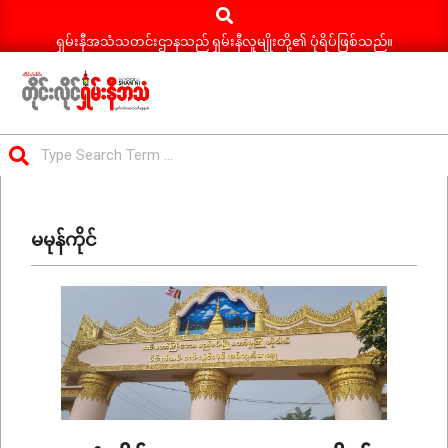
Search
Skip
to
ရှမ်းနီအသံသတင်းဌာနသည် ရှမ်းနီလူမျိုးတို့၏ ပုံရိပ်ဖြစ်သည်။
content
ရှမ်း
Search
နီ
Primary
အသံ
Navigation
သတင်း
မမုန်ကိုင်
Menu