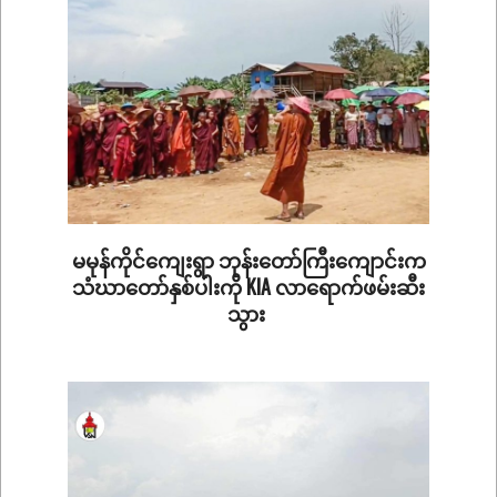
မမုန်ကိုင်ကျေးရွာ ဘုန်းတော်ကြီးကျောင်းက
သံဃာတော်နှစ်ပါးကို KIA လာရောက်ဖမ်းဆီး
သွား
2025-
06-
19