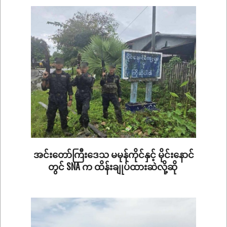
23
အင်းတော်ကြီးဒေသ မမုန်ကိုင်နှင့် မိုင်းနောင်
တွင် SNA က ထိန်းချုပ်ထားဆဲလို့ဆို
2025-
08-
19