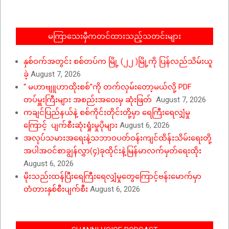
12
မကြာသေးမှီကတင်ထားသည့်သတင်းများ
နှစ်ဝက်အတွင်း စစ်တပ်က မြို့ (၂၂ )မြို့ကို ပြန်လည်သိမ်းယူ
ခဲ့
August 7, 2026
“ မဟာဗျူဟာထိုးစစ်”ကို တက်လှမ်းတော့မယ်လို့ PDF
တပ်မှူးကြီးများ အစည်းအဝေးမှ ဆုံးဖြတ်
August 7, 2026
ကချင်ပြည်နယ်နဲ့ စစ်ကိုင်းတိုင်းတို့မှာ ရေကြီးရေလျှံမှု
ကြောင့် ပျက်စီးဆုံးရှုံးမှုပိုများ
August 6, 2026
အလုပ်သမားအရေးနဲ့သဘာဝပတ်ဝန်းကျင်ထိန်းသိမ်းရေးတို့
အပါအဝင်စာချွန်လွှာ(၄)ခုထိုင်းနဲ့မြန်မာလက်မှတ်ရေးထိုး
August 6, 2026
မိုးသည်းထန်ပြီးရေကြီးရေလျှံမှုတွေကြောင့်ဗန်းမောက်မှာ
တံတားနှစ်စီးပျက်စီး
August 6, 2026