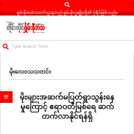
Search
Skip
to
ရှမ်းနီအသံသတင်းဌာနသည် ရှမ်းနီလူမျိုးတို့၏ ပုံရိပ်ဖြစ်သည်။
content
ရှမ်း
Search
နီ
Primary
အသံ
Navigation
သတင်း
မိုးလေဝသသတင်း
Menu
မိုးများအဆက်မပြတ်ရွာသွန်းနေ
မှုကြောင့် ဧရာဝတီမြစ်ရေ ဆက်
တက်လာနိုင်ရန်ရှိ
2026-
06-