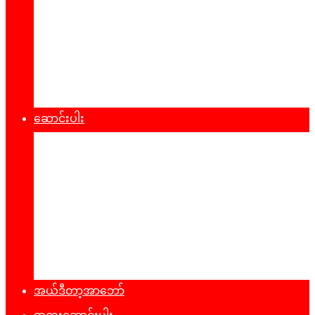
စီးပွားရေး
သဘာ၀ပတ်၀န်းကျင်
ကျန်းမာရေး
ထုတ်ပြန်ချက်များ
ဆောင်းပါး
နိုင်ငံရေး
အတွေးအမြင်
ယဥ်ကျေးမှု
အင်တာဗျူး
ခရီးသွားလမ်းညွန်
မှတ်တမ်းဓာတ်ပုံ
အယ်ဒီတာ့အာဘော်