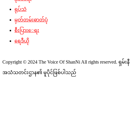
ရုပ်သံ
မှတ်တမ်းဓာတ်ပုံ
စီးပြားေရး
ရေဒီယို
Copyright © 2024 The Voice Of ShanNi All rights reserved. ရှမ်းနီ
အသံသတင်းဌာန၏ မူပိုင်ဖြစ်ပါသည်