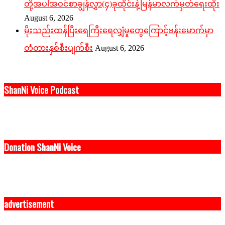
တို့အပါအဝင်စာချွန်လွှာ(၄)ခုထိုင်းနဲ့မြန်မာလက်မှတ်ရေးထိုး
August 6, 2026
မိုးသည်းထန်ပြီးရေကြီးရေလျှံမှုတွေကြောင့်ဗန်းမောက်မှာ
တံတားနှစ်စီးပျက်စီး
August 6, 2026
ShanNi Voice Podcast
Donation ShanNi Voice
advertisement