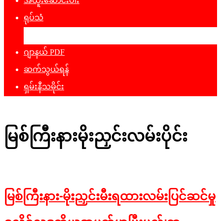
အထူးဆောင်းပါး
ရုပ်သံ
ဖျော်ဖြေရေး
ဂျာနယ် PDF
ဆက်သွယ်ရန်
ရှမ်းနီသမိုင်း
မြစ်ကြီးနားမိုးညှင်းလမ်းပိုင်း
မြစ်ကြီးနား-မိုးညှင်းမီးရထားလမ်းပြင်ဆင်မှု