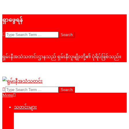
Skip
ရှာဖွေရန်
to
content
Search
ရှမ်းနီအသံသတင်းဌာနသည် ရှမ်းနီလူမျိုးတို့၏ ပုံရိပ်ဖြစ်သည်။
Search
ရှမ်း
Primary
Menu
နီ
Navigation
Menu
သတင်းများ
အသံ
နိုင်ငံရေး
သတင်း
‌ဒေသတွင်းသတင်း