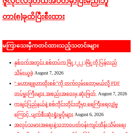
ဇူလိုင်လဒုတိယအပတ်မှာပြီးမည်၊ဘူ
တာ(၈)ခုထိပြီးစီးထား
2026-
06-
မကြာသေးမှီကတင်ထားသည့်သတင်းများ
05
နှစ်ဝက်အတွင်း စစ်တပ်က မြို့ (၂၂ )မြို့ကို ပြန်လည်
သိမ်းယူခဲ့
August 7, 2026
“ မဟာဗျူဟာထိုးစစ်”ကို တက်လှမ်းတော့မယ်လို့ PDF
တပ်မှူးကြီးများ အစည်းအဝေးမှ ဆုံးဖြတ်
August 7, 2026
ကချင်ပြည်နယ်နဲ့ စစ်ကိုင်းတိုင်းတို့မှာ ရေကြီးရေလျှံမှု
ကြောင့် ပျက်စီးဆုံးရှုံးမှုပိုများ
August 6, 2026
အလုပ်သမားအရေးနဲ့သဘာဝပတ်ဝန်းကျင်ထိန်းသိမ်းရေး