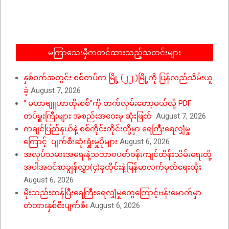
12-
17
မကြာသေးမှီကတင်ထားသည့်သတင်းများ
နှစ်ဝက်အတွင်း စစ်တပ်က မြို့ (၂၂ )မြို့ကို ပြန်လည်သိမ်းယူ
ခဲ့
August 7, 2026
“ မဟာဗျူဟာထိုးစစ်”ကို တက်လှမ်းတော့မယ်လို့ PDF
တပ်မှူးကြီးများ အစည်းအဝေးမှ ဆုံးဖြတ်
August 7, 2026
ကချင်ပြည်နယ်နဲ့ စစ်ကိုင်းတိုင်းတို့မှာ ရေကြီးရေလျှံမှု
ကြောင့် ပျက်စီးဆုံးရှုံးမှုပိုများ
August 6, 2026
အလုပ်သမားအရေးနဲ့သဘာဝပတ်ဝန်းကျင်ထိန်းသိမ်းရေးတို့
အပါအဝင်စာချွန်လွှာ(၄)ခုထိုင်းနဲ့မြန်မာလက်မှတ်ရေးထိုး
August 6, 2026
မိုးသည်းထန်ပြီးရေကြီးရေလျှံမှုတွေကြောင့်ဗန်းမောက်မှာ
တံတားနှစ်စီးပျက်စီး
August 6, 2026