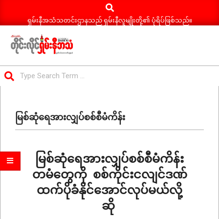
Search
Skip
to
ရှမ်းနီအသံသတင်းဌာနသည် ရှမ်းနီလူမျိုးတို့၏ ပုံရိပ်ဖြစ်သည်။
content
ရှမ်း
Search
နီ
Primary
အသံ
Navigation
သတင်း
မြစ်ဆုံရေအားလျှပ်စစ်စီမံကိန်း
Menu
မြစ်ဆုံရေအားလျှပ်စစ်စီမံကိန်း
တမံတွေကို စစ်ကိုင်းငလျင်ဒဏ်
ထက်ပိုခံနိုင်အောင်လုပ်မယ်လို့
ဆို
2025-