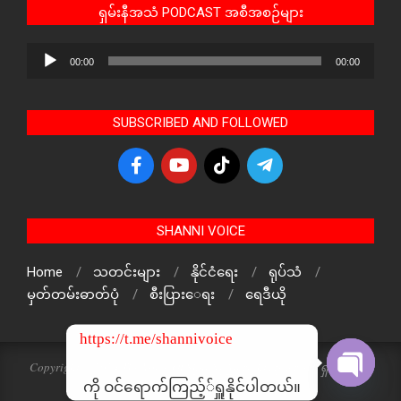
ရှမ်းနီအသံ PODCAST အစီအစဉ်များ
Audio
00:00
00:00
Player
SUBSCRIBED AND FOLLOWED
SHANNI VOICE
Home
သတင်းများ
နိုင်ငံရေး
ရုပ်သံ
မှတ်တမ်းဓာတ်ပုံ
စီးပြားေရး
ရေဒီယို
https://t.me/shannivoice
Copyright © 2024 The Voice Of ShanNi All rights reserved. ရှမ်းနီအသံ
သတင်းဌာန၏ မူပိုင်ဖြစ်ပါသည်
ကို ဝင်ရောက်ကြည့််ရှူနိုင်ပါတယ်။
Open