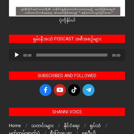
ပုံကိုနှိပ်ပါ
ရှမ်းနီအသံ PODCAST အစီအစဉ်များ
Audio
00:00
00:00
Player
SUBSCRIBED AND FOLLOWED
SHANNI VOICE
Home
သတင်းများ
နိုင်ငံရေး
ရုပ်သံ
မှတ်တမ်းဓာတ်ပုံ
စီးပြားေရး
ရေဒီယို