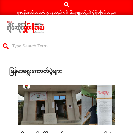
Search
Skip
to
ရှမ်းနီအသံသတင်းဌာနသည် ရှမ်းနီလူမျိုးတို့၏ ပုံရိပ်ဖြစ်သည်။
content
ရှမ်း
Search
နီ
Primary
အသံ
Navigation
သတင်း
မြန်မာရွေးကောက်ပွဲများ
Menu