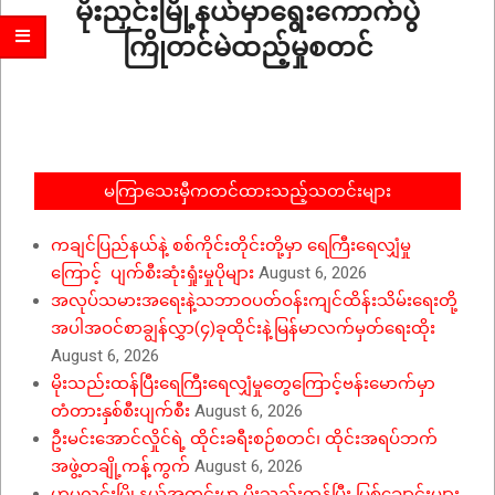
မိုးညှင်းမြို့နယ်မှာရွေးကောက်ပွဲ
ကြိုတင်မဲထည့်မှုစတင်
2025-
12-
19
မကြာသေးမှီကတင်ထားသည့်သတင်းများ
ကချင်ပြည်နယ်နဲ့ စစ်ကိုင်းတိုင်းတို့မှာ ရေကြီးရေလျှံမှု
ကြောင့် ပျက်စီးဆုံးရှုံးမှုပိုများ
August 6, 2026
အလုပ်သမားအရေးနဲ့သဘာဝပတ်ဝန်းကျင်ထိန်းသိမ်းရေးတို့
အပါအဝင်စာချွန်လွှာ(၄)ခုထိုင်းနဲ့မြန်မာလက်မှတ်ရေးထိုး
August 6, 2026
မိုးသည်းထန်ပြီးရေကြီးရေလျှံမှုတွေကြောင့်ဗန်းမောက်မှာ
တံတားနှစ်စီးပျက်စီး
August 6, 2026
ဦးမင်းအောင်လှိုင်ရဲ့ ထိုင်းခရီးစဉ်စတင်၊ ထိုင်းအရပ်ဘက်
အဖွဲ့တချို့ကန့်ကွက်
August 6, 2026
ဟုမ္မလင်းမြို့နယ်အတွင်းမှာ မိုးသည်းထန်ပြီး မြစ်ချောင်းများ