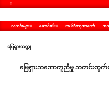
Search
Skip
to
content
သတင်းများ
ဆောင်းပါး
အယ်ဒီတာ့အာဘော်
အထူ
Primary
Navigation
Menu
မြေရှားတတ္ထု
မြေရှားသဘောတူညီမှု သတင်းထွက်ပေါ်ချိန်
2025-
12-
16