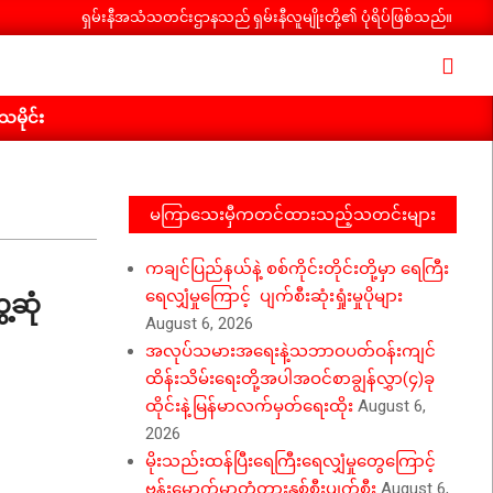
ရှမ်းနီအသံသတင်းဌာနသည် ရှမ်းနီလူမျိုးတို့၏ ပုံရိပ်ဖြစ်သည်။
Search
ီသမိုင်း
မကြာသေးမှီကတင်ထားသည့်သတင်းများ
ကချင်ပြည်နယ်နဲ့ စစ်ကိုင်းတိုင်းတို့မှာ ရေကြီး
့ဆုံ
ရေလျှံမှုကြောင့် ပျက်စီးဆုံးရှုံးမှုပိုများ
August 6, 2026
အလုပ်သမားအရေးနဲ့သဘာဝပတ်ဝန်းကျင်
ထိန်းသိမ်းရေးတို့အပါအဝင်စာချွန်လွှာ(၄)ခု
ထိုင်းနဲ့မြန်မာလက်မှတ်ရေးထိုး
August 6,
2026
မိုးသည်းထန်ပြီးရေကြီးရေလျှံမှုတွေကြောင့်
ဗန်းမောက်မှာတံတားနှစ်စီးပျက်စီး
August 6,