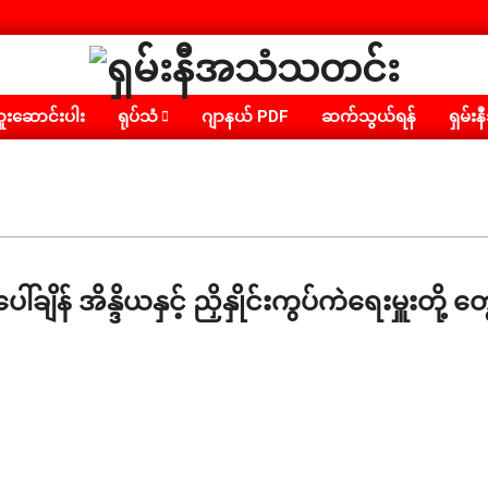
ရှမ်း
းဆောင်းပါး
ရုပ်သံ
ဂျာနယ် PDF
ဆက်သွယ်ရန်
ရှမ်းန
နီ
အသံ
သတင်း
 အိန္ဒိယနှင့် ညှိနှိုင်းကွပ်ကဲရေးမှူးတို့ တွေ