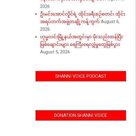
2026
ဦးမင်းအောင်လှိုင်ရဲ့ ထိုင်းခရီးစဉ်စတင်၊ ထိုင်း
အရပ်ဘက်အဖွဲ့တချို့ကန့်ကွက်
August 6,
2026
ဟုမ္မလင်းမြို့နယ်အတွင်းမှာ မိုးသည်းထန်ပြီး
မြစ်ချောင်းများ ရေကြီးရေလျှံမှုတွေဖြစ်ပွား
August 5, 2026
SHANNI VOICE PODCAST
DONATION SHANNI VOICE