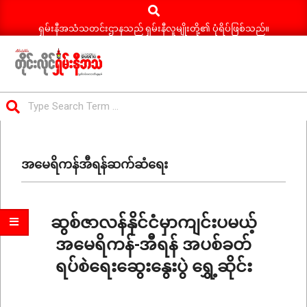
Search
Skip
to
ရှမ်းနီအသံသတင်းဌာနသည် ရှမ်းနီလူမျိုးတို့၏ ပုံရိပ်ဖြစ်သည်။
content
ရှမ်း
Search
နီ
Primary
အသံ
Navigation
သတင်း
အမေရိကန်အီရန်ဆက်ဆံရေး
Menu
ဆွစ်ဇာလန်နိုင်ငံမှာကျင်းပမယ့်
အမေရိကန်-အီရန် အပစ်ခတ်
ရပ်စဲရေးဆွေးနွေးပွဲ ရွှေ့ဆိုင်း
2026-
06-