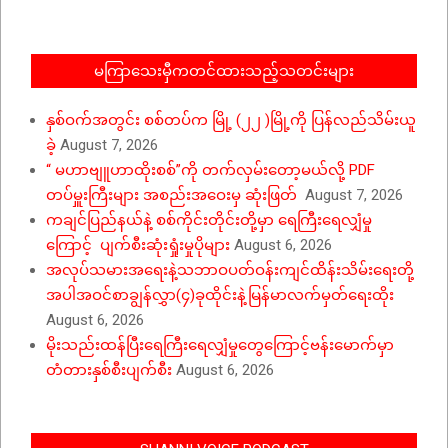
19
မကြာသေးမှီကတင်ထားသည့်သတင်းများ
နှစ်ဝက်အတွင်း စစ်တပ်က မြို့ (၂၂ )မြို့ကို ပြန်လည်သိမ်းယူ
ခဲ့
August 7, 2026
“ မဟာဗျူဟာထိုးစစ်”ကို တက်လှမ်းတော့မယ်လို့ PDF
တပ်မှူးကြီးများ အစည်းအဝေးမှ ဆုံးဖြတ်
August 7, 2026
ကချင်ပြည်နယ်နဲ့ စစ်ကိုင်းတိုင်းတို့မှာ ရေကြီးရေလျှံမှု
ကြောင့် ပျက်စီးဆုံးရှုံးမှုပိုများ
August 6, 2026
အလုပ်သမားအရေးနဲ့သဘာဝပတ်ဝန်းကျင်ထိန်းသိမ်းရေးတို့
အပါအဝင်စာချွန်လွှာ(၄)ခုထိုင်းနဲ့မြန်မာလက်မှတ်ရေးထိုး
August 6, 2026
မိုးသည်းထန်ပြီးရေကြီးရေလျှံမှုတွေကြောင့်ဗန်းမောက်မှာ
တံတားနှစ်စီးပျက်စီး
August 6, 2026