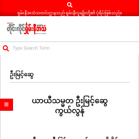
Search
Skip
to
ရှမ်းနီအသံသတင်းဌာနသည် ရှမ်းနီလူမျိုးတို့၏ ပုံရိပ်ဖြစ်သည်။
content
ရှမ်း
Search
နီ
Primary
အသံ
Navigation
သတင်း
ဦးမြင့်ဆွေ
Menu
ယာယီသမ္မတ ဦးမြင့်ဆွေ
ကွယ်လွန်
2025-
08-
07