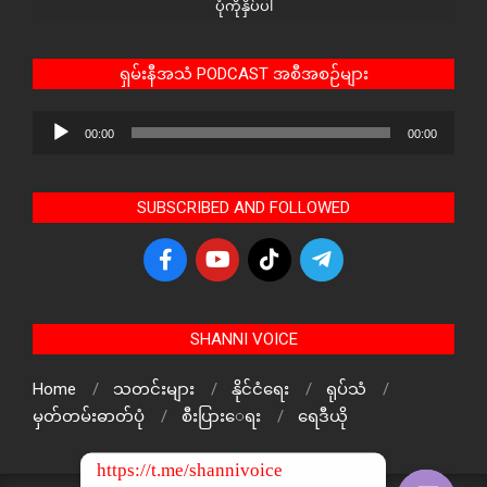
ပုံကိုနှိပ်ပါ
ရှမ်းနီအသံ PODCAST အစီအစဉ်များ
Audio
00:00
00:00
Player
SUBSCRIBED AND FOLLOWED
SHANNI VOICE
Home
သတင်းများ
နိုင်ငံရေး
ရုပ်သံ
မှတ်တမ်းဓာတ်ပုံ
စီးပြားေရး
ရေဒီယို
https://t.me/shannivoice