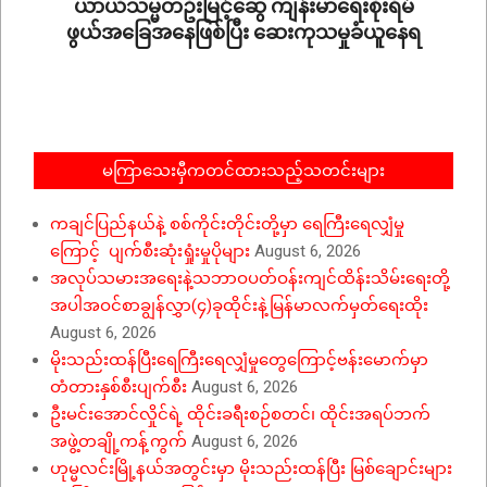
ယာယီသမ္မတဦးမြင့်ဆွေ ကျန်းမာရေးစိုးရိမ်
ဖွယ်အခြေအနေဖြစ်ပြီး ဆေးကုသမှုခံယူနေရ
2025-
08-
06
မကြာသေးမှီကတင်ထားသည့်သတင်းများ
ကချင်ပြည်နယ်နဲ့ စစ်ကိုင်းတိုင်းတို့မှာ ရေကြီးရေလျှံမှု
ကြောင့် ပျက်စီးဆုံးရှုံးမှုပိုများ
August 6, 2026
အလုပ်သမားအရေးနဲ့သဘာဝပတ်ဝန်းကျင်ထိန်းသိမ်းရေးတို့
အပါအဝင်စာချွန်လွှာ(၄)ခုထိုင်းနဲ့မြန်မာလက်မှတ်ရေးထိုး
August 6, 2026
မိုးသည်းထန်ပြီးရေကြီးရေလျှံမှုတွေကြောင့်ဗန်းမောက်မှာ
တံတားနှစ်စီးပျက်စီး
August 6, 2026
ဦးမင်းအောင်လှိုင်ရဲ့ ထိုင်းခရီးစဉ်စတင်၊ ထိုင်းအရပ်ဘက်
အဖွဲ့တချို့ကန့်ကွက်
August 6, 2026
ဟုမ္မလင်းမြို့နယ်အတွင်းမှာ မိုးသည်းထန်ပြီး မြစ်ချောင်းများ