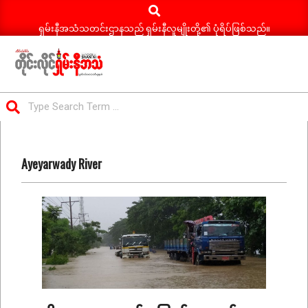
Search
Skip
to
ရှမ်းနီအသံသတင်းဌာနသည် ရှမ်းနီလူမျိုးတို့၏ ပုံရိပ်ဖြစ်သည်။
content
ရှမ်း
Search
နီ
Primary
အသံ
Navigation
သတင်း
Ayeyarwady River
Menu