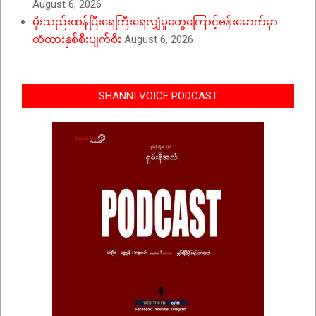
August 6, 2026
မိုးသည်းထန်ပြီးရေကြီးရေလျှံမှုတွေကြောင့်ဗန်းမောက်မှာ
တံတားနှစ်စီးပျက်စီး
August 6, 2026
SHANNI VOICE PODCAST