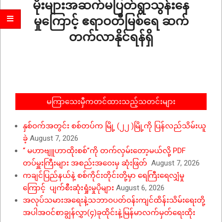
မိုးများအဆက်မပြတ်ရွာသွန်းနေ
မှုကြောင့် ဧရာဝတီမြစ်ရေ ဆက်
တက်လာနိုင်ရန်ရှိ
2026-
06-
12
မကြာသေးမှီကတင်ထားသည့်သတင်းများ
နှစ်ဝက်အတွင်း စစ်တပ်က မြို့ (၂၂ )မြို့ကို ပြန်လည်သိမ်းယူ
ခဲ့
August 7, 2026
“ မဟာဗျူဟာထိုးစစ်”ကို တက်လှမ်းတော့မယ်လို့ PDF
တပ်မှူးကြီးများ အစည်းအဝေးမှ ဆုံးဖြတ်
August 7, 2026
ကချင်ပြည်နယ်နဲ့ စစ်ကိုင်းတိုင်းတို့မှာ ရေကြီးရေလျှံမှု
ကြောင့် ပျက်စီးဆုံးရှုံးမှုပိုများ
August 6, 2026
အလုပ်သမားအရေးနဲ့သဘာဝပတ်ဝန်းကျင်ထိန်းသိမ်းရေးတို့
အပါအဝင်စာချွန်လွှာ(၄)ခုထိုင်းနဲ့မြန်မာလက်မှတ်ရေးထိုး