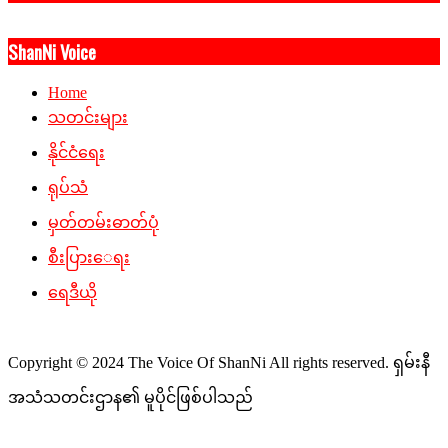
ShanNi Voice
Home
သတင်းများ
နိုင်ငံရေး
ရုပ်သံ
မှတ်တမ်းဓာတ်ပုံ
စီးပြားေရး
ရေဒီယို
Copyright © 2024 The Voice Of ShanNi All rights reserved. ရှမ်းနီ
အသံသတင်းဌာန၏ မူပိုင်ဖြစ်ပါသည်