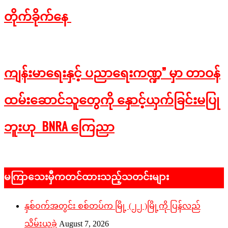
တိုက်ခိုက်နေ
2026-
02-
17
ကျန်းမာရေးနှင့် ပညာရေးကဏ္ဍ” မှာ တာဝန်
ထမ်းဆောင်သူတွေကို နှောင့်ယှက်ခြင်းမပြု
ဘူးဟု BNRA ကြေညာ
2025-
06-
မကြာသေးမှီကတင်ထားသည့်သတင်းများ
20
နှစ်ဝက်အတွင်း စစ်တပ်က မြို့ (၂၂ )မြို့ကို ပြန်လည်
သိမ်းယူခဲ့
August 7, 2026