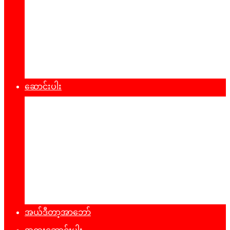
စီးပွားရေး
သဘာ၀ပတ်၀န်းကျင်
ကျန်းမာရေး
ထုတ်ပြန်ချက်များ
ဆောင်းပါး
နိုင်ငံရေး
အတွေးအမြင်
ယဥ်ကျေးမှု
အင်တာဗျူး
ခရီးသွားလမ်းညွန်
မှတ်တမ်းဓာတ်ပုံ
အယ်ဒီတာ့အာဘော်