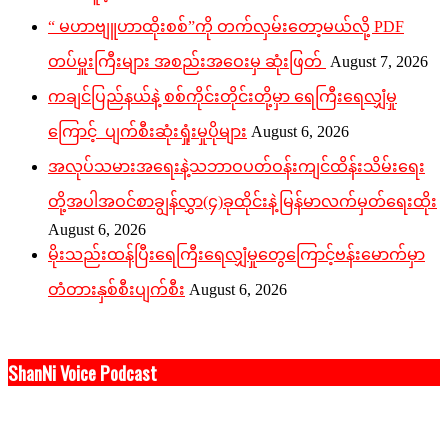
“ မဟာဗျူဟာထိုးစစ်”ကို တက်လှမ်းတော့မယ်လို့ PDF
တပ်မှူးကြီးများ အစည်းအဝေးမှ ဆုံးဖြတ်
August 7, 2026
ကချင်ပြည်နယ်နဲ့ စစ်ကိုင်းတိုင်းတို့မှာ ရေကြီးရေလျှံမှု
ကြောင့် ပျက်စီးဆုံးရှုံးမှုပိုများ
August 6, 2026
အလုပ်သမားအရေးနဲ့သဘာဝပတ်ဝန်းကျင်ထိန်းသိမ်းရေး
တို့အပါအဝင်စာချွန်လွှာ(၄)ခုထိုင်းနဲ့မြန်မာလက်မှတ်ရေးထိုး
August 6, 2026
မိုးသည်းထန်ပြီးရေကြီးရေလျှံမှုတွေကြောင့်ဗန်းမောက်မှာ
တံတားနှစ်စီးပျက်စီး
August 6, 2026
ShanNi Voice Podcast