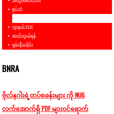
အထူးဆောင်းပါး
ရုပ်သံ
ဖျော်ဖြေရေး
ဂျာနယ် PDF
ဆက်သွယ်ရန်
ရှမ်းနီသမိုင်း
BNRA
ဗိုလ်နဂါးရဲ့တပ်စခန်းများ ကို NUG
လက်အောက်ရှိ PDF များဝင်ရောက်