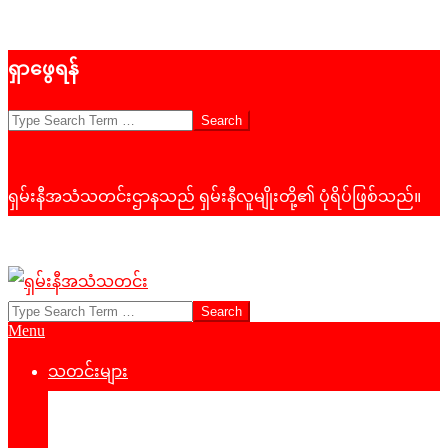
Skip
ရှာဖွေရန်
to
content
Search
ရှမ်းနီအသံသတင်းဌာနသည် ရှမ်းနီလူမျိုးတို့၏ ပုံရိပ်ဖြစ်သည်။
Search
ရှမ်း
Primary
Menu
နီ
Navigation
Menu
သတင်းများ
အသံ
နိုင်ငံရေး
သတင်း
‌ဒေသတွင်းသတင်း