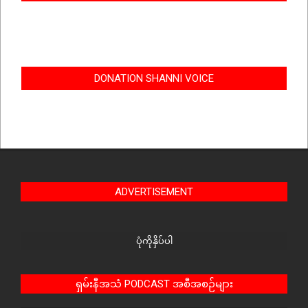
DONATION SHANNI VOICE
ADVERTISEMENT
ပုံကိုနှိပ်ပါ
ရှမ်းနီအသံ PODCAST အစီအစဉ်များ