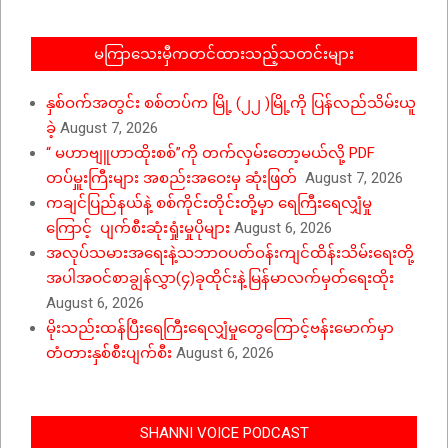
မကြာသေးမှီကတင်ထားသည့်သတင်းများ
နှစ်ဝက်အတွင်း စစ်တပ်က မြို့ (၂၂ )မြို့ကို ပြန်လည်သိမ်းယူ
ခဲ့
August 7, 2026
“ မဟာဗျူဟာထိုးစစ်”ကို တက်လှမ်းတော့မယ်လို့ PDF
တပ်မှူးကြီးများ အစည်းအဝေးမှ ဆုံးဖြတ်
August 7, 2026
ကချင်ပြည်နယ်နဲ့ စစ်ကိုင်းတိုင်းတို့မှာ ရေကြီးရေလျှံမှု
ကြောင့် ပျက်စီးဆုံးရှုံးမှုပိုများ
August 6, 2026
အလုပ်သမားအရေးနဲ့သဘာဝပတ်ဝန်းကျင်ထိန်းသိမ်းရေးတို့
အပါအဝင်စာချွန်လွှာ(၄)ခုထိုင်းနဲ့မြန်မာလက်မှတ်ရေးထိုး
August 6, 2026
မိုးသည်းထန်ပြီးရေကြီးရေလျှံမှုတွေကြောင့်ဗန်းမောက်မှာ
တံတားနှစ်စီးပျက်စီး
August 6, 2026
SHANNI VOICE PODCAST