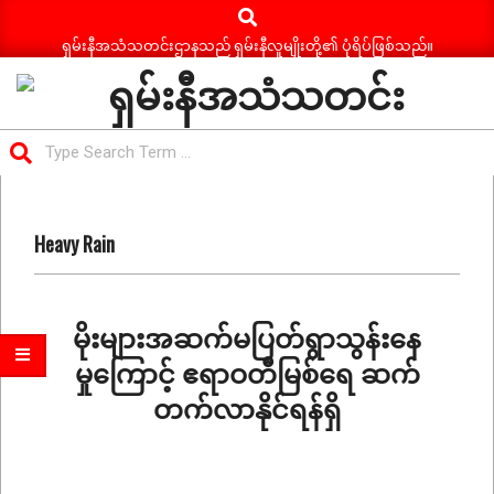
Search
Skip
to
ရှမ်းနီအသံသတင်းဌာနသည် ရှမ်းနီလူမျိုးတို့၏ ပုံရိပ်ဖြစ်သည်။
content
ရှမ်း
Search
နီ
Primary
အသံ
Navigation
သတင်း
Heavy Rain
Menu
မိုးများအဆက်မပြတ်ရွာသွန်းနေ
မှုကြောင့် ဧရာဝတီမြစ်ရေ ဆက်
တက်လာနိုင်ရန်ရှိ
2026-
06-
12