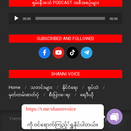
ရှမ်းနီအသံ PODCAST အစီအစဉ်များ
Audio
00:00
00:00
Player
SUBSCRIBED AND FOLLOWED
SHANNI VOICE
Home
သတင်းများ
နိုင်ငံရေး
ရုပ်သံ
မှတ်တမ်းဓာတ်ပုံ
စီးပြားေရး
ရေဒီယို
https://t.me/shannivoice
Copyright © 2024 The Voice Of ShanNi All rights reserved. ရှမ်းနီအသံ
သတင်းဌာန၏ မူပိုင်ဖြစ်ပါသည်
ကို ဝင်ရောက်ကြည့််ရှူနိုင်ပါတယ်။
Open