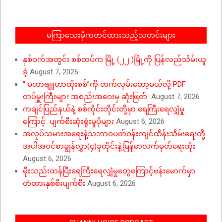
17
မကြာသေးမှီကတင်ထားသည့်သတင်းများ
နှစ်ဝက်အတွင်း စစ်တပ်က မြို့ (၂၂ )မြို့ကို ပြန်လည်သိမ်းယူ
ခဲ့
August 7, 2026
“ မဟာဗျူဟာထိုးစစ်”ကို တက်လှမ်းတော့မယ်လို့ PDF
တပ်မှူးကြီးများ အစည်းအဝေးမှ ဆုံးဖြတ်
August 7, 2026
ကချင်ပြည်နယ်နဲ့ စစ်ကိုင်းတိုင်းတို့မှာ ရေကြီးရေလျှံမှု
ကြောင့် ပျက်စီးဆုံးရှုံးမှုပိုများ
August 6, 2026
အလုပ်သမားအရေးနဲ့သဘာဝပတ်ဝန်းကျင်ထိန်းသိမ်းရေးတို့
အပါအဝင်စာချွန်လွှာ(၄)ခုထိုင်းနဲ့မြန်မာလက်မှတ်ရေးထိုး
August 6, 2026
မိုးသည်းထန်ပြီးရေကြီးရေလျှံမှုတွေကြောင့်ဗန်းမောက်မှာ
တံတားနှစ်စီးပျက်စီး
August 6, 2026