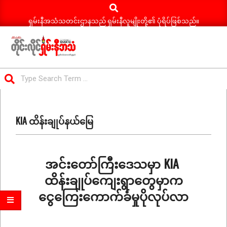
Search
Skip
to
ရှမ်းနီအသံသတင်းဌာနသည် ရှမ်းနီလူမျိုးတို့၏ ပုံရိပ်ဖြစ်သည်။
content
ရှမ်း
Search
နီ
Primary
အသံ
Navigation
သတင်း
KIA ထိန်းချုပ်နယ်မြေ
Menu
အင်းတော်ကြီးဒေသမှာ KIA
ထိန်းချုပ်ကျေးရွာတွေမှာက
ငွေကြေးကောက်ခံမှုပိုလုပ်လာ
2026-
06-