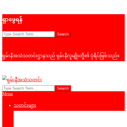
Skip
ရှာဖွေရန်
to
content
Search
ရှမ်းနီအသံသတင်းဌာနသည် ရှမ်းနီလူမျိုးတို့၏ ပုံရိပ်ဖြစ်သည်။
Search
ရှမ်း
Primary
Menu
နီ
Navigation
Menu
သတင်းများ
အသံ
နိုင်ငံရေး
သတင်း
‌ဒေသတွင်းသတင်း